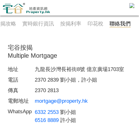
按揭攻略
實時銀行資訊
按揭利率
印花稅
聯絡我們
主
頁
代
理
宅谷按揭
搵
Multiple Mortgage
樓/
成
地址
九龍長沙灣長裕街8號 億京廣場1703室
交
電話
2370 2839 劉小姐，許小姐
業
傳真
2370 2813
主
電郵地址
mortgage@property.hk
放
WhatsApp
盤
6332 2553
劉小姐
6516 8889
許小姐
宅
谷