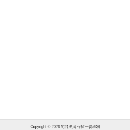
按
揭
地
產
博
客
地
產
新
聞
數
據
收
公
藏
佈
樓
Copyright © 2026 宅谷按揭 保留一切權利