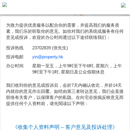
主
为致力提供优质服务以配合你的需要，并提高我们的服务质
页
素，我们乐於听取你的意见。如你对我们的系统或服务有任何
代
意见或投诉，欢迎於办公时间透过以下途径联络我们：
理
搵
投诉热线
23702839 (张先生)
楼/
投诉电邮
yin@property.hk
成
办公时间
星期一至五，上午9时至下午6时, 星期六，上午
交
9时至下午1时, 星期日及公众假期休息
业
我们收到你的意见或投诉后，会於7天内确认收讫，并於14天
主
内就你的意见作出回覆。如经由第三者转达意见，我们会直接
放
联络有关客户，以保障客户的私隐。在向宅谷按揭反映意见而
提供任何个人资料前，请先閲读以下声明：
盘
宅
谷
《收集个人资料声明 – 客户意见及投诉处理》