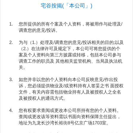
按
宅谷按揭(「本公司」)
揭
1.
您所提供的所有个案及个人资料，将被用作与处理及/
地
调查您的意见/投诉。
产
博
2.
为与（1.）处理及/调查您的意见/投诉相关的目的;以及
客
（2.）在法律许可及规定下，本公司可将您提供的个
案及个人资料向第三方披露或转移，包括本公司参与
调查工作的职员及 其他相关监管机构、当局及执法机
地
关。
产
新
3.
如您并非以您的个人资料向本公司反映意见/作出投
诉，您必须提供物业及/或资料持有人签妥之书 面授权
闻
文件，有关内容需包括物业持有人及被授权人之全名
及被授权人的通讯方式。
数
据
4.
您有权要求查阅或更改本公司所持有您的个人资料。
公
查阅或更改该等资料需以书面向资料保障主任提出，
地址为九龙长沙湾长裕街8号亿京广场1703室。
布