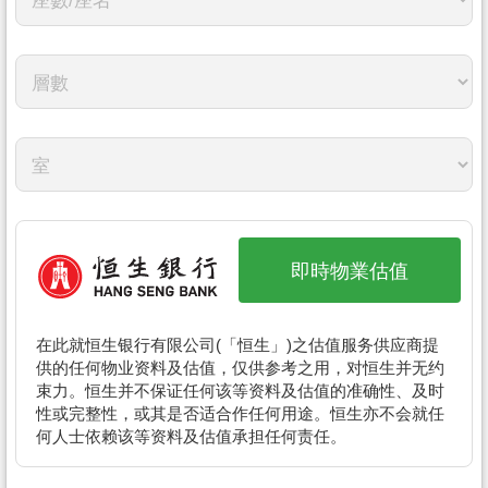
按
揭
地
产
博
客
地
产
即時物業估值
新
闻
在此就恒生银行有限公司(「恒生」)之估值服务供应商提
数
供的任何物业资料及估值，仅供参考之用，对恒生并无约
束力。恒生并不保证任何该等资料及估值的准确性、及时
据
性或完整性，或其是否适合作任何用途。恒生亦不会就任
公
何人士依赖该等资料及估值承担任何责任。
布