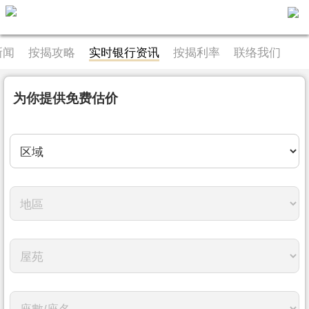
新闻
按揭攻略
实时银行资讯
按揭利率
联络我们
主
页
代
理
为你提供免费估价
搵
楼/
成
交
业
主
放
盘
宅
谷