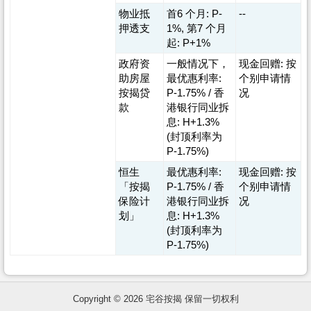
物业抵
首6 个月: P-
--
押透支
1%, 第7 个月
起: P+1%
政府资
一般情况下，
现金回赠: 按
助房屋
最优惠利率:
个别申请情
按揭贷
P-1.75% / 香
况
款
港银行同业拆
息: H+1.3%
(封顶利率为
P-1.75%)
恒生
最优惠利率:
现金回赠: 按
「按揭
P-1.75% / 香
个别申请情
保险计
港银行同业拆
况
划」
息: H+1.3%
收
(封顶利率为
藏
P-1.75%)
楼
盘
Copyright © 2026 宅谷按揭 保留一切权利
繁
简
ENG