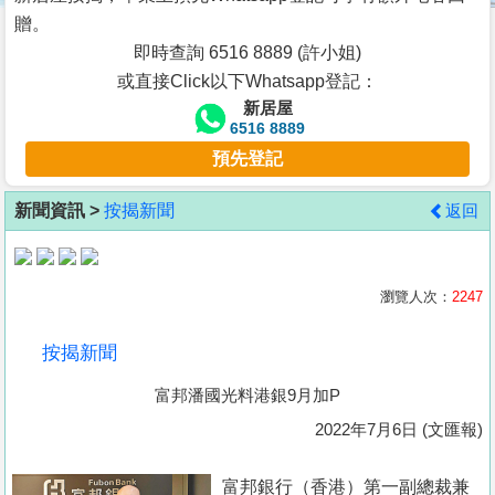
按
贈。
揭
即時查詢 6516 8889 (許小姐)
或直接Click以下Whatsapp登記：
地
新居屋
產
6516 8889
博
預先登記
客
新聞資訊 >
按揭新聞
返回
地
產
新
瀏覽人次：
2247
聞
按揭新聞
數
富邦潘國光料港銀9月加P
據
公
2022年7月6日 (文匯報)
佈
富邦銀行（香港）第一副總裁兼