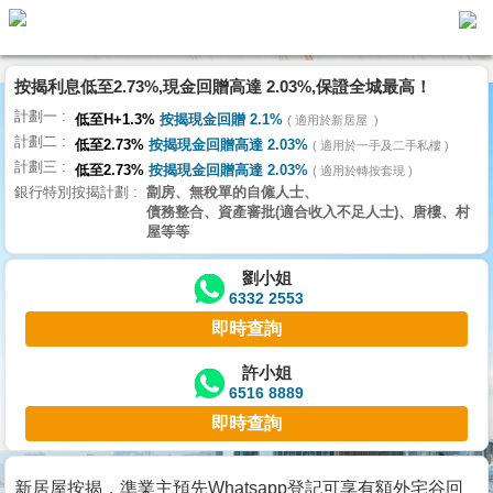
按揭利息低至2.73%,現金回贈高達 2.03%,保證全城最高！
主
計劃一
頁
低至H+1.3%
按揭現金回贈 2.1%
適用於新居屋
代
計劃二
理
低至2.73%
按揭現金回贈高達 2.03%
適用於一手及二手私樓
計劃三
搵
低至2.73%
按揭現金回贈高達 2.03%
適用於轉按套現
銀行特別按揭計劃
劏房、無稅單的自僱人士、
樓/
債務整合、資產審批(適合收入不足人士)、唐樓、村
成
屋等等
交
劉小姐
6332 2553
業
即時查詢
主
放
許小姐
6516 8889
盤
即時查詢
宅
谷
新居屋按揭，準業主預先Whatsapp登記可享有額外宅谷回