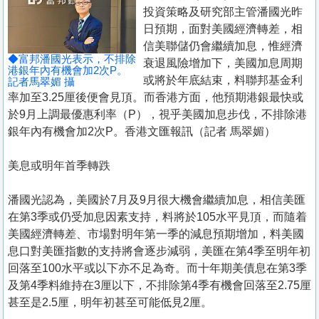
置
投資策略及研究部主管潘國光昨
業
日預期，面對美國經濟轉差，相
信美聯儲仍會繼續加息，惟經濟
手
◆富邦潘國光表示，不排除
衰退風險增加下，美國加息周期
冊
港銀年內有機會加2次P。
或將於年底結束，料聯邦基金利
記者馬翠媚 攝
率加至3.25厘後便會見頂。而香港方面，他預期港銀最快或
關
於9月上調最優惠利率（P），視乎美國加息步伐，不排除港
於
銀年內有機會加2次P。香港文匯報訊（記者 馬翠媚）
我
們
美息或明年首季轉跌
潘國光認為，美國於7月及9月很大機會繼續加息，相信美匯
在第3季或仍受加息因素支持，料將於105水平見頂，而隨着
美國經濟轉差、市場對明年第一季的減息預期增加，料美國
息口對美匯指數的支持將會逐步減弱，美匯在第4季至明年初
回落至100水平或以下亦不足為奇。而十年期美債息在第3季
及第4季料維持在3厘以下，不排除第4季有機會回落至2.75厘
甚至是2.5厘，明年初甚至可能低見2厘。