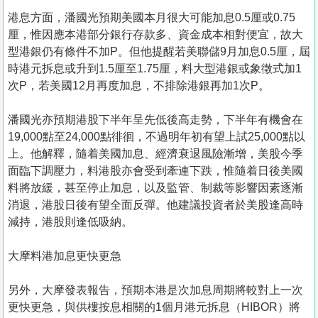
港息方面，潘國光預期美國本月很大可能加息0.5厘或0.75
厘，惟因應本港部分銀行存款多、資金成本相對便宜，故大
型港銀仍有條件不加P。但他提醒若美聯儲9月加息0.5厘，屆
時港元拆息或升到1.5厘至1.75厘，料大型港銀或象徵式加1
次P，若美國12月再度加息，不排除港銀再加1次P。
潘國光亦預期港股下半年呈先低後高走勢，下半年有機會在
19,000點至24,000點徘徊，不過明年初有望上試25,000點以
上。他解釋，隨着美國加息、經濟衰退風險漸增，美股今季
面臨下調壓力，料港股亦會受到牽連下跌，惟隨着日後美國
料將放緩，甚至停止加息，以及監管、制裁等影響因素逐漸
消退，港股日後有望全面反彈。他建議投資者於美股逢高時
減持，港股則逢低吸納。
大摩料港加息更快更急
另外，大摩發表報告，預期本港是次加息周期將較對上一次
更快更急，與供樓按息相關的1個月港元拆息（HIBOR）將