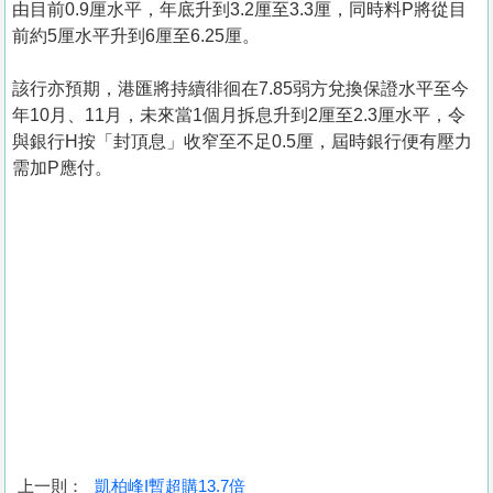
由目前0.9厘水平，年底升到3.2厘至3.3厘，同時料P將從目
前約5厘水平升到6厘至6.25厘。
該行亦預期，港匯將持續徘徊在7.85弱方兌換保證水平至今
年10月、11月，未來當1個月拆息升到2厘至2.3厘水平，令
與銀行H按「封頂息」收窄至不足0.5厘，屆時銀行便有壓力
需加P應付。
上一則：
凱柏峰I暫超購13.7倍