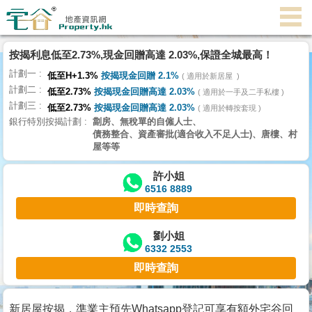
代
理
按揭利息低至2.73%,現金回贈高達 2.03%,保證全城最高！
主
計劃一
頁
低至H+1.3%
按揭現金回贈 2.1%
適用於新居屋
計劃二
低至2.73%
按揭現金回贈高達 2.03%
適用於一手及二手私樓
計劃三
搵
低至2.73%
按揭現金回贈高達 2.03%
適用於轉按套現
銀行特別按揭計劃
劏房、無稅單的自僱人士、
樓/
債務整合、資產審批(適合收入不足人士)、唐樓、村
成
屋等等
交
許小姐
6516 8889
業
即時查詢
主
放
劉小姐
6332 2553
盤
即時查詢
宅
谷
新居屋按揭，準業主預先Whatsapp登記可享有額外宅谷回