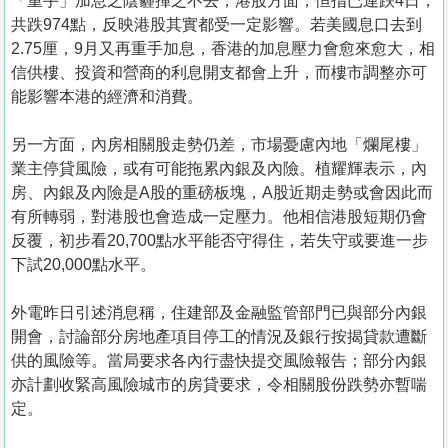
「重手」加息之陰霾揮之不去，港股方面，恒指已連跌4日，
共跌974點，反映港股其實都受一定影響。若美國息口去到
2.75厘，9月又再重手加息，香港的加息壓力會愈來愈大，相
信供樓、投資和營商的利息開支都會上升，而樓市調整亦可
能影響本港的經濟和消費。
另一方面，內房相關股走勢仍差，市場憂慮內地「爛尾樓」
業主停貸風險，或有可能拖累內銀及內險。植耀輝表示，內
房、內銀及內險是A股的重磅板塊，A股近期走勢或會因此而
有所轉弱，對港股也會造成一定壓力。他相信港股短期仍會
反覆，初步看20,700點水平能否守得住，若失守或要進一步
下試20,000點水平。
外電昨日引述消息稱，住建部及金融監管部門已與部分內銀
開會，討論部分房地產項目停工的情況及銀行按揭貸款遭斷
供的風險等。當局要求各內行盡快提交風險報告；部分內銀
亦計劃收緊高風險城市的房貸要求，令相關股份跌勢亦暫喘
定。