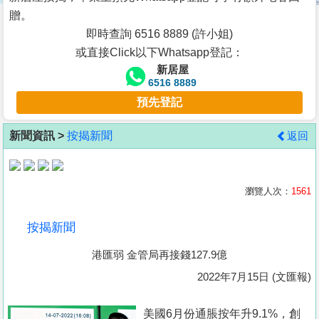
按
贈。
揭
即時查詢 6516 8889 (許小姐)
或直接Click以下Whatsapp登記：
地
新居屋
產
6516 8889
博
預先登記
客
新聞資訊 >
按揭新聞
返回
地
產
新
瀏覽人次：
1561
聞
按揭新聞
數
港匯弱 金管局再接錢127.9億
據
公
2022年7月15日 (文匯報)
佈
美國6月份通脹按年升9.1%，創