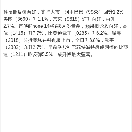
科技股反覆向好，支持大市，阿里巴巴（9988）回升1.2%，
美團（3690）升1.1%，京東（9618）連升向好，再升
2.7%。市傳iPhone 14將在8月份量產，蘋果概念股向好，高
偉（1415）升7.7%，比亞迪電子（0285）升6.2%。瑞聲
（2018）分拆業務在科創板上市，全日升3.8%，舜宇
（2382）亦升2.7%。早前受股神巴菲特減持憂慮困擾的比亞
迪（1211）昨反彈5.5%，成升幅最大藍籌。