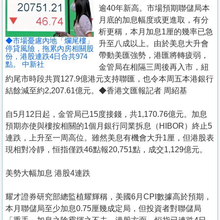
置
逾40年新高。市場預期聯儲局本
業
月底的加息幅度或更進取，有分
析更稱，本月加息1厘的幾率已急
手
◆市場憂慮內地「爛尾樓」
升至八成以上。由於美息大升會
冊
停貸風險，拖累內房相關股
帶動美匯強勢，港匯將轉疲弱，
份，港股連跌4日合共974
點。 中新社
金管局在相隔三周後再入市，紐
關
約尾市時段共買127.9億港元支持聯匯，也令本周五本港銀行
於
結餘減至約2,207.61億元。◆香港文匯報記者 周紹基
我
們
自5月12日起，金管局已15度接錢，共1,170.76億元。加息
預期亦使與樓按相關的1個月銀行同業拆息（HIBOR）終止5
連跌，上升至一周高位。雖然美息有機會大升1厘，但港股表
現相對冷靜，恒指僅跌46點報20,751點，成交1,129億元。
美勢大幅加息 港股4連跌
耀才證券研究部總監植耀輝稱，美國6月CPI數據高於預期，
本月聯儲局至少加息0.75厘幾成定局，但投資者對聯儲局