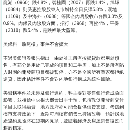
龍湖（0960）跌4.8%，碧桂園（2007）再跌1.4%，旭輝
（0884）則受惠控股股東入市增持全日反彈5.8%，潤地
（1109）及中海外（0688）等國企內房股收市各跌3.3%及
0.9%。內銀及內險股方面，招行（3968）再挫4%，平保
（2318）跌5.4%，是跌幅最大藍籌。
美銀料「爛尾樓」事件不會擴大
不過美銀證券報告指出，由於並非所有按揭貸款都用於預
售，有部分是用於已完成的項目和二手房，加上不是所有陷
入財困的開發商項目都被暫停，亦不是全國所有買家都拒絕
還貸，因此估計事件不會對內地銀行構成系統性風險。
美銀稱事件並未涉及銀行違約，料主要對零售銀行造成負面
影響，並相信中央很大機會出手干預，包括敦促開發商交付
項目以取得融資，地方政府亦可能會提供信貸支援。考慮到
樓市支持政策下，近期每周樓市銷售已持續改善，預計房地
產違約風險將在短期內見頂，並隨着經濟及房屋銷售復甦而
趨於穩定。