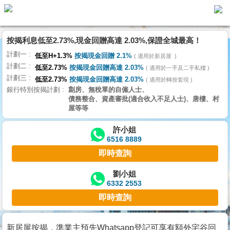
按揭利息低至2.73%,現金回贈高達 2.03%,保證全城最高！
主
計劃一
頁
低至H+1.3%
按揭現金回贈 2.1%
適用於新居屋
代
計劃二
理
低至2.73%
按揭現金回贈高達 2.03%
適用於一手及二手私樓
計劃三
搵
低至2.73%
按揭現金回贈高達 2.03%
適用於轉按套現
銀行特別按揭計劃
劏房、無稅單的自僱人士、
樓/
債務整合、資產審批(適合收入不足人士)、唐樓、村
成
屋等等
交
許小姐
6516 8889
業
即時查詢
主
放
劉小姐
6332 2553
盤
即時查詢
宅
谷
新居屋按揭，準業主預先Whatsapp登記可享有額外宅谷回