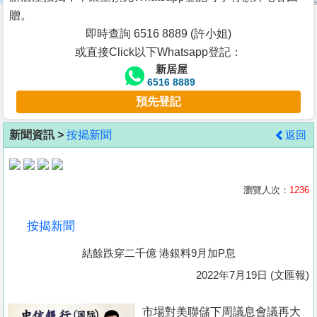
按
贈。
揭
即時查詢 6516 8889 (許小姐)
或直接Click以下Whatsapp登記：
地
新居屋
產
6516 8889
博
預先登記
客
新聞資訊 >
按揭新聞
返回
地
產
新
瀏覽人次：
1236
聞
按揭新聞
數
結餘跌穿二千億 港銀料9月加P息
據
公
2022年7月19日 (文匯報)
佈
市場對美聯儲下周議息會議再大