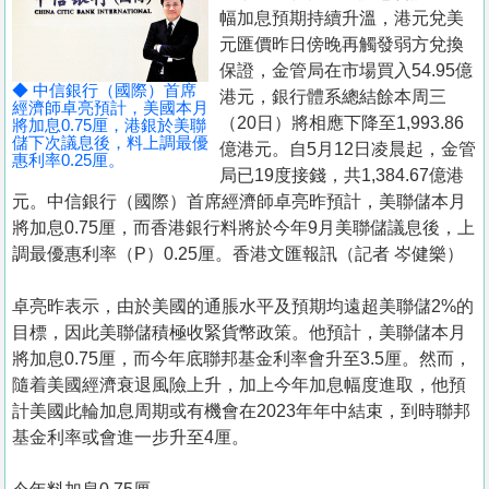
置
幅加息預期持續升溫，港元兌美
業
元匯價昨日傍晚再觸發弱方兌換
保證，金管局在市場買入54.95億
手
◆ 中信銀行（國際）首席
港元，銀行體系總結餘本周三
冊
經濟師卓亮預計，美國本月
（20日）將相應下降至1,993.86
將加息0.75厘，港銀於美聯
儲下次議息後，料上調最優
億港元。自5月12日凌晨起，金管
關
惠利率0.25厘。
局已19度接錢，共1,384.67億港
於
元。中信銀行（國際）首席經濟師卓亮昨預計，美聯儲本月
我
將加息0.75厘，而香港銀行料將於今年9月美聯儲議息後，上
們
調最優惠利率（P）0.25厘。香港文匯報訊（記者 岑健樂）
卓亮昨表示，由於美國的通脹水平及預期均遠超美聯儲2%的
目標，因此美聯儲積極收緊貨幣政策。他預計，美聯儲本月
將加息0.75厘，而今年底聯邦基金利率會升至3.5厘。然而，
隨着美國經濟衰退風險上升，加上今年加息幅度進取，他預
計美國此輪加息周期或有機會在2023年年中結束，到時聯邦
基金利率或會進一步升至4厘。