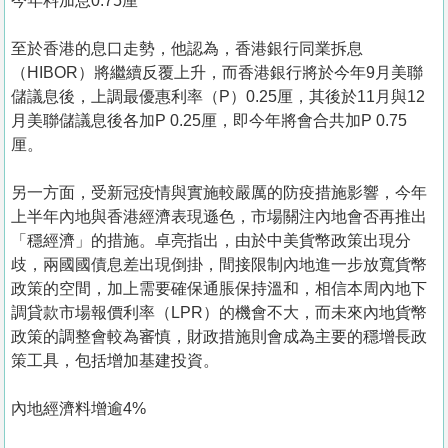
今年料加息0.75厘
至於香港的息口走勢，他認為，香港銀行同業拆息
（HIBOR）將繼續反覆上升，而香港銀行將於今年9月美聯
儲議息後，上調最優惠利率（P）0.25厘，其後於11月與12
月美聯儲議息後各加P 0.25厘，即今年將會合共加P 0.75
厘。
另一方面，受新冠疫情與實施較嚴厲的防疫措施影響，今年
上半年內地與香港經濟表現遜色，市場關注內地會否再推出
「穩經濟」的措施。卓亮指出，由於中美貨幣政策出現分
歧，兩國國債息差出現倒掛，間接限制內地進一步放寬貨幣
政策的空間，加上需要確保通脹保持溫和，相信本周內地下
調貸款市場報價利率（LPR）的機會不大，而未來內地貨幣
政策的調整會較為審慎，財政措施則會成為主要的穩增長政
策工具，包括增加基建投資。
內地經濟料增逾4%