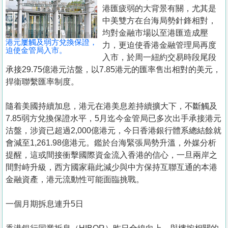
置
港匯疲弱的大背景有關，尤其是
業
中美雙方在台海局勢針鋒相對，
均對金融市場以至港匯造成壓
手
港元屢觸及弱方兌換保證，
力，更迫使香港金融管理局再度
冊
迫使金管局入市。
入市，於周一紐約交易時段尾段
承接29.75億港元沽盤，以7.85港元的匯率售出相對的美元，
關
捍衞聯繫匯率制度。
於
我
隨着美國持續加息，港元在港美息差持續擴大下，不斷觸及
們
7.85弱方兌換保證水平，5月迄今金管局已多次出手承接港元
沽盤，涉資已超過2,000億港元，今日香港銀行體系總結餘就
會減至1,261.98億港元。鑑於台海緊張局勢升溫，外媒分析
提醒，這或間接衝擊國際資金流入香港的信心，一旦兩岸之
間對峙升級，西方國家藉此減少與中方保持互聯互通的本港
金融資產，港元流動性可能面臨挑戰。
一個月期拆息連升5日