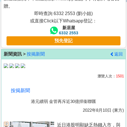
按
贈。
揭
即時查詢 6332 2553 (劉小姐)
或直接Click以下Whatsapp登記：
地
新居屋
產
6332 2553
博
預先登記
客
新聞資訊 >
按揭新聞
返回
地
產
新
瀏覽人次：
1501
聞
按揭新聞
數
港元續弱 金管再斥近30億捍衞聯匯
據
公
2022年8月10日 (東方)
佈
近日港股明顯缺乏熱錢入市，與