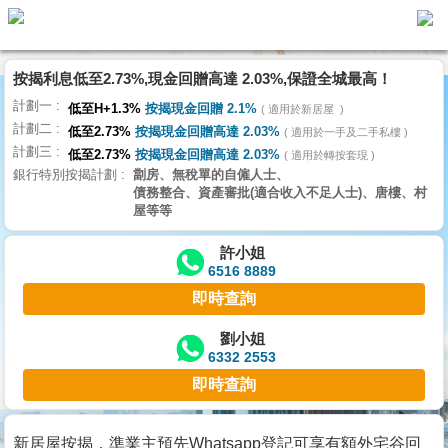
按揭利息低至2.73%,現金回贈高達 2.03%,保證全城最高！
主
計劃一
頁
低至H+1.3%
按揭現金回贈 2.1%
適用於新居屋
代
計劃二
理
低至2.73%
按揭現金回贈高達 2.03%
適用於一手及二手私樓
計劃三
搵
低至2.73%
按揭現金回贈高達 2.03%
適用於轉按套現
銀行特別按揭計劃
劏房、無稅單的自僱人士、
樓/
債務整合、資產審批(適合收入不足人士)、唐樓、村
成
屋等等
交
許小姐
6516 8889
業
即時查詢
主
放
劉小姐
6332 2553
盤
即時查詢
宅
谷
新居屋按揭，準業主預先Whatsapp登記可享有額外宅谷回