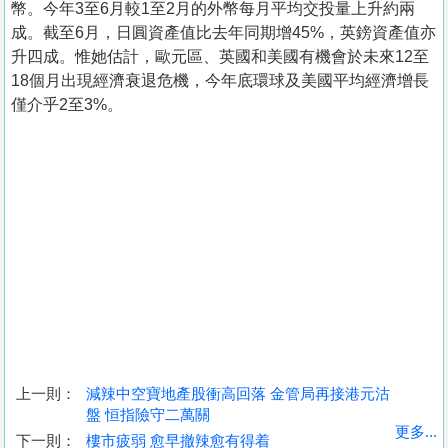
幣。今年3至6月較1至2月的外幣每月平均交投量上升約兩
成。截至6月，日圓資產值比去年同期增45%，英鎊資產值亦
升四成。惟她估計，歐元區、英國和美國有機會於未來12至
18個月出現經濟衰退危機，今年底環球及美國平均經濟增長
僅介乎2至3%。
上一則：
減辣中空寶地產股衝高回落 金管局再接港元沽
盤 恒指險守二萬關
收
更多...
下一則：
樓市疲弱 愈早撤辣愈有得着