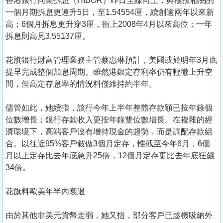
香港銀行同業拆息（HIBOR）昨日全線向上，與樓按相關的
一個月期拆息更連升5日，至1.54554厘，續創逾兩年以來新
高；6個月拆息更升穿3厘，衝上2008年4月以來高位；一年
拆息則高見3.55137厘。
花旗銀行財富管理業務主管蔡惠琳預計，美國或於明年3月底
提早完成整個加息周期。雖然港銀定存利率仍有輕微上升空
間，但高定存息率的情況料僅維持約半年。
儘管如此，她續指，該行今年上半年整體存款額已按年錄個
位數增長；銀行存款收入更按年錄雙位數增長。在複雜的經
濟環境下，高端客戶沒有增持現金的趨勢，而是調配存款組
合。以往近95%客戶敍做3個月定存，惟截至今年6月，6個
月以上定存比去年底急升25倍，12個月定存更比去年底狂飆
34倍。
花旗料歐美年半內衰退
由於其他非美元貨幣走弱，她又指，部分客戶已趁機吸納外