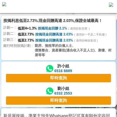
按揭利息低至2.73%,現金回贈高達 2.03%,保證全城最高！
主
計劃一
頁
低至H+1.3%
按揭現金回贈 2.1%
適用於新居屋
代
計劃二
理
低至2.73%
按揭現金回贈高達 2.03%
適用於一手及二手私樓
計劃三
搵
低至2.73%
按揭現金回贈高達 2.03%
適用於轉按套現
銀行特別按揭計劃
劏房、無稅單的自僱人士、
樓/
債務整合、資產審批(適合收入不足人士)、唐樓、村
成
屋等等
交
許小姐
6516 8889
業
即時查詢
主
放
劉小姐
6332 2553
盤
即時查詢
宅
谷
新居屋按揭，準業主預先Whatsapp登記可享有額外宅谷回