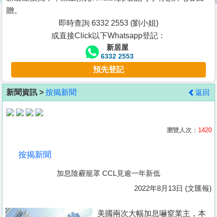
按
贈。
揭
即時查詢 6332 2553 (劉小姐)
或直接Click以下Whatsapp登記：
地
新居屋
產
6332 2553
博
預先登記
客
新聞資訊 >
按揭新聞
返回
地
產
新
瀏覽人次：
1420
聞
按揭新聞
數
加息陰霾籠罩 CCL見逾一年新低
據
公
2022年8月13日 (文匯報)
佈
美國兩次大幅加息嚇窒業主，本