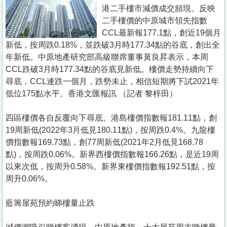
置
港二手樓市減價成交頻現。反映
業
二手樓價的中原城市領先指數
CCL最新報177.1點，創近19個月
手
新低，按周跌0.18%，並跌破3月時177.34點的谷底，創出全
冊
年新低。中原地產研究部高級聯席董事黃良昇表示，本周
CCL跌破3月時177.34點的谷底見新低。樓價走勢持續向下
關
尋底，CCL連跌一個月，跌勢未止，相信短期將下試2021年
於
低位175點水平。香港文匯報訊 （記者 黎梓田）
我
們
四區樓價各自反覆向下尋底。港島樓價指數報181.11點，創
19周新低(2022年3月低見180.11點)，按周跌0.4%。九龍樓
價指數報169.73點，創77周新低(2021年2月低見168.78
點)，按周跌0.06%。新界西樓價指數報166.26點，是近19周
以來次低，按周升0.58%。新界東樓價指數報192.51點，按
周升0.06%。
藍籌屋苑預約睇樓量止跌