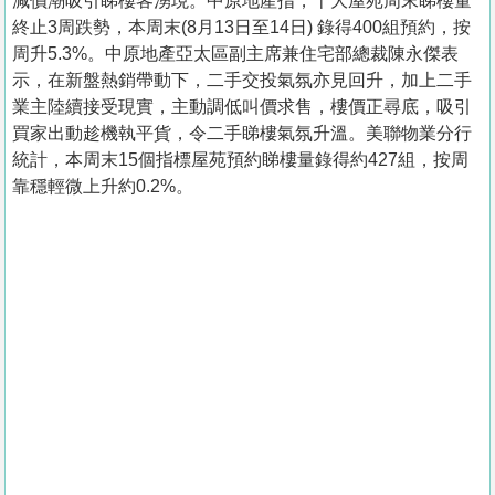
減價潮吸引睇樓客湧現。中原地產指，十大屋苑周末睇樓量
終止3周跌勢，本周末(8月13日至14日) 錄得400組預約，按
周升5.3%。中原地產亞太區副主席兼住宅部總裁陳永傑表
示，在新盤熱銷帶動下，二手交投氣氛亦見回升，加上二手
業主陸續接受現實，主動調低叫價求售，樓價正尋底，吸引
買家出動趁機執平貨，令二手睇樓氣氛升溫。美聯物業分行
統計，本周末15個指標屋苑預約睇樓量錄得約427組，按周
靠穩輕微上升約0.2%。