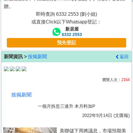
按
贈。
揭
即時查詢 6332 2553 (劉小姐)
或直接Click以下Whatsapp登記：
地
新居屋
產
6332 2553
博
預先登記
客
新聞資訊 >
按揭新聞
返回
地
產
新
瀏覽人次：
2164
聞
按揭新聞
數
一個月拆息三連升 本月料加P
據
公
2022年9月14日 (文匯報)
佈
美聯儲下周將議息，市場預期美