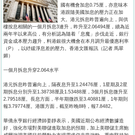
置
國有機會加息0.75厘，亦意味本
業
港跟隨美國加息的壓力正在加
大。港元拆息昨普遍向上，與供
手
樓按息相關的一個月拆息3連升，昨升至2.06494厘，續為近
冊
兩年半以來高位，有分析認為隨着「息魔」步伐走近，銀行
資金成本壓力趨升，料港銀很大機會在本月調升最優惠利率
關
（P），以紓緩淨息差的壓力。香港文匯報訊（記者 馬翠
於
媚）
我
們
一個月拆息升穿2.064水平
港元拆息昨普遍向上，隔夜息升至1.24476厘，1星期及2星
期拆息分別升至1.38738厘及1.53488厘，3個月拆息微升至
2.79518厘。長息方面，半年期微跌至3.40881厘，1年期則
報3.79774厘。港匯方面，截至昨晚8時，報7.8482。
華僑永亨銀行經濟師姜靜表示，美國近期公布經濟數據造
好，強化市場對美聯儲進取加息的預期，加上美聯儲主席鮑