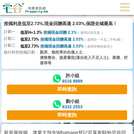
代
理
按揭利息低至2.73%,現金回贈高達 2.03%,保證全城最高！
主
計劃一
頁
低至H+1.3%
按揭現金回贈 2.1%
適用於新居屋
計劃二
低至2.73%
按揭現金回贈高達 2.03%
適用於一手及二手私樓
計劃三
搵
低至2.73%
按揭現金回贈高達 2.03%
適用於轉按套現
銀行特別按揭計劃
劏房、無稅單的自僱人士、
樓/
債務整合、資產審批(適合收入不足人士)、唐樓、村
成
屋等等
交
許小姐
6516 8889
業
即時查詢
主
放
劉小姐
6332 2553
盤
即時查詢
宅
谷
新居屋按揭，準業主預先Whatsapp登記可享有額外宅谷回