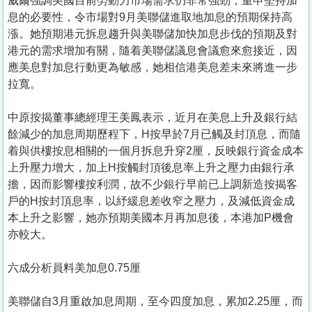
威爾強調美國目前勞動力市場需求仍非常強勁，重申堅持加
息的必要性，令市場對9月美聯儲進取地加息的預期保持高
漲。她預期港元拆息趨升與美聯儲加快加息步伐的預期及對
港元的需求增加有關，隨着美聯儲議息會議愈來愈接近，因
應美息對加息行動更為敏感，她相信港美息差未來將進一步
拉寬。
中原按揭董事總經理王美鳳表示，近月在美息上升及銀行結
餘減少的加息周期歷程下，H按早於7月已觸及封頂息，而隨
着與供樓按息相關的一個月拆息升穿2厘，反映銀行資金成本
上升壓力增大，加上H按觸封頂後息率上升之壓力由銀行承
擔，因而影響樓按利潤，故不少銀行早前已上調新造按揭客
戶的H按封頂息率，以紓緩息差收窄之壓力，及減低資金成
本上升之影響，她亦預期美國本月再加息後，本港加P機會
亦較大。
六成分析員料美加息0.75厘
美聯儲自3月重啟加息周期，至今四度加息，累加2.25厘，而