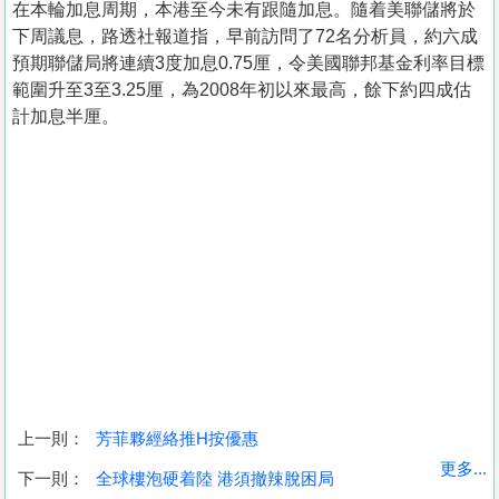
在本輪加息周期，本港至今未有跟隨加息。隨着美聯儲將於
下周議息，路透社報道指，早前訪問了72名分析員，約六成
預期聯儲局將連續3度加息0.75厘，令美國聯邦基金利率目標
範圍升至3至3.25厘，為2008年初以來最高，餘下約四成估
計加息半厘。
上一則：
芳菲夥經絡推H按優惠
收
更多...
下一則：
全球樓泡硬着陸 港須撤辣脫困局
藏