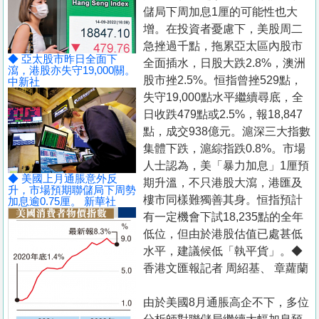
置
儲局下周加息1厘的可能性也大
業
增。在投資者憂慮下，美股周二
急挫過千點，拖累亞太區內股市
手
◆ 亞太股市昨日全面下
全面插水，日股大跌2.8%，澳洲
冊
瀉，港股亦失守19,000關。
股市挫2.5%。恒指曾挫529點，
中新社
失守19,000點水平繼續尋底，全
關
日收跌479點或2.5%，報18,847
於
點，成交938億元。滬深三大指數
我
集體下跌，滬綜指跌0.8%。市場
們
人士認為，美「暴力加息」1厘預
◆ 美國上月通脹意外反
期升溫，不只港股大瀉，港匯及
升，市場預期聯儲局下周勢
樓市同樣難獨善其身。恒指預計
加息逾0.75厘。 新華社
有一定機會下試18,235點的全年
低位，但由於港股估值已處甚低
水平，建議候低「執平貨」。◆
香港文匯報記者 周紹基、 章蘿蘭
由於美國8月通脹高企不下，多位