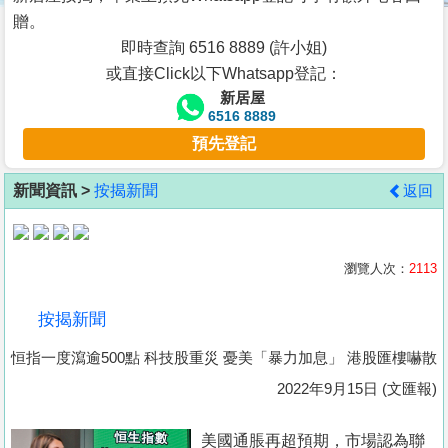
按
贈。
揭
即時查詢 6516 8889 (許小姐)
或直接Click以下Whatsapp登記：
地
新居屋
產
6516 8889
博
預先登記
客
新聞資訊 >
按揭新聞
返回
地
產
新
瀏覽人次：
2113
聞
按揭新聞
數
恒指一度瀉逾500點 科技股重災 憂美「暴力加息」 港股匯樓嚇散
據
公
2022年9月15日 (文匯報)
佈
美國通脹再超預期，市場認為聯