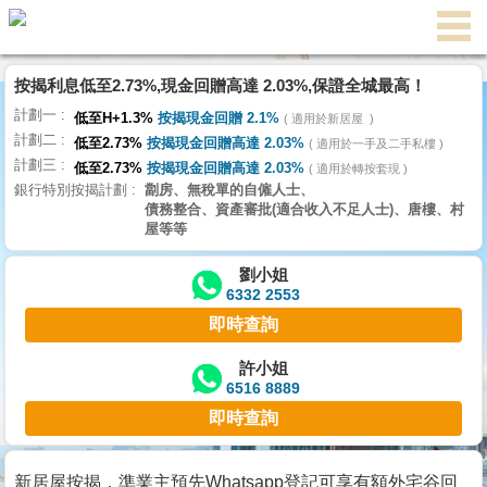
按揭利息低至2.73%,現金回贈高達 2.03%,保證全城最高！
主
計劃一
頁
低至H+1.3%
按揭現金回贈 2.1%
適用於新居屋
代
計劃二
理
低至2.73%
按揭現金回贈高達 2.03%
適用於一手及二手私樓
計劃三
搵
低至2.73%
按揭現金回贈高達 2.03%
適用於轉按套現
銀行特別按揭計劃
劏房、無稅單的自僱人士、
樓/
債務整合、資產審批(適合收入不足人士)、唐樓、村
成
屋等等
交
劉小姐
6332 2553
業
即時查詢
主
放
許小姐
6516 8889
盤
即時查詢
宅
谷
新居屋按揭，準業主預先Whatsapp登記可享有額外宅谷回