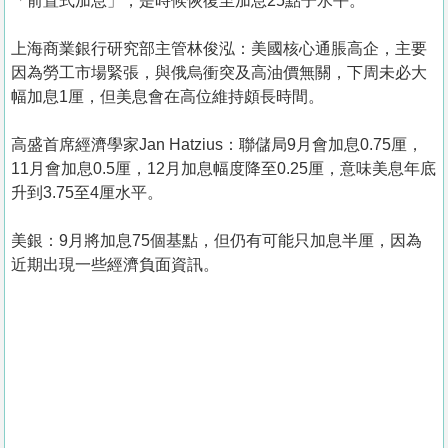
「前置式加息」，是時候恢復至加息25點子水平。
上海商業銀行研究部主管林俊泓：美國核心通脹高企，主要
因為勞工市場緊張，與俄烏衝突及高油價無關，下周未必大
幅加息1厘，但美息會在高位維持頗長時間。
高盛首席經濟學家Jan Hatzius：聯儲局9月會加息0.75厘，
11月會加息0.5厘，12月加息幅度降至0.25厘，意味美息年底
升到3.75至4厘水平。
美銀：9月將加息75個基點，但仍有可能只加息半厘，因為
近期出現一些經濟負面資訊。