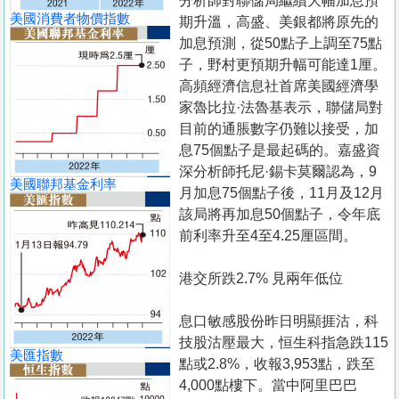
分析師對聯儲局繼續大幅加息預
美國消費者物價指數
期升溫，高盛、美銀都將原先的
加息預測，從50點子上調至75點
子，野村更預期升幅可能達1厘。
高頻經濟信息社首席美國經濟學
家魯比拉·法魯基表示，聯儲局對
目前的通脹數字仍難以接受，加
息75個點子是最起碼的。嘉盛資
深分析師托尼·錫卡莫爾認為，9
美國聯邦基金利率
月加息75個點子後，11月及12月
該局將再加息50個點子，令年底
前利率升至4至4.25厘區間。
港交所跌2.7% 見兩年低位
息口敏感股份昨日明顯捱沽，科
技股沽壓最大，恒生科指急跌115
美匯指數
點或2.8%，收報3,953點，跌至
4,000點樓下。當中阿里巴巴