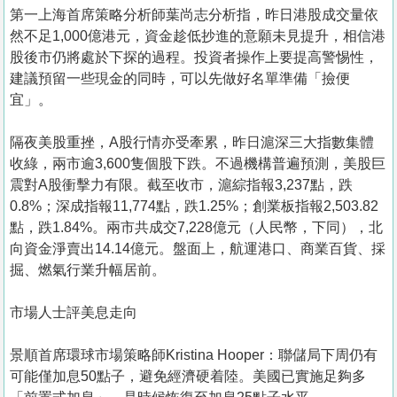
第一上海首席策略分析師葉尚志分析指，昨日港股成交量依
然不足1,000億港元，資金趁低抄進的意願未見提升，相信港
股後市仍將處於下探的過程。投資者操作上要提高警惕性，
建議預留一些現金的同時，可以先做好名單準備「撿便
宜」。
隔夜美股重挫，A股行情亦受牽累，昨日滬深三大指數集體
收綠，兩市逾3,600隻個股下跌。不過機構普遍預測，美股巨
震對A股衝擊力有限。截至收市，滬綜指報3,237點，跌
0.8%；深成指報11,774點，跌1.25%；創業板指報2,503.82
點，跌1.84%。兩市共成交7,228億元（人民幣，下同），北
向資金淨賣出14.14億元。盤面上，航運港口、商業百貨、採
掘、燃氣行業升幅居前。
市場人士評美息走向
景順首席環球市場策略師Kristina Hooper：聯儲局下周仍有
可能僅加息50點子，避免經濟硬着陸。美國已實施足夠多