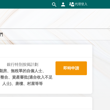
代理登入
們
銀行特別按揭計劃
即時申請
劏房、無稅單的自僱人士、
整合、資產審批(適合收入不足
人士)、唐樓、村屋等等