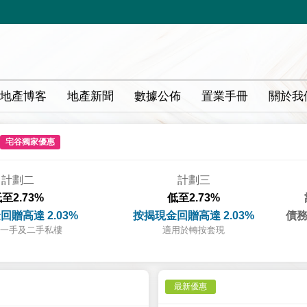
地產博客
地產新聞
數據公佈
置業手冊
關於我
宅谷獨家優惠
計劃二
計劃三
至2.73%
低至2.73%
回贈高達 2.03%
按揭現金回贈高達 2.03%
債務
一手及二手私樓
適用於轉按套現
最新優惠