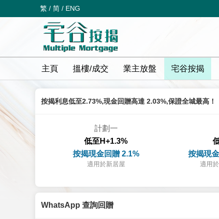
繁
/
简
/
ENG
主頁
搵樓/成交
業主放盤
宅谷按揭
按揭利息低至2.73%,現金回贈高達 2.03%,保證全城最高！
計劃一
低至H+1.3%
低
按揭現金回贈 2.1%
按揭現金
適用於新居屋
適用於
WhatsApp 查詢回贈