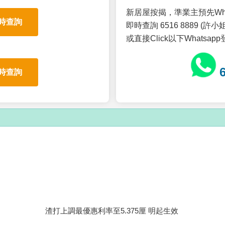
新居屋按揭，準業主預先Wh
時查詢
即時查詢 6516 8889 (許小姐
或直接Click以下Whatsap
時查詢
渣打上調最優惠利率至5.375厘 明起生效