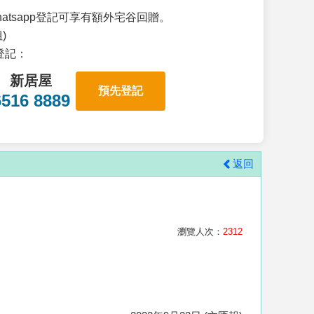
atsapp登記可享有額外宅谷回贈。
)
p登記：
新居屋
預先登記
6516 8889
返回
瀏覽人次：
2312