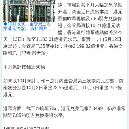
置
據，市場對其下月大幅加息預期
業
升溫，資金近日流出本港，港元
匯價昨早再觸及7.85弱方兌換保
手
◆10月以來，金管局三次
證，金管局再接10.21億港元沽
冊
接港元沽盤。 資料圖片
盤，香港銀行體系總結餘將於今
天（13日）跌至1,183.01億港元水元。事實上，自5月12日
關
凌晨起，金管局已35度接錢，共接2,199.82億港元。香港文
於
匯報訊（記者 殷考玲）
我
們
本月累計接錢近50億
如果以10月來計，昨日是月內金管局第三次接港元沽盤，前
兩次分別是10月3日承接23.55億港元、10月7日承接15.7億
港元。
港匯方面，截至昨晚近7時，港元兌美元報7.8499，仍然非常
貼近7.85的弱方兌換保證水平。