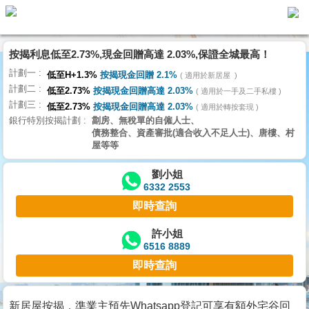
按揭利息低至2.73%,現金回贈高達 2.03%,保證全城最高！
主
計劃一
頁
低至H+1.3%
按揭現金回贈 2.1%
適用於新居屋
代
計劃二
理
低至2.73%
按揭現金回贈高達 2.03%
適用於一手及二手私樓
計劃三
搵
低至2.73%
按揭現金回贈高達 2.03%
適用於轉按套現
銀行特別按揭計劃
劏房、無稅單的自僱人士、
樓/
債務整合、資產審批(適合收入不足人士)、唐樓、村
成
屋等等
交
劉小姐
6332 2553
業
即時查詢
主
放
許小姐
6516 8889
盤
即時查詢
宅
谷
新居屋按揭，準業主預先Whatsapp登記可享有額外宅谷回