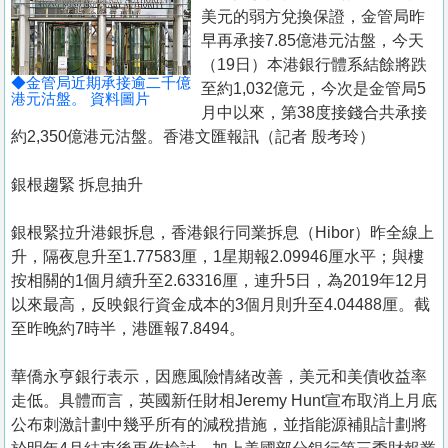
置
美元的弱方兌換保證，金管局昨
業
早再承接7.85億港元沽盤，今天
（19日）本港銀行體系結餘將跌
手
◆金管局近期承接逾二千億
至約1,032億元，今次是金管局5
冊
港元沽盤。 資料圖片
月中以來，第38度接錢合共承接
約2,350億港元沽盤。香港文匯報訊（記者 殷考玲）
關
於
銀根趨緊 拆息抽升
我
們
銀根緊拉升港銀拆息，香港銀行同業拆息（Hibor）昨全線上
升，隔夜息升至1.77583厘，1星期報2.09946厘水平；與樓
按相關的1個月續升至2.63316厘，連升5日，為2019年12月
以來最高，反映銀行資金成本的3個月則升至4.04488厘。截
至昨晚約7時半，港匯報7.8494。
華僑永亨銀行表示，因應風險情緒改善，美元和美債收益率
走低。具體而言，英國新任財相Jeremy Hunt宣布取消上月底
公布刺激計劃中幾乎所有的減稅措施，並指能源補貼計劃將