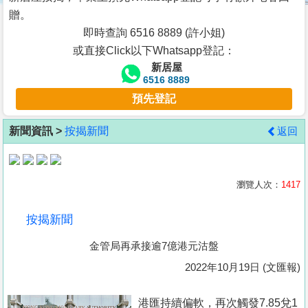
按
贈。
揭
即時查詢 6516 8889 (許小姐)
或直接Click以下Whatsapp登記：
地
新居屋
產
6516 8889
博
預先登記
客
新聞資訊 >
按揭新聞
返回
地
產
新
瀏覽人次：
1417
聞
按揭新聞
數
金管局再承接逾7億港元沽盤
據
公
2022年10月19日 (文匯報)
佈
港匯持續偏軟，再次觸發7.85兌1