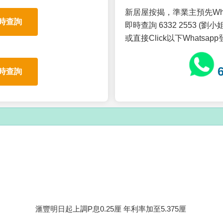
新居屋按揭，準業主預先Wh
時查詢
即時查詢 6332 2553 (劉小姐
或直接Click以下Whatsap
時查詢
滙豐明日起上調P息0.25厘 年利率加至5.375厘