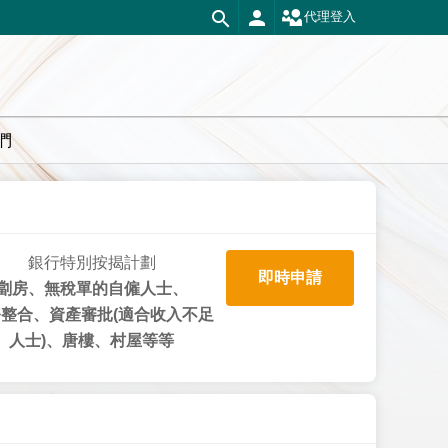
代理登入
們
銀行特別按揭計劃
即時申請
劏房、無稅單的自僱人士、
整合、資產審批(適合收入不足
人士)、唐樓、村屋等等