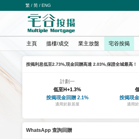
繁
/
简
/
ENG
主頁
搵樓/成交
業主放盤
宅谷按揭
按揭利息低至2.73%,現金回贈高達 2.03%,保證全城最高！
計劃一
低至H+1.3%
低
按揭現金回贈 2.1%
按揭現金
適用於新居屋
適用於
WhatsApp 查詢回贈