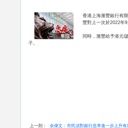
香港上海滙豐銀行有限公
豐對上一次於2022年
同時，滙豐給予港元儲
子。
上一則：
余偉文：市民須對銀行息率進一步上升有