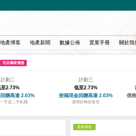
地產博客
地產新聞
數據公佈
置業手冊
關於我
宅谷獨家優惠
計劃二
計劃三
至2.73%
低至2.73%
回贈高達 2.03%
按揭現金回贈高達 2.03%
債務
一手及二手私樓
適用於轉按套現
最新優惠