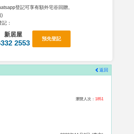
atsapp登記可享有額外宅谷回贈。
)
p登記：
新居屋
預先登記
6332 2553
返回
瀏覽人次：
1851