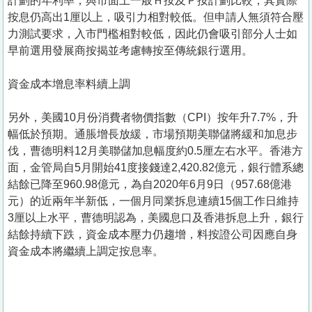
計劃的年利率，與市面上一般Ｈ按及Ｐ按計劃比較，其實際
按息仍高出1厘以上，吸引力相對較低。但申請人無須符合壓
力測試要求，入市門檻相對較低，因此仍會吸引部分人士如
早前選用發展商按揭並考慮轉按至傳統銀行選用。
資金成本增息率料續上調
另外，美國10月份消費者物價指數（CPI）按年升7.7%，升
幅低於預期。通脹增長放緩，市場預期美聯儲將緩和加息步
伐，曹德明料12月美聯儲加息幅度約0.5厘左右水平。香港方
面，金管局自5月開始41度接錢達2,420.82億元，銀行體系總
結餘已降至960.98億元，為自2020年6月9日（957.68億港
元）的近兩年半新低，一個月同業拆息連續15個工作日維持
3厘以上水平，曹德明認為，美國息口及香港拆息上升，銀行
結餘持續下跌，資金成本壓力仍趨增，料按證公司因應自身
資金成本將繼續上調定按息率。