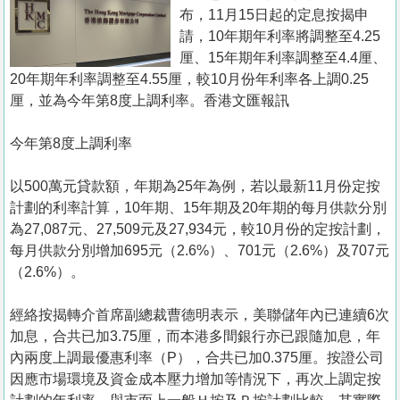
置
布，11月15日起的定息按揭申
業
請，10年期年利率將調整至4.25
厘、15年期年利率調整至4.4厘、
手
20年期年利率調整至4.55厘，較10月份年利率各上調0.25
冊
厘，並為今年第8度上調利率。香港文匯報訊
關
今年第8度上調利率
於
我
以500萬元貸款額，年期為25年為例，若以最新11月份定按
們
計劃的利率計算，10年期、15年期及20年期的每月供款分別
為27,087元、27,509元及27,934元，較10月份的定按計劃，
每月供款分別增加695元（2.6%）、701元（2.6%）及707元
（2.6%）。
經絡按揭轉介首席副總裁曹德明表示，美聯儲年內已連續6次
加息，合共已加3.75厘，而本港多間銀行亦已跟隨加息，年
內兩度上調最優惠利率（P），合共已加0.375厘。按證公司
因應市場環境及資金成本壓力增加等情況下，再次上調定按