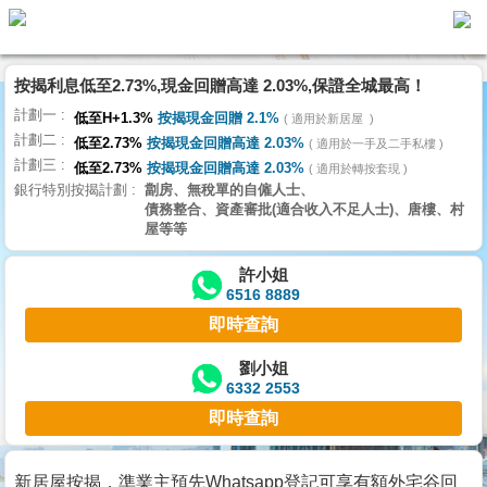
按揭利息低至2.73%,現金回贈高達 2.03%,保證全城最高！
主
計劃一
頁
低至H+1.3%
按揭現金回贈 2.1%
適用於新居屋
代
計劃二
理
低至2.73%
按揭現金回贈高達 2.03%
適用於一手及二手私樓
計劃三
搵
低至2.73%
按揭現金回贈高達 2.03%
適用於轉按套現
銀行特別按揭計劃
劏房、無稅單的自僱人士、
樓/
債務整合、資產審批(適合收入不足人士)、唐樓、村
成
屋等等
交
許小姐
6516 8889
業
即時查詢
主
放
劉小姐
6332 2553
盤
即時查詢
宅
谷
新居屋按揭，準業主預先Whatsapp登記可享有額外宅谷回