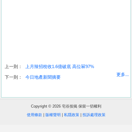
上一則：
上月辣招稅收1.6億破底 高位冧97%
收
更多...
下一則：
今日地產新聞摘要
藏
樓
盤
Copyright © 2026 宅谷按揭 保留一切權利
繁
简
ENG
使用條款
|
版權聲明
|
私隱政策
|
投訴處理政策
體
体