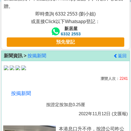
按
贈。
揭
即時查詢 6332 2553 (劉小姐)
或直接Click以下Whatsapp登記：
地
新居屋
產
6332 2553
博
預先登記
客
新聞資訊 >
按揭新聞
返回
地
產
新
瀏覽人次：
2241
聞
按揭新聞
數
按證定按加息0.25厘
據
公
2022年11月12日 (文匯報)
佈
本港息口升不停，按證公司昨公