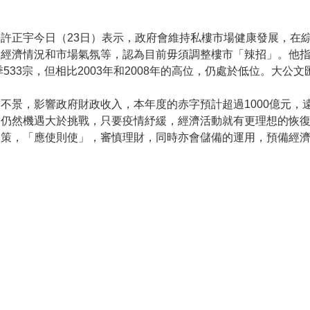
許正宇今日（23日）表示，政府會維持私樓市場健康發展，在
、經濟情況和市場氣氛等，認為目前毋須調整樓市「辣招」。他
季533宗，但相比2003年和2008年的高位，仍處於低位。大公
不景，影響政府財政收入，本年度的赤字預計超過1000億元，遠
期仍然機遇大於挑戰，只要疫情紓緩，經濟活動就有更理想的恢
政策，「應使則使」，審慎理財，同時亦會儲備的運用，預備經