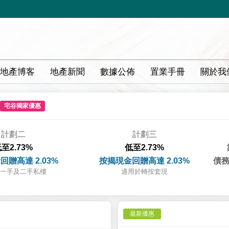
地產博客
地產新聞
數據公佈
置業手冊
關於我
宅谷獨家優惠
計劃二
計劃三
至2.73%
低至2.73%
回贈高達 2.03%
按揭現金回贈高達 2.03%
債務
一手及二手私樓
適用於轉按套現
最新優惠