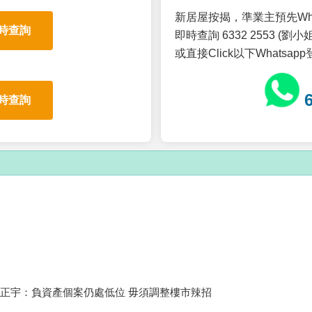
新居屋按揭，準業主預先Wh
時查詢
即時查詢 6332 2553 (劉小姐
或直接Click以下Whatsap
時查詢
正宇：負資產個案仍處低位 毋須調整樓市辣招