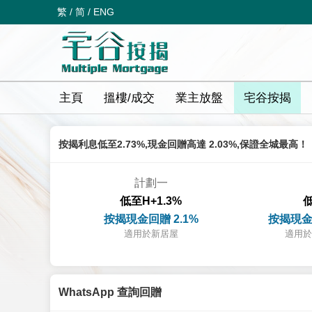
繁
/
简
/
ENG
主頁
搵樓/成交
業主放盤
宅谷按揭
按揭利息低至2.73%,現金回贈高達 2.03%,保證全城最高！
計劃一
低至H+1.3%
低
按揭現金回贈 2.1%
按揭現金
適用於新居屋
適用於
WhatsApp 查詢回贈