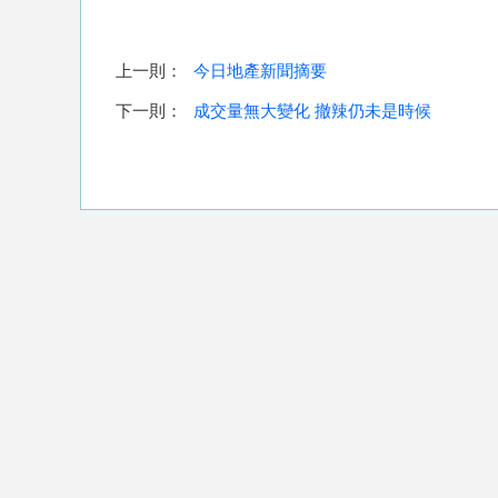
上一則：
今日地產新聞摘要
下一則：
成交量無大變化 撤辣仍未是時候