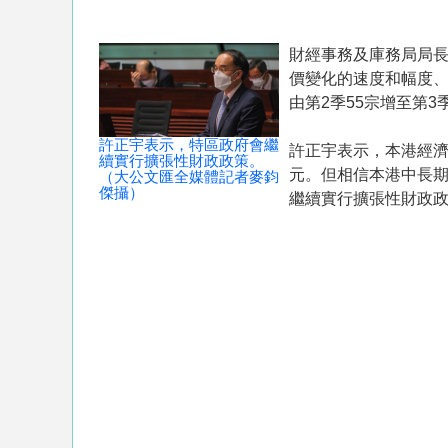
財經事務及庫務局局長
價變化的速度和幅度
由第2季55宗增至第3
許正宇表示，特區政府會繼
許正宇表示，本港經濟
續實行擴張性財政政策。
元。但相信本港中長
（大公文匯全媒體記者麥鈞
傑攝）
繼續實行擴張性財政