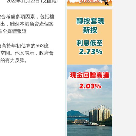
2022年11月23日 (文匯報)
綜合考慮多項因素，包括樓
指出，雖然本港負資產個案
文匯全媒體報道
高於年初估算的563億
復空間。他又表示，政府會
濟的有力反彈。