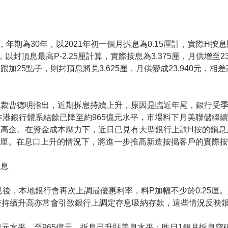
年期為30年，以2021年初一個月拆息為0.15厘計，實際H按息則為
封頂息最高P-2.25厘計算，實際按息為3.375厘，月供增至23,2
加25點子，則封頂息將見3.625厘，月供變成23,940元，相差高
。
裁曹德明指出，近期拆息持續上升，原因是臨近年尾，銀行受季
，本港銀行體系結餘已降至約965億元水平，市場料下月美聯儲繼
高企。在資金成本壓力下，近日已見有大型銀行上調H按的鎖息上
25厘。在息口上升的情況下，將進一步推高新造按揭客戶的實際
加息
息後，本地銀行會再次上調最優惠利率，料P加幅不少於0.25厘
若持續升高亦常會引致銀行上調定存息吸納存款，這些情況反映
平，至965億元，拆息已升貼美息水平；昨日1個月拆息突破4厘