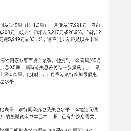
1.45厘（H+1.3厘），月供為17,991元；目前
08元，較去年初相差5,217元或28.9%。倘若12
達5,949元或33.1%，這筆開支差距足以在市區
節性因素影響而資金緊張。他提到，金管局於5月
續加息0.5厘，屆時港美息差將進一步擴闊，加上銀
限0.25厘。他預料，下月香港銀行將加最優惠
按息水平。
。她表示，銀行同業拆息受美息水平、本地港元供
銀行的整體資金成本已在上漲，已有加按息需要。
已明顯高於市場按息介乎2.875厘至3.375