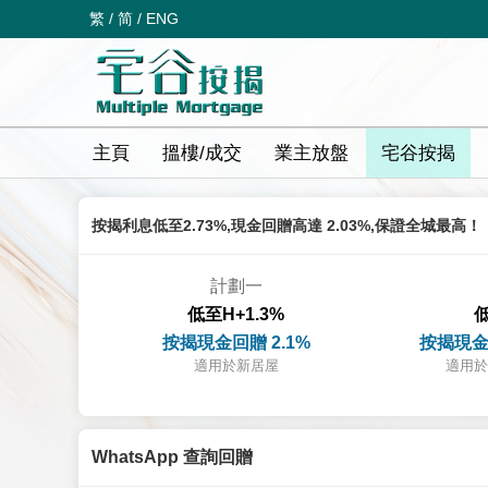
繁
/
简
/
ENG
主頁
搵樓/成交
業主放盤
宅谷按揭
按揭利息低至2.73%,現金回贈高達 2.03%,保證全城最高！
計劃一
低至H+1.3%
低
按揭現金回贈 2.1%
按揭現金
適用於新居屋
適用於
WhatsApp 查詢回贈