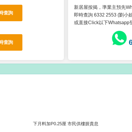
新居屋按揭，準業主預先Wh
時查詢
即時查詢 6332 2553 (劉小姐
或直接Click以下Whatsap
時查詢
下月料加P0.25厘 市民供樓捱貴息