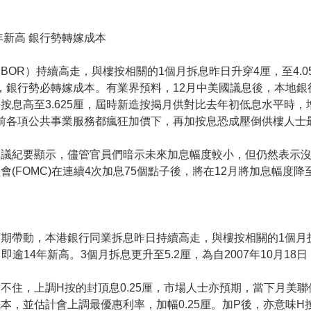
年新高 銀行勢轉嫁成本
BOR）持續高走，與樓按相關的1個月拆息昨日升穿4厘，至4.05
按息，銀行勢必轉嫁成本。有業界預料，12月中美國議息後，本地銀
按息高至3.625厘，屆時新造按揭月供對比去年初低息水平時，增
在目前各項公共事業服務都瘋狂加價下，再加按息恐成壓倒供樓人士
會議紀要顯示，儘管官員們暗示未來加息幅度較小，但仍然表示
(FOMC)在連續4次加息75個點子後，將在12月將加息幅度降
象
帶動，本港銀行同業拆息昨日持續高走，與樓按相關的1個月拆息更升
，即逾14年新高。3個月拆息更升至5.2厘，為自2007年10月18日
不住，上調H按的封頂息0.25厘，市場人士亦預期，當下月美
本，並估計會上調最優惠利率，加幅0.25厘。加P後，亦意味