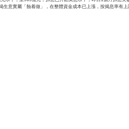
按揭生意實屬「蝕着做」，在整體資金成本已上漲，按揭息率有上