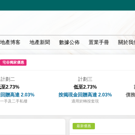
地產博客
地產新聞
數據公佈
置業手冊
關於我
宅谷獨家優惠
計劃二
計劃三
至2.73%
低至2.73%
回贈高達 2.03%
按揭現金回贈高達 2.03%
債務
一手及二手私樓
適用於轉按套現
最新優惠