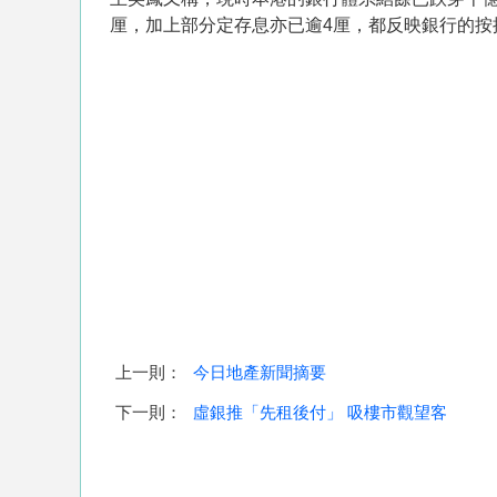
厘，加上部分定存息亦已逾4厘，都反映銀行的
上一則：
今日地產新聞摘要
下一則：
虛銀推「先租後付」 吸樓市觀望客