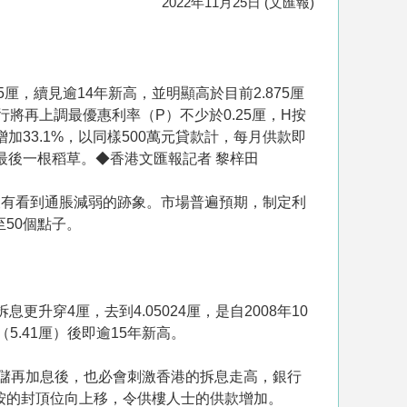
2022年11月25日 (文匯報)
厘，續見逾14年新高，並明顯高於目前2.875厘
行將再上調最優惠利率（P）不少於0.25厘，H按
加33.1%，以同樣500萬元貸款計，每月供款即
最後一根稻草。◆香港文匯報記者 黎梓田
沒有看到通脹減弱的跡象。市場普遍預期，制定利
至50個點子。
穿4厘，去到4.05024厘，是自2008年10
（5.41厘）後即逾15年新高。
聯儲再加息後，也必會刺激香港的拆息走高，銀行
H按的封頂位向上移，令供樓人士的供款增加。