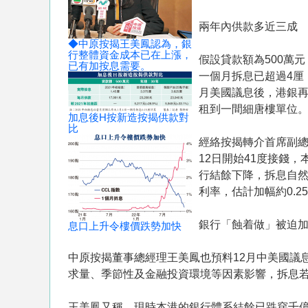
兩年內供款多近三成
◆中原按揭王美鳳認為，銀
行整體資金成本已在上漲，
假設貸款額為500萬元，
已有加按息需要。
一個月拆息已超過4厘，以
月美國議息後，港銀再跟
租到一間細唐樓單位
加息後H按新造按揭供款對
比
經絡按揭轉介首席副總
12日開始41度接錢
行結餘下降，拆息自然
利率，估計加幅約0.
銀行「蝕着做」被迫
息口上升令樓價跌勢加快
中原按揭董事總經理王美鳳也預料12月中美國議
求量、季節性及金融投資環境等因素影響，拆息
王美鳳又稱，現時本港的銀行體系結餘已跌穿千億元水