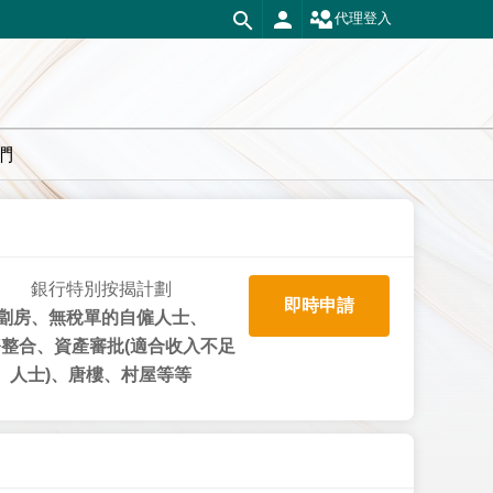
代理登入
們
銀行特別按揭計劃
即時申請
劏房、無稅單的自僱人士、
整合、資產審批(適合收入不足
人士)、唐樓、村屋等等