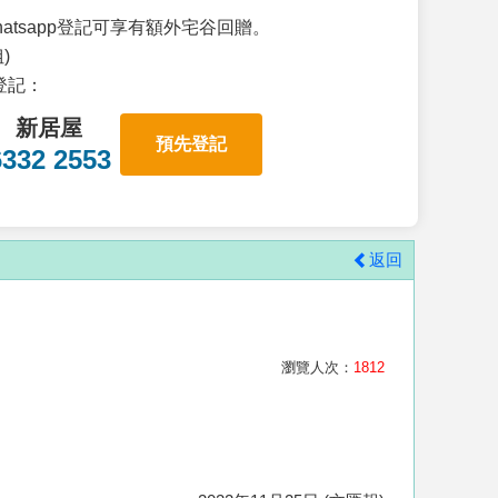
atsapp登記可享有額外宅谷回贈。
)
p登記：
新居屋
預先登記
6332 2553
返回
瀏覽人次：
1812