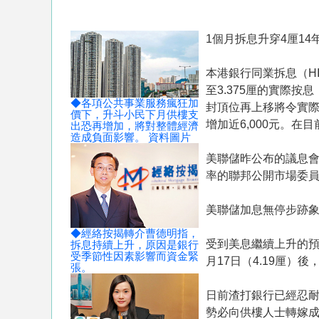
1個月拆息升穿4厘14
本港銀行同業拆息（HI
至3.375厘的實際
◆各項公共事業服務瘋狂加
封頂位再上移將令實際
價下，升斗小民下月供樓支
增加近6,000元。
出恐再增加，將對整體經濟
造成負面影響。 資料圖片
美聯儲昨公布的議息
率的聯邦公開市場委員會
美聯儲加息無停步跡
◆經絡按揭轉介曹德明指，
受到美息繼續上升的預期
拆息持續上升，原因是銀行
受季節性因素影響而資金緊
月17日（4.19厘）後
張。
日前渣打銀行已經忍耐
勢必向供樓人士轉嫁成