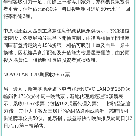
年輕客吸引力十足，而除上車客等用家外，亦料獲長線投資
者垂青，估計佔比約30%，料日後呎租可達約50元水平，回
報率料逾3厘。
中原地產亞太區副主席兼住宅部總裁陳永傑表示，於疫後復
常階段，各發展商於競爭下開價克制，雨後首張價單開價較
同區新盤貨尾約有15%折讓，相信可吸引上車及白居二業主
換樓，因私樓具會所配套及升值能力較居屋更優勝，由於雨
後入場費低，相信吸引長線投資者買樓收租。
NOVO LAND 2B期累收9957票
另一邊廂，新鴻基地產旗下屯門兆康NOVO LAND第2B期次
輪銷售171伙於本周一晚截票，新地代理總經理陳漢麟表
示，累收9,957張票（包括192張屬代理入票），超額登記逾
57倍，其中大手客及三房戶的A組佔逾兩成票源，該時段可
供選購單位共50伙。他續指，該盤最快今晚加推及於周日(12
日)進行第三輪銷售。