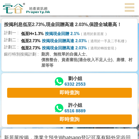
代
理
按揭利息低至2.73%,現金回贈高達 2.03%,保證全城最高！
主
計劃一
頁
低至H+1.3%
按揭現金回贈 2.1%
適用於新居屋
計劃二
低至2.73%
按揭現金回贈高達 2.03%
適用於一手及二手私樓
計劃三
搵
低至2.73%
按揭現金回贈高達 2.03%
適用於轉按套現
銀行特別按揭計劃
劏房、無稅單的自僱人士、
樓/
債務整合、資產審批(適合收入不足人士)、唐樓、村
成
屋等等
交
劉小姐
6332 2553
業
即時查詢
主
放
許小姐
6516 8889
盤
即時查詢
宅
谷
新居屋按揭，準業主預先Whatsapp登記可享有額外宅谷回