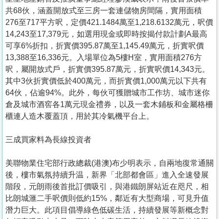
共68伙，涵蓋開放式至三房一套連儲物房間隔，實用面積
276至717平方呎，定價421.1484萬至1,218.6132萬元，呎價
14,243至17,379元，如選用現金或即時按揭付款計劃A最高
可享6%折扣，折實價395.87萬至1,145.49萬元，折實呎價
13,388至16,336元。入場單位為5樓H室，實用面積276方
呎，屬開放式戶，折實價395.87萬元，折實呎價14,343元。
其中3伙折實價低於400萬元，而折實價1,000萬元以下共有
64伙，佔逾94%。此外，每伙可獲贈城市工作坊、城市迷你
倉及城市酒窖各1萬元現金禮券，以及一套木鋪板和金屬格柵
櫃連人造木覆蓋頂，用於其冷氣機平台上。
三成買家料為長線投資者
美聯物業住宅部行政總裁(港澳)布少明表示，自兩地復常通關
後，樓市氣氛持續升温，新界「北部都會區」進入全速發展
階段，元朗雨後首批訂價吸引，與港鐵朗屏站近在咫尺，相
比朗城滙二手呎價則低約15%，鄰近有大型商場，可見升值
潛力巨大。此項目倡導綠色低碳生活，持續發展等新概念對