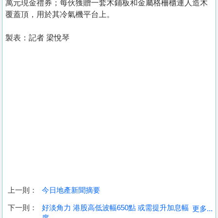
萬元現金禮券；每伙獲贈一套木鋪板和金屬格柵櫃連人造木
覆蓋頂，用於其冷氣機平台上。
製表：記者 梁悅琴
上一則：
今日地產新聞摘要
收
下一則：
好淡角力 港股高低波幅650點 或需提升加息幅
更多...
度