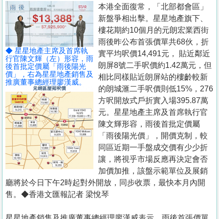
置
本港全面復常，「北部都會區」
新盤爭相出擊。星星地產旗下、
業
樓花期約10個月的元朗宏業西街
手
雨後昨公布首張價單共68伙，折
冊
◆ 星星地產主席及首席執
實平均呎價14,491元， 貼近鄰近
行官陳文輝（左）形容，雨
朗屏8號二手呎價約1.42萬元，但
後首批定價屬「雨後陽光
關
價」，右為星星地產銷售及
相比同樣貼近朗屏站的樓齡較新
於
推廣董事總經理廖漢威。
的朗城滙二手呎價則低15%，276
我
方呎開放式戶折實入場395.87萬
們
元。星星地產主席及首席執行官
陳文輝形容，雨後首批定價屬
「雨後陽光價」，開價克制，較
同區近期一手盤成交價有少少折
讓，將視乎市場反應再決定會否
加價加推，該盤示範單位及展銷
廳將於今日下午2時起對外開放，同步收票，最快本月內開
售。◆香港文匯報記者 梁悅琴
星星地產銷售及推廣董事總經理廖漢威表示，雨後首張價單