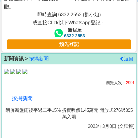
按
贈。
揭
即時查詢 6332 2553 (劉小姐)
或直接Click以下Whatsapp登記：
地
新居屋
產
6332 2553
博
預先登記
客
新聞資訊 >
按揭新聞
返回
地
產
新
瀏覽人次：
2991
聞
按揭新聞
數
朗屏新盤雨後平過二手15% 折實呎價1.45萬元 開放式276呎395
據
萬入場
公
2023年3月8日 (文匯報)
佈