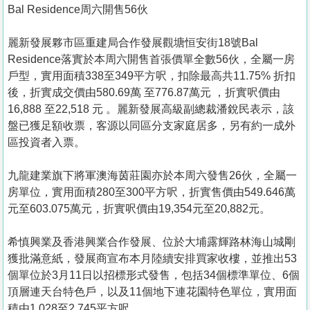
Bal Residence周六開售56伙
麗新發展夥市區重建局合作發展觀塘恒安街18號Bal
Residence落實於本周六開售首張價單全數56伙，全屬一房
戶型，實用面積338至349平方呎，扣除最高共11.75% 折扣
後，折實成交價由580.69萬 至776.87萬元 ，折實呎價由
16,888 至22,518 元 。麗新發展高級副總裁潘銳民表示，該
盤已獲足額收票，客源以同區分支家庭居多，另有約一成外
區投資者入票。
九龍建業旗下將軍澳海茵莊園亦於本周六發售26伙，全屬一
房單位，實用面積280至300平方呎，折實售價由549.646萬
元至603.075萬元，折實呎價由19,354元至20,882元。
希慎興業及香港興業合作發展、位於大埔露輝路林海山城剛
獲批滿意紙，發展商宣布本月陸續安排買家收樓，並推出53
個單位於3月11日以招標形式發售，包括34個標準單位、6個
頂層連天台特色戶，以及11個地下連花園特色單位，實用面
積由1,028至2,745平方呎。