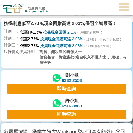
代
理
按揭利息低至2.73%,現金回贈高達 2.03%,保證全城最高！
主
計劃一
頁
低至H+1.3%
按揭現金回贈 2.1%
適用於新居屋
計劃二
低至2.73%
按揭現金回贈高達 2.03%
適用於一手及二手私樓
計劃三
搵
低至2.73%
按揭現金回贈高達 2.03%
適用於轉按套現
銀行特別按揭計劃
劏房、無稅單的自僱人士、
樓/
債務整合、資產審批(適合收入不足人士)、唐樓、村
成
屋等等
交
劉小姐
6332 2553
業
即時查詢
主
放
許小姐
6516 8889
盤
即時查詢
宅
谷
新居屋按揭，準業主預先Whatsapp登記可享有額外宅谷回