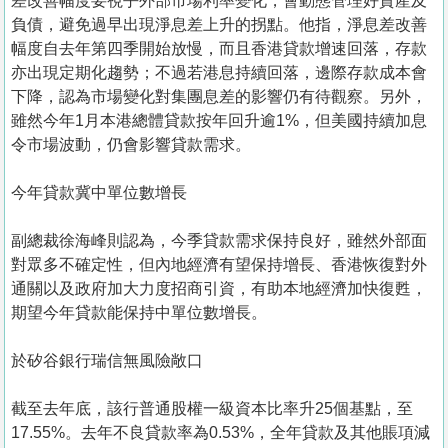
差改善幅度要視乎外部市場利率變化，會動態管理好資產及
負債，避免過早出現淨息差上升的拐點。他指，淨息差改善
幅度自去年第四季開始放慢，而且香港貸款增速回落，存款
亦出現定期化趨勢；不過若港息持續回落，邊際存款成本會
下降，認為市場變化對集團息差的影響仍有待觀察。另外，
雖然今年1月本港總體貸款按年回升逾1%，但美國持續加息
令市場波動，仍會影響貸款需求。
今年貸款冀中單位數增長
副總裁徐海峰則認為，今季貸款需求保持良好，雖然外部面
對眾多不確定性，但內地經濟有望保持增長、香港恢復對外
通關以及政府加大力度招商引資，有助本地經濟加快復甦，
期望今年貸款能保持中單位數增長。
於矽谷銀行瑞信無風險敞口
截至去年底，該行普通股權一級資本比率升25個基點，至
17.55%。去年不良貸款率為0.53%，全年貸款及其他賬項減