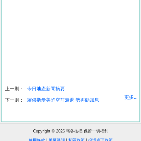
上一則：
今日地產新聞摘要
收
更多...
下一則：
羅傑斯憂美陷空前衰退 勢再勁加息
藏
樓
盤
Copyright © 2026 宅谷按揭 保留一切權利
繁
简
ENG
使用條款
|
版權聲明
|
私隱政策
|
投訴處理政策