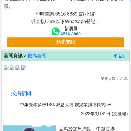
按
贈。
揭
即時查詢 6516 8889 (許小姐)
或直接Click以下Whatsapp登記：
地
新居屋
產
6516 8889
博
預先登記
客
新聞資訊 >
按揭新聞
返回
地
產
新
瀏覽人次：
2431
聞
按揭新聞
數
中銀去年多賺18% 派息大增 按揭業務增長約5%
據
公
2023年3月31日 (文匯報)
佈
受惠於加息周期，中銀香港