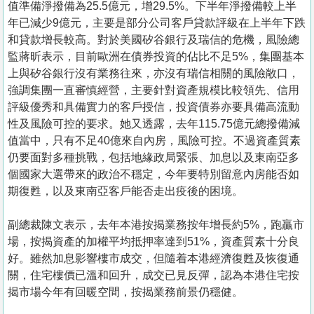
值準備淨撥備為25.5億元，增29.5%。下半年淨撥備較上半
年已減少9億元，主要是部分公司客戶貸款評級在上半年下跌
和貸款增長較高。對於美國矽谷銀行及瑞信的危機，風險總
監蔣昕表示，目前歐洲在債券投資的佔比不足5%，集團基本
上與矽谷銀行沒有業務往來，亦沒有瑞信相關的風險敞口，
強調集團一直審慎經營，主要針對資產規模比較領先、信用
評級優秀和具備實力的客戶授信，投資債券亦要具備高流動
性及風險可控的要求。她又透露，去年115.75億元總撥備減
值當中，只有不足40億來自內房，風險可控。不過資產質素
仍要面對多種挑戰，包括地緣政局緊張、加息以及東南亞多
個國家大選帶來的政治不穩定，今年要特別留意內房能否如
期復甦，以及東南亞客戶能否走出疫後的困境。
副總裁陳文表示，去年本港按揭業務按年增長約5%，跑贏市
場，按揭資產的加權平均抵押率達到51%，資產質素十分良
好。雖然加息影響樓市成交，但隨着本港經濟復甦及恢復通
關，住宅樓價已溫和回升，成交已見反彈，認為本港住宅按
揭市場今年有回暖空間，按揭業務前景仍穩健。