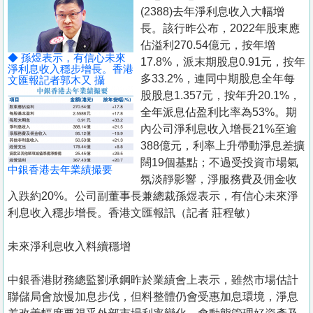
置
(2388)去年淨利息收入大幅增
業
長。該行昨公布，2022年股東應
佔溢利270.54億元，按年增
手
◆ 孫煜表示，有信心未來
17.8%，派末期股息0.91元，按年
冊
淨利息收入穩步增長。香港
多33.2%，連同中期股息全年每
文匯報記者郭木又 攝
股股息1.357元，按年升20.1%，
關
全年派息佔盈利比率為53%。期
於
內公司淨利息收入增長21%至逾
我
388億元，利率上升帶動淨息差擴
們
闊19個基點；不過受投資市場氣
中銀香港去年業績撮要
氛淡靜影響，淨服務費及佣金收
入跌約20%。公司副董事長兼總裁孫煜表示，有信心未來淨
利息收入穩步增長。香港文匯報訊（記者 莊程敏）
未來淨利息收入料續穩增
中銀香港財務總監劉承鋼昨於業績會上表示，雖然市場估計
聯儲局會放慢加息步伐，但料整體仍會受惠加息環境，淨息