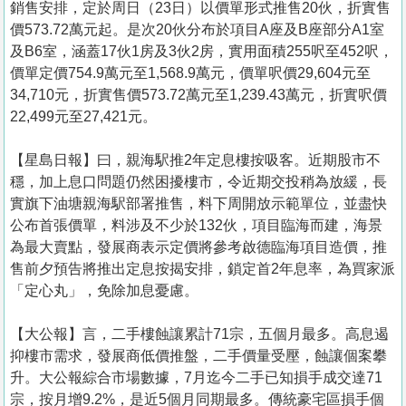
銷售安排，定於周日（23日）以價單形式推售20伙，折實售
價573.72萬元起。是次20伙分布於項目A座及B座部分A1室
及B6室，涵蓋17伙1房及3伙2房，實用面積255呎至452呎，
價單定價754.9萬元至1,568.9萬元，價單呎價29,604元至
34,710元，折實售價573.72萬元至1,239.43萬元，折實呎價
22,499元至27,421元。
【星島日報】曰，親海駅推2年定息樓按吸客。近期股市不
穩，加上息口問題仍然困擾樓市，令近期交投稍為放緩，長
實旗下油塘親海駅部署推售，料下周開放示範單位，並盡快
公布首張價單，料涉及不少於132伙，項目臨海而建，海景
為最大賣點，發展商表示定價將參考啟德臨海項目造價，推
售前夕預告將推出定息按揭安排，鎖定首2年息率，為買家派
「定心丸」，免除加息憂慮。
【大公報】言， 二手樓蝕讓累計71宗，五個月最多。高息遏
抑樓市需求，發展商低價推盤，二手價量受壓，蝕讓個案攀
升。大公報綜合市場數據，7月迄今二手已知損手成交達71
宗，按月增9.2%，是近5個月同期最多。傳統豪宅區損手個