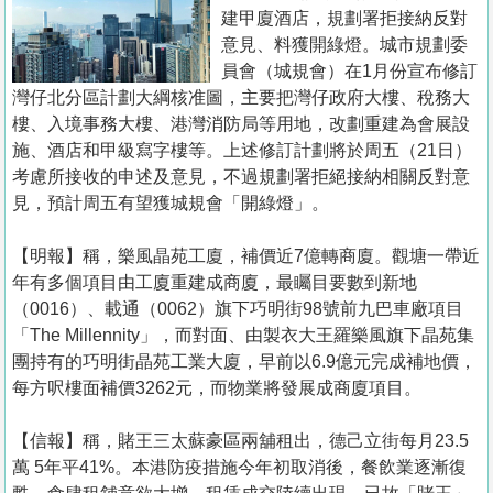
置
建甲廈酒店，規劃署拒接納反對
業
意見、料獲開綠燈。城市規劃委
員會（城規會）在1月份宣布修訂
手
灣仔北分區計劃大綱核准圖，主要把灣仔政府大樓、稅務大
冊
樓、入境事務大樓、港灣消防局等用地，改劃重建為會展設
施、酒店和甲級寫字樓等。上述修訂計劃將於周五（21日）
關
考慮所接收的申述及意見，不過規劃署拒絕接納相關反對意
於
見，預計周五有望獲城規會「開綠燈」。
我
們
【明報】稱，樂風晶苑工廈，補價近7億轉商廈。觀塘一帶近
年有多個項目由工廈重建成商廈，最矚目要數到新地
（0016）、載通（0062）旗下巧明街98號前九巴車廠項目
「The Millennity」，而對面、由製衣大王羅樂風旗下晶苑集
團持有的巧明街晶苑工業大廈，早前以6.9億元完成補地價，
每方呎樓面補價3262元，而物業將發展成商廈項目。
【信報】稱，賭王三太蘇豪區兩舖租出，德己立街每月23.5
萬 5年平41%。本港防疫措施今年初取消後，餐飲業逐漸復