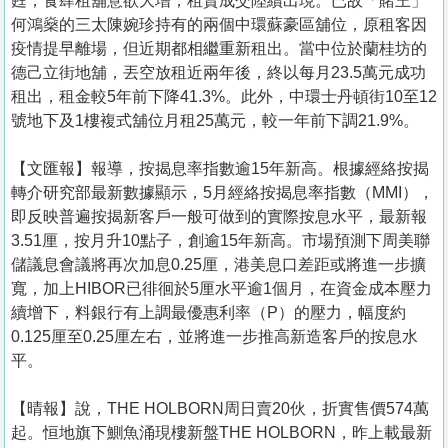
甦，食肆租舖意欲大增，租賃成交陸續出現。已故「賭王」
何鴻燊的三太陳婉珍持有的兩個中環蘇豪區舖位，原租客因
疫情提早離場，但近期都相繼重新租出。當中位於蘭桂坊的
德己立街地舖，丟空放租近兩年後，終以每月23.5萬元成功
租出，租金較5年前下降41.3%。此外，中環士丹頓街10至12
號地下及1樓複式舖位月租25萬元，較一年前下調21.9%。
【文匯報】報導，按揭息率指數逾15年新高。根據經絡按揭
轉介研究部最新數據顯示，5月經絡按揭息率指數（MMI），
即反映普遍按揭新客戶一般可做到的實際按息水平，最新報
3.51厘，按月升10點子，創逾15年新高。市場預測下周美聯
儲議息會議將再次加息0.25厘，港美息口差距或將進一步擴
寬，加上HIBOR已徘徊於5厘水平逾1個月，在資金成本壓力
續增下，料銀行有上調最優惠利率（P）的壓力，幅度約
0.125厘至0.25厘左右，並將進一步推高新造客戶的按息水
平。
【晴報】說，THE HOLBORN周日賣20伙，折實售價574萬
起。恒地旗下鰂魚涌現樓新盤THE HOLBORN，昨上載最新