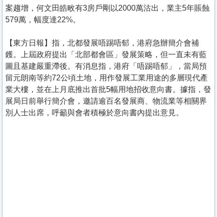
案趨增，何文田皓畋有3房戶剛以2000萬沽出，業主5年賬蝕
579萬，幅度達22%。
【東方日報】指，北都發展唔踢唔郁，港府急辦簡介會補
鑊。上屆政府提出「北部都會區」發展策略，但一直未有藍
圖且基建嚴重滯後。有消息指，港府「唔踢唔郁」，當局預
留元朗南等約72公頃土地，用作發展工業用途的多層現代產
業大樓，並在上月底推出首批5幅用地招收意向書。據指，發
展局日前舉行簡介會，邀請逾百名發展商、物流業等相關界
別人士出席，呼籲與會者積極於意向書內提出意見。