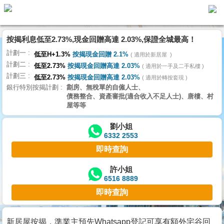
按揭利息低至2.73%,現金回贈高達 2.03%,保證全城最高！
主
計劃一
頁
低至H+1.3%
按揭現金回贈 2.1%
適用於新居屋
代
計劃二
理
低至2.73%
按揭現金回贈高達 2.03%
適用於一手及二手私樓
計劃三
搵
低至2.73%
按揭現金回贈高達 2.03%
適用於轉按套現
銀行特別按揭計劃
劏房、無稅單的自僱人士、
樓/
債務整合、資產審批(適合收入不足人士)、唐樓、村
成
屋等等
交
劉小姐
6332 2553
業
即時查詢
主
放
許小姐
6516 8889
盤
即時查詢
宅
谷
新居屋按揭，準業主預先Whatsapp登記可享有額外宅谷回