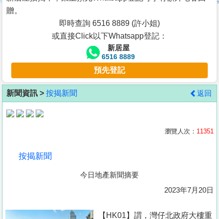
按
贈。
揭
即時查詢 6516 8889 (許小姐)
或直接Click以下Whatsapp登記：
地
新居屋
產
6516 8889
博
預先登記
客
新聞資訊 >
按揭新聞
返回
地
產
新
瀏覽人次：
11351
聞
按揭新聞
數
今日地產新聞摘要
據
公
2023年7月20日
佈
【HK01】謂，灣仔北政府大樓重