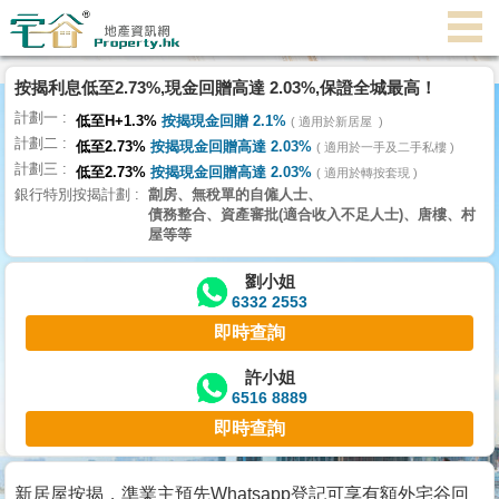
代
理
按揭利息低至2.73%,現金回贈高達 2.03%,保證全城最高！
主
計劃一
頁
低至H+1.3%
按揭現金回贈 2.1%
適用於新居屋
計劃二
低至2.73%
按揭現金回贈高達 2.03%
適用於一手及二手私樓
計劃三
搵
低至2.73%
按揭現金回贈高達 2.03%
適用於轉按套現
銀行特別按揭計劃
劏房、無稅單的自僱人士、
樓/
債務整合、資產審批(適合收入不足人士)、唐樓、村
成
屋等等
交
劉小姐
6332 2553
業
即時查詢
主
放
許小姐
6516 8889
盤
即時查詢
宅
谷
新居屋按揭，準業主預先Whatsapp登記可享有額外宅谷回