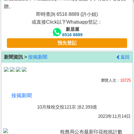
按
贈。
揭
即時查詢 6516 8889 (許小姐)
或直接Click以下Whatsapp登記：
地
新居屋
產
6516 8889
博
預先登記
客
新聞資訊 >
按揭新聞
返回
地
產
新
瀏覽人次：
10725
聞
按揭新聞
數
10月辣稅交投121宗 涉2.393億
據
公
2023年11月14日
佈
稅務局公布最新印花稅統計數