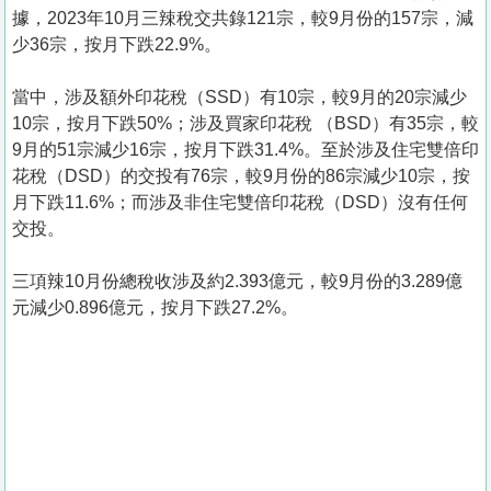
置
據，2023年10月三辣稅交共錄121宗，較9月份的157宗，減
業
少36宗，按月下跌22.9%。
手
當中，涉及額外印花稅（SSD）有10宗，較9月的20宗減少
冊
10宗，按月下跌50%；涉及買家印花稅 （BSD）有35宗，較
9月的51宗減少16宗，按月下跌31.4%。至於涉及住宅雙倍印
關
花稅（DSD）的交投有76宗，較9月份的86宗減少10宗，按
於
月下跌11.6%；而涉及非住宅雙倍印花稅（DSD）沒有任何
我
交投。
們
三項辣10月份總稅收涉及約2.393億元，較9月份的3.289億
元減少0.896億元，按月下跌27.2%。