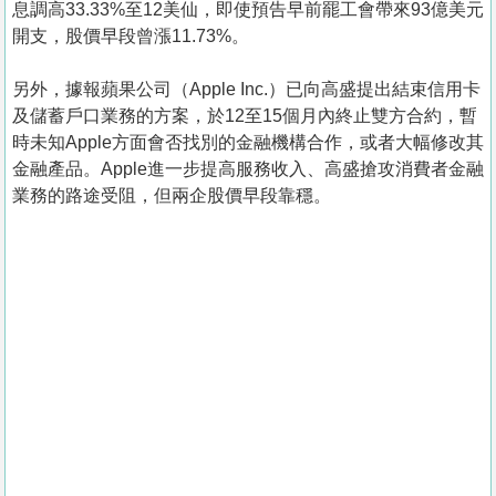
息調高33.33%至12美仙，即使預告早前罷工會帶來93億美元
開支，股價早段曾漲11.73%。
另外，據報蘋果公司（Apple Inc.）已向高盛提出結束信用卡
及儲蓄戶口業務的方案，於12至15個月內終止雙方合約，暫
時未知Apple方面會否找別的金融機構合作，或者大幅修改其
金融產品。Apple進一步提高服務收入、高盛搶攻消費者金融
業務的路途受阻，但兩企股價早段靠穩。