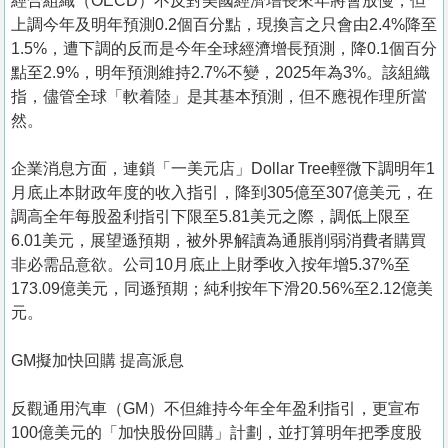
經合組織（OECD）不反對美國經濟增長來年將會放慢，但
上調今年及明年預測0.2個百分點，現換言之只會由2.4%降至
1.5%，遭下調的反而是今年全球經濟增長預測，降0.1個百分
點至2.9%，明年預測維持2.7%不變，2025年為3%。該組織
指，儘管全球「軟着陸」是其基本預測，但不應視作理所當
然。
企業消息方面，連鎖「一美元店」Dollar Tree輕微下調明年1
月底止本財政年度的收入指引，降到305億至307億美元，在
調高全年每股盈利指引下限至5.81美元之際，調低上限至
6.01美元，展望遜預期，被外界解讀為通脹削弱消費者購買
非必需品意欲。公司10月底止上財季收入按年增5.37%至
173.09億美元，同遜預期；純利按年下滑20.56%至2.12億美
元。
GM擬加快回購 提高派息
反觀通用汽車（GM）不但維持今年全年盈利指引，更宣布
100億美元的「加快股份回購」計劃，並打算明年把季度股