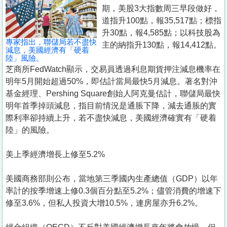
置
期，美股3大指數周三早段做好，
業
道指升100點，報35,517點；標指
升30點，報4,585點；以科技股為
手
專家指出，聯儲局若不盡快
主的納指升130點，報14,412點。
冊
減息，美國經濟有「硬着
陸」風險。
芝商所FedWatch顯示，交易員透過利息期貨押注減息機率在
關
明年5月開始超過50%，即估計當局最快5月減息。著名對沖
於
基金經理、Pershing Square創始人阿克曼估計，聯儲局最快
我
明年首季掉頭減息，指目前情況是通脹下降，減去通脹的實
們
際利率卻持續上升，若不盡快減息，美國經濟確實有「硬着
陸」的風險。
美上季經濟增長上修至5.2%
美國商務部則公布，當地第三季國內生產總值（GDP）以年
率計的按季增速上修0.3個百分點至5.2%；儘管消費的增速下
修至3.6%，但私人投資大增10.5%，連房屋亦升6.2%。