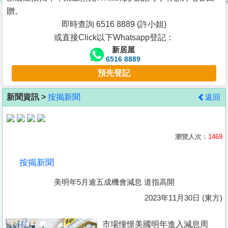
按
贈。
揭
即時查詢 6516 8889 (許小姐)
或直接Click以下Whatsapp登記：
地
新居屋
產
6516 8889
博
預先登記
客
新聞資訊 >
按揭新聞
返回
地
產
新
瀏覽人次：
1469
聞
按揭新聞
數
美明年5月逾五成機會減息 道指高開
據
公
2023年11月30日 (東方)
佈
市場憧憬美國明年進入減息周