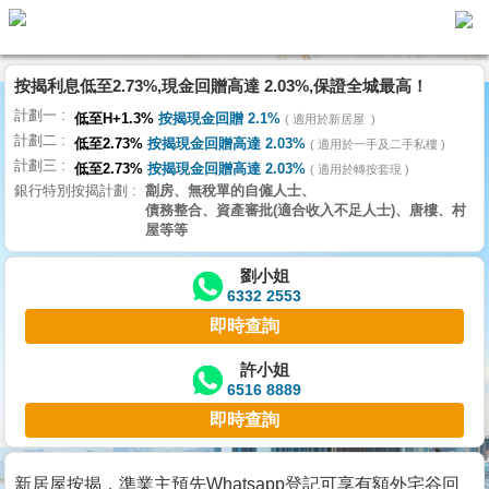
按揭利息低至2.73%,現金回贈高達 2.03%,保證全城最高！
主
計劃一
頁
低至H+1.3%
按揭現金回贈 2.1%
適用於新居屋
代
計劃二
理
低至2.73%
按揭現金回贈高達 2.03%
適用於一手及二手私樓
計劃三
搵
低至2.73%
按揭現金回贈高達 2.03%
適用於轉按套現
銀行特別按揭計劃
劏房、無稅單的自僱人士、
樓/
債務整合、資產審批(適合收入不足人士)、唐樓、村
成
屋等等
交
劉小姐
6332 2553
業
即時查詢
主
放
許小姐
6516 8889
盤
即時查詢
宅
谷
新居屋按揭，準業主預先Whatsapp登記可享有額外宅谷回