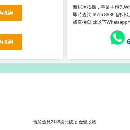
新居屋按揭，準業主預先Wh
時查詢
即時查詢 6516 8889 (許小姐
或直接Click以下Whatsap
時查詢
現貨金見2148美元破頂 金礦股飆