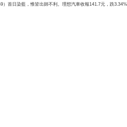
）首日染藍，惟皆出師不利。理想汽車收報141.7元，跌3.34%；