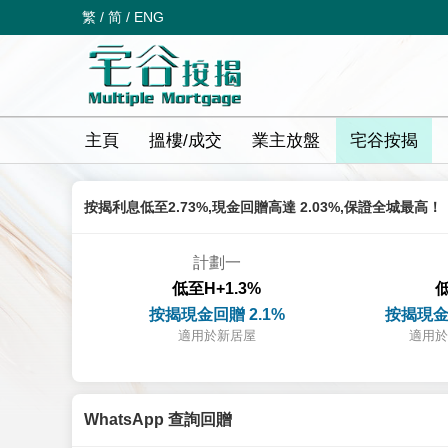
繁
/
简
/
ENG
主頁
搵樓/成交
業主放盤
宅谷按揭
按揭利息低至2.73%,現金回贈高達 2.03%,保證全城最高！
計劃一
低至H+1.3%
低
按揭現金回贈 2.1%
按揭現金
適用於新居屋
適用於
WhatsApp 查詢回贈