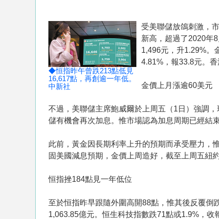
受美聯儲放鴿刺激，市
新高，超過了2020年
1,496元，升1.29%
4.81%，報33.8元
◆恒指昨午曾跌213點低見
16,617點，再創逾一年低。
金價上月漲逾60美元
中新社
不過，美聯儲主席鮑威爾於上周五（1日）強調
儲有機會再次加息。惟市場認為加息周期已經結
此前，黃金因長期利率上升的預期而承受壓力，惟
固美國減息預期，金價上周造好，截至上周五紐約
恒指挫184點見一年低位
至於恒指昨早跟隨外圍高開88點，惟其後反覆倒跌，午
1,063.85億元。恒生科技指數跌71點或1.9%，