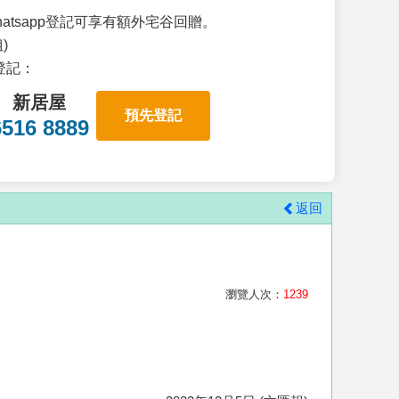
atsapp登記可享有額外宅谷回贈。
)
p登記：
新居屋
預先登記
6516 8889
返回
瀏覽人次：
1239