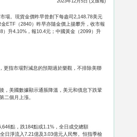
2023年12月5日 (文匯報)
。現貨金價昨早曾創下每盎司2,148.78美元
R金ETF（2840）昨早亦隨金價上揚攀升，收市報
18）升4.10%，報10.4元；中國黃金（2099）升
，更指市場對減息的預期過於樂觀，不排除美聯
其後，美國數據顯示通脹降溫，美元和債息下跌鞏
續第二個月上漲。
646點，跌184點或1.1%，全日成交總額
易全日淨流入7.21億及3.03億元人民幣。恒指季檢