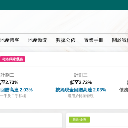
地產博客
地產新聞
數據公佈
置業手冊
關於我
宅谷獨家優惠
計劃二
計劃三
至2.73%
低至2.73%
回贈高達 2.03%
按揭現金回贈高達 2.03%
債務
一手及二手私樓
適用於轉按套現
最新優惠