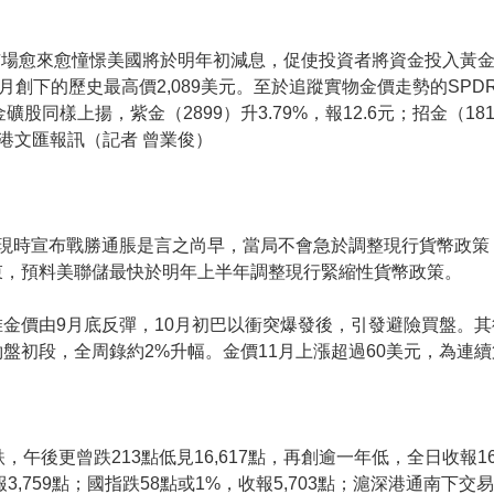
場愈來愈憧憬美國將於明年初減息，促使投資者將資金投入黃金市場
8月創下的歷史最高價2,089美元。至於追蹤實物金價走勢的SPD
。金礦股同樣上揚，紫金（2899）升3.79%，報12.6元；招金（18
。香港文匯報訊（記者 曾業俊）
，現時宣布戰勝通脹是言之尚早，當局不會急於調整現行貨幣政策
束，預料美聯儲最快於明年上半年調整現行緊縮性貨幣政策。
金價由9月底反彈，10月初巴以衝突爆發後，引發避險買盤。
盤初段，全周錄約2%升幅。金價11月上漲超過60美元，為連
後更曾跌213點低見16,617點，再創逾一年低，全日收報16,
收報3,759點；國指跌58點或1%，收報5,703點；滬深港通南下交