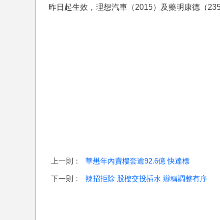
昨日起生效，理想汽車（2015）及藥明康德（2359
上一則：
華懋年內賣樓套逾92.6億 快達標
下一則：
辣招拒除 股樓交投插水 辯稱調整有序