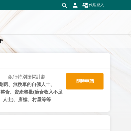
代理登入
們
銀行特別按揭計劃
即時申請
劏房、無稅單的自僱人士、
整合、資產審批(適合收入不足
人士)、唐樓、村屋等等