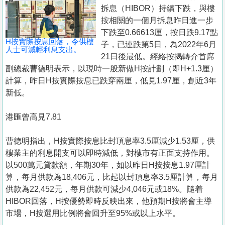
置
拆息（HIBOR）持續下跌，與樓
業
按相關的一個月拆息昨日進一步
下跌至0.66613厘，按日跌9.17點
手
H按實際按息回落，令供樓
子，已連跌第5日，為2022年6月
冊
人士可減輕利息支出。
21日後最低。經絡按揭轉介首席
副總裁曹德明表示，以現時一般新做H按計劃（即H+1.3厘）
關
計算，昨日H按實際按息已跌穿兩厘，低見1.97厘，創近3年
於
新低。
我
們
港匯曾高見7.81
曹德明指出，H按實際按息比封頂息率3.5厘減少1.53厘，供
樓業主的利息開支可以即時減低，對樓市有正面支持作用。
以500萬元貸款額，年期30年，如以昨日H按按息1.97厘計
算，每月供款為18,406元，比起以封頂息率3.5厘計算，每月
供款為22,452元，每月供款可減少4,046元或18%。隨着
HIBOR回落，H按優勢即時反映出來，他預期H按將會主導
市場，H按選用比例將會回升至95%或以上水平。