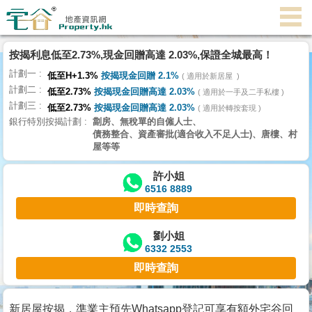
按揭利息低至2.73%,現金回贈高達 2.03%,保證全城最高！
主
計劃一
頁
低至H+1.3%
按揭現金回贈 2.1%
適用於新居屋
代
計劃二
低至2.73%
按揭現金回贈高達 2.03%
理
適用於一手及二手私樓
計劃三
搵
低至2.73%
按揭現金回贈高達 2.03%
適用於轉按套現
銀行特別按揭計劃
劏房、無稅單的自僱人士、
樓/
債務整合、資產審批(適合收入不足人士)、唐樓、村
成
屋等等
交
許小姐
6516 8889
業
即時查詢
主
放
劉小姐
6332 2553
盤
即時查詢
宅
谷
新居屋按揭，準業主預先Whatsapp登記可享有額外宅谷回