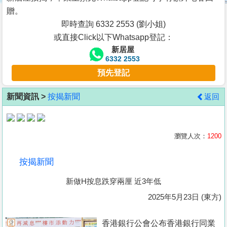
按
贈。
揭
即時查詢 6332 2553 (劉小姐)
或直接Click以下Whatsapp登記：
地
新居屋
產
6332 2553
博
預先登記
客
新聞資訊 >
按揭新聞
返回
地
產
新
瀏覽人次：
1200
聞
按揭新聞
數
新做H按息跌穿兩厘 近3年低
據
公
2025年5月23日 (東方)
佈
香港銀行公會公布香港銀行同業