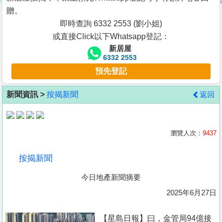
按
贈。
揭
即時查詢 6332 2553 (劉小姐)
或直接Click以下Whatsapp登記：
地
新居屋
產
6332 2553
博
預先登記
客
新聞資訊 >
按揭新聞
返回
地
產
新
瀏覽人次：
9437
聞
按揭新聞
數
今日地產新聞摘要
據
公
2025年6月27日
佈
【星島日報】曰，金管局94億接