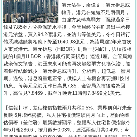
置
港元沽盤，余偉文：港元拆息或
業
轉升。港元在短短不足兩個月，
由強方急轉為弱方，而經過多日
手
觸及7.85弱方兌換保證水平後，金管局終於在昨晨出手承接
冊
港元沽盤，買入94.2億港元，並沽出等值美元，令今日銀行
體系總結餘將相應下降至1640.98億元，為該局逾2年來首次
關
入市買港元。港元拆息（HIBOR）則進一步抽升，與樓按相
於
關的1個月HIBOR（香港銀行同業拆息）逼近1厘。金管局總
我
裁余偉文預告，港匯未來可能會再次觸發弱方兌換保證，隨
們
着銀行結餘減少，港元拆息或再升。分析料，超低息「蜜月
期」過後，港息將重返正常，供樓人士有機會再要捱H按封
頂息。每美元兌港元昨日高見7.85，金管局入市後略為回
升，高位見7.8469，截至昨晚近11時報7.8499兌1美元。
【信報】稱，差估樓價指數兩月共漲0.5%。業界稱利好未全
反映 6月增幅勢擴。私人住宅樓價連續兩月向上，差餉物業
估價署（差估署）最新數據顯示，整體私人住宅售價指數今
年5月報286.6，按月微升0.03%，連漲兩個月共0.49%；今