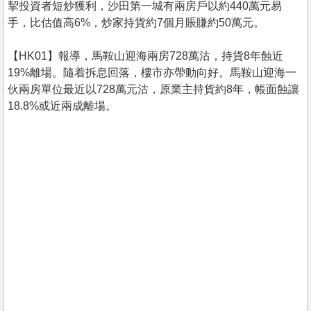
挈投資者短炒獲利，沙田第一城有兩房戶以約440萬元易
手，比估值高6%，炒家持貨約7個月賬賺約50萬元。
【HK01】報導，馬鞍山迎海兩房728萬沽，持貨8年蝕近
19%離場。隨着拆息回落，樓市亦帶動向好。馬鞍山迎海一
伙兩房單位最近以728萬元沽，原業主持貨約8年，帳面蝕讓
18.8%或近兩成離場。