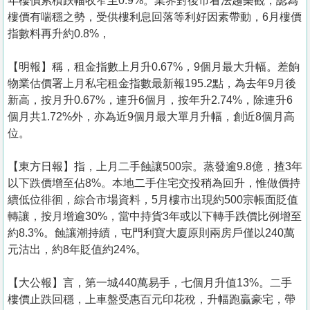
年樓價累積跌幅收窄至0.9%。業界對後市看法趨樂觀，認為
樓價有喘穩之勢，受供樓利息回落等利好因素帶動，6月樓價
指數料再升約0.8%，
【明報】稱，租金指數上月升0.67%，9個月最大升幅。差餉
物業估價署上月私宅租金指數最新報195.2點，為去年9月後
新高，按月升0.67%，連升6個月，按年升2.74%，除連升6
個月共1.72%外，亦為近9個月最大單月升幅，創近8個月高
位。
【東方日報】指，上月二手蝕讓500宗。蒸發逾9.8億，揸3年
以下跌價增至佔8%。本地二手住宅交投稍為回升，惟做價持
續低位徘徊，綜合市場資料，5月樓市出現約500宗帳面貶值
轉讓，按月增逾30%，當中持貨3年或以下轉手跌價比例增至
約8.3%。蝕讓潮持續，屯門利寶大廈原則兩房戶僅以240萬
元沽出，約8年貶值約24%。
【大公報】言，第一城440萬易手，七個月升值13%。二手
樓價止跌回穩，上車盤受惠百元印花稅，升幅跑贏豪宅，帶