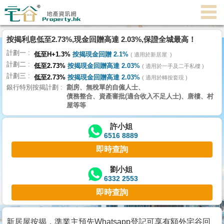
代
理
按揭利息低至2.73%,現金回贈高達 2.03%,保證全城最高！
主
計劃一
頁
低至H+1.3%
按揭現金回贈 2.1%
適用於新居屋
計劃二
低至2.73%
按揭現金回贈高達 2.03%
適用於一手及二手私樓
計劃三
搵
低至2.73%
按揭現金回贈高達 2.03%
適用於轉按套現
銀行特別按揭計劃
劏房、無稅單的自僱人士、
樓/
債務整合、資產審批(適合收入不足人士)、唐樓、村
成
屋等等
交
許小姐
6516 8889
業
即時查詢
主
放
劉小姐
6332 2553
盤
即時查詢
宅
谷
新居屋按揭，準業主預先Whatsapp登記可享有額外宅谷回