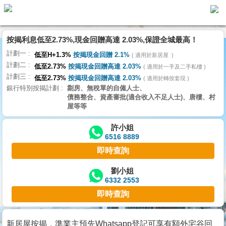
按揭利息低至2.73%,現金回贈高達 2.03%,保證全城最高！
主
計劃一
頁
低至H+1.3%
按揭現金回贈 2.1%
適用於新居屋
代
計劃二
理
低至2.73%
按揭現金回贈高達 2.03%
適用於一手及二手私樓
計劃三
搵
低至2.73%
按揭現金回贈高達 2.03%
適用於轉按套現
銀行特別按揭計劃
劏房、無稅單的自僱人士、
樓/
債務整合、資產審批(適合收入不足人士)、唐樓、村
成
屋等等
交
許小姐
6516 8889
業
即時查詢
主
放
劉小姐
6332 2553
盤
即時查詢
宅
谷
新居屋按揭，準業主預先Whatsapp登記可享有額外宅谷回