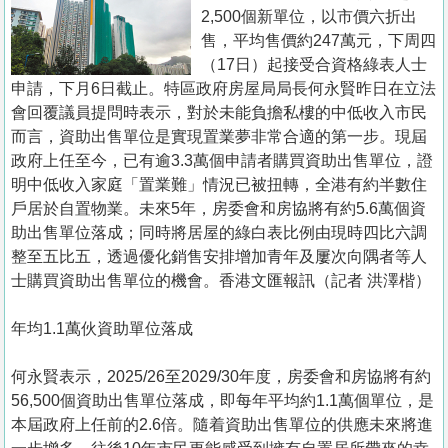
置
2,500個新單位，以市價六折出
業
售，平均售價約247萬元，下周四
（17日）起接受合資格綠表人士
手
申請，下月6日截止。特區政府房屋局局長何永賢昨日在立法
冊
會回覆議員提問時表示，對於未能負擔私樓的中低收入市民
而言，資助出售單位是實現置業夢非常合適的第一步。現屆
關
政府上任至今，已有逾3.3萬個申請者購買資助出售單位，證
於
明中低收入家庭「置業難」情況已被扭轉，全港有約半數住
我
戶居於自置物業。未來5年，房委會和房協將有約5.6萬個資
們
助出售單位落成；同時將居屋的綠白表比例由現時四比六調
整至五比五，透過優化銷售安排增加青年及屢次向隅者等人
士購買資助出售單位的機會。香港文匯報訊（記者 洪澤楷）
年均1.1萬伙資助單位落成
何永賢表示，2025/26至2029/30年度，房委會和房協將有約
56,500個資助出售單位落成，即每年平均約1.1萬個單位，是
本屆政府上任前的2.6倍。隨着資助出售單位的供應未來將進