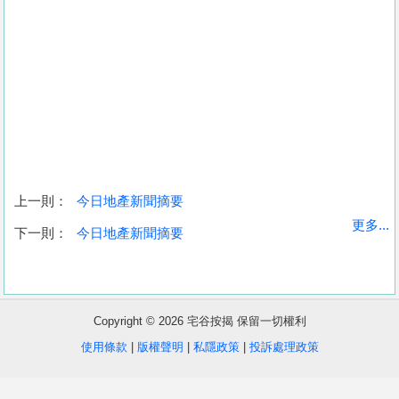
上一則：
今日地產新聞摘要
收
更多...
下一則：
今日地產新聞摘要
藏
樓
盤
Copyright © 2026 宅谷按揭 保留一切權利
繁
简
ENG
使用條款
|
版權聲明
|
私隱政策
|
投訴處理政策
體
体