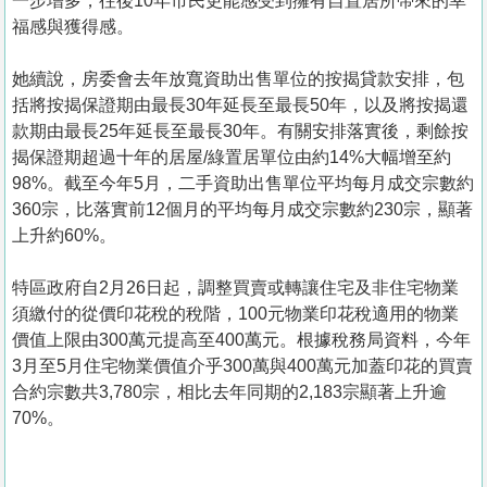
一步增多，往後10年市民更能感受到擁有自置居所帶來的幸
福感與獲得感。
她續說，房委會去年放寬資助出售單位的按揭貸款安排，包
括將按揭保證期由最長30年延長至最長50年，以及將按揭還
款期由最長25年延長至最長30年。有關安排落實後，剩餘按
揭保證期超過十年的居屋/綠置居單位由約14%大幅增至約
98%。截至今年5月，二手資助出售單位平均每月成交宗數約
360宗，比落實前12個月的平均每月成交宗數約230宗，顯著
上升約60%。
特區政府自2月26日起，調整買賣或轉讓住宅及非住宅物業
須繳付的從價印花稅的稅階，100元物業印花稅適用的物業
價值上限由300萬元提高至400萬元。根據稅務局資料，今年
3月至5月住宅物業價值介乎300萬與400萬元加蓋印花的買賣
合約宗數共3,780宗，相比去年同期的2,183宗顯著上升逾
70%。