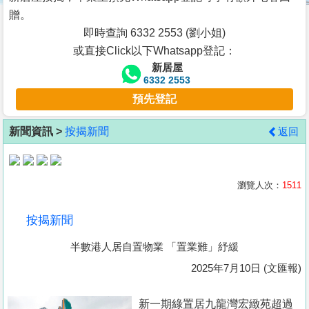
按
贈。
揭
即時查詢 6332 2553 (劉小姐)
或直接Click以下Whatsapp登記：
地
新居屋
產
6332 2553
博
預先登記
客
新聞資訊 >
按揭新聞
返回
地
產
新
瀏覽人次：
1511
聞
按揭新聞
數
半數港人居自置物業 「置業難」紓緩
據
公
2025年7月10日 (文匯報)
佈
新一期綠置居九龍灣宏緻苑超過