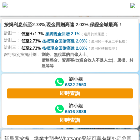
按揭利息低至2.73%,現金回贈高達 2.03%,保證全城最高！
主
計劃一
頁
低至H+1.3%
按揭現金回贈 2.1%
適用於新居屋
代
計劃二
理
低至2.73%
按揭現金回贈高達 2.03%
適用於一手及二手私樓
計劃三
搵
低至2.73%
按揭現金回贈高達 2.03%
適用於轉按套現
銀行特別按揭計劃
劏房、無稅單的自僱人士、
樓/
債務整合、資產審批(適合收入不足人士)、唐樓、村
成
屋等等
交
劉小姐
6332 2553
業
即時查詢
主
放
許小姐
6516 8889
盤
即時查詢
宅
谷
新居屋按揭，準業主預先Whatsapp登記可享有額外宅谷回