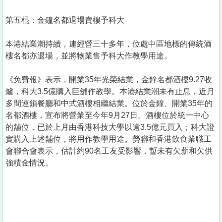
第五棍：金鐘名都退場賣樓予科大
本港結業潮持續，連經營三十多年，位處中區地標的傳統酒
樓名都亦退場，並將物業售予科大作教學用途。
《免費報》表示，開業35年光榮結業，金鐘名都酒樓9.27收
爐，科大3.5億購入巨舖作教學。本港結業潮未有止息，近月
多間連鎖餐廳和中式酒樓相繼結業。位於金鐘、開業35年的
名都酒樓，宣布將營業至今年9月27日。酒樓位於統一中心
的舖位，已於上月由香港科技大學以逾3.5億元買入；科大證
實購入上述舖位，將用作教學用途。勞聯和香港飲食業職工
會聯合會表示，估計約90名工友受影響，暫未有欠薪和欠供
強積金情況。