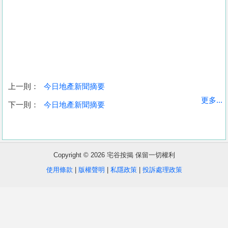
上一則：
今日地產新聞摘要
收
更多...
下一則：
今日地產新聞摘要
藏
樓
盤
Copyright © 2026 宅谷按揭 保留一切權利
繁
简
ENG
使用條款
|
版權聲明
|
私隱政策
|
投訴處理政策
體
体