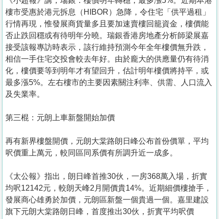
《小超報》講，瑞銀：樓價明年轉穩，最多漲5%。近期本港
樓市受惠於港元拆息（HIBOR）急降，令住宅「供平過租」
行情再現，惟發展商貨量多且要加速賣樓回籠資金，樓價能
否止跌回穩或有待明年分曉。瑞銀香港房地產分析師梁展嘉
接受該報專訪時表示，該行維持預測今年全年樓價無升跌，
相信一手住宅交投會較去年好。由於龐大的供應量仍有待消
化，樓價要等到明年才有望回升，估計明年樓價將持平，或
最多漲5%。左右樓市的主要因素關注利率、供需、人口流入
及失業率。
第三棍：元朗上車新盤開始加價
再有新界樓盤開價，元朗大棠路朗日峰公布首份價單，平均
呎價重上萬元，較同區同系價有所調升近一成多。
《太公報》指出，朗日峰首推30伙，一房368萬入場，折實
均呎12142元，較朗天峰2月開價貴14%。近期細價樓搶手，
發展商心雄勇於加價，元朗區新盤一個貴過一個。嘉里建設
旗下元朗大棠路朗日峰，首度推出30伙，折實平均呎價