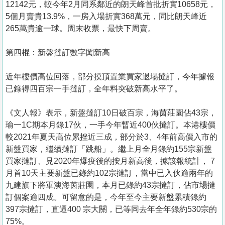
12142元，較今年2月同系鄰近的朗天峰首批折實10658元，
5個月賣貴13.9%，一房入場折實368萬元，同比朗天峰近
265萬貴逾一球。周末收票，最快下周賣。
第四棍：新盤撻訂數字闖新高
近年樓價高位回落，部分摸頂置業買家退場撻訂，今年據報
已錄得四百宗一手撻訂，全年料突破新高水平了。
《文人報》表示，新盤撻訂10日破百宗，海茵莊園佔43宗，
瑜一1C期本月錄17伙，一手今年暫近400伙撻訂。本港樓價
較2021年夏天高位累挫近三成，部分於3、4年前高價入市的
新盤買家，繼續撻訂「跳船」。繼上月全月錄約155宗新盤
買家撻訂、見2020年爆疫後的按月新高後，據該報統計， 7
月首10天主要新盤已錄約102宗撻訂，當中已入伙逾兩年的
九建旗下將軍澳海茵莊園，本月已錄約43宗撻訂，佔市場撻
訂個案逾四成。可留意的是，今年至今主要新盤累積錄約
397宗撻訂，直逼400 宗大關，已等同去年全年錄約530宗的
75%。