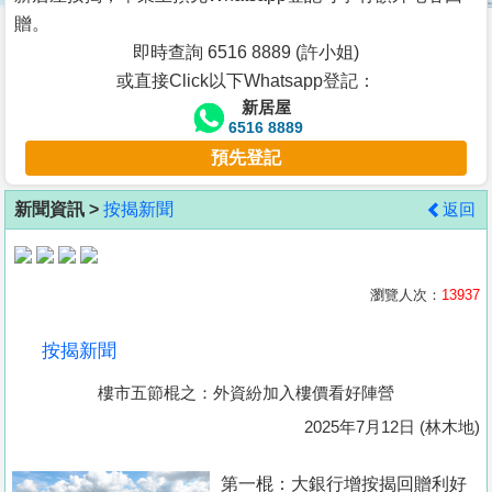
按
贈。
揭
即時查詢 6516 8889 (許小姐)
或直接Click以下Whatsapp登記：
地
新居屋
產
6516 8889
博
預先登記
客
新聞資訊 >
按揭新聞
返回
地
產
新
瀏覽人次：
13937
聞
按揭新聞
數
樓市五節棍之：外資紛加入樓價看好陣營
據
公
2025年7月12日 (林木地)
佈
第一棍：大銀行增按揭回贈利好