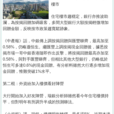
置
樓市
業
住宅樓市趨穩定，銀行亦推波助
手
瀾，為按揭回贈加碼吸客，多間大型銀行大額按揭輕微增加
冊
回贈金額，反映按市政策趨寬鬆跡象。
關
《中產報》話，中銀傳上調按揭回贈與匯豐睇齊，最高加至
於
0.58%，仍略遜恒生。繼匯豐上調按揭現金回贈後，據悉按
我
揭市場一哥中銀香港隨即作出反擊，將按揭回贈最高亦加至
們
0.58%，與對手匯豐睇齊，但相比其他大型銀行，仍略低於
恒生可多達0.6%的現金回贈。有分析料雖然大行逐步增加現
金回贈，惟難突破1%水平。
第二棍：外資紛加入樓價看好陣營
大行開始加入好友陣營，瑞銀分析師雖然看今年住宅樓價持
平，但對明年有所調升半成的預測睇法。