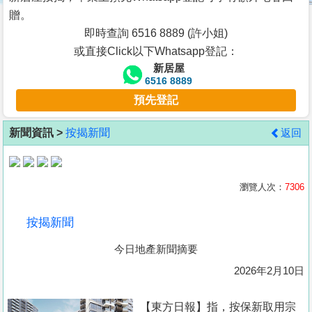
按
贈。
揭
即時查詢 6516 8889 (許小姐)
或直接Click以下Whatsapp登記：
地
新居屋
產
6516 8889
博
預先登記
客
新聞資訊 >
按揭新聞
返回
地
產
新
瀏覽人次：
7306
聞
按揭新聞
數
今日地產新聞摘要
據
公
2026年2月10日
佈
【東方日報】指，按保新取用宗