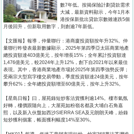
置
數7年低。按揭保險計劃貸款需求
業
大減，最新資料顯示，今年1月本
港按保新批出貸款宗數雖連跌5個
手
月後回升，但新取用數字，則創逾7年新低。
冊
【文匯報】報導，仲量聯行：港商廈投資額按年升32%。仲
關
量聯行昨發表最新數據顯示，2025年第四季亞太區商業地產
於
總投資額達403億美元，按年增長15%；全年累計投資額達
我
1,476億美元，較2024年上升12%，創下自2021年以來最佳
們
表現。其中，香港商業地產市場於2025年第四季強勢反彈；
受兩宗大型寫字樓交易帶動，季度投資額達24億美元，按年
攀升62%；全年總投資額增至60億美元，按年上升32%。
【星島日報】曰，屋苑錄短炒客沽貨獲利逾14%。樓市氣氛
好轉，樓價跟隨向上，大屋苑如粉嶺名都及大埔白石角嘉
熙，以及新入伙盤如西沙SIERRA SEA及元朗朗天峰，紛錄
短炒獲利個案，帳面獲利幅度14%至30%。