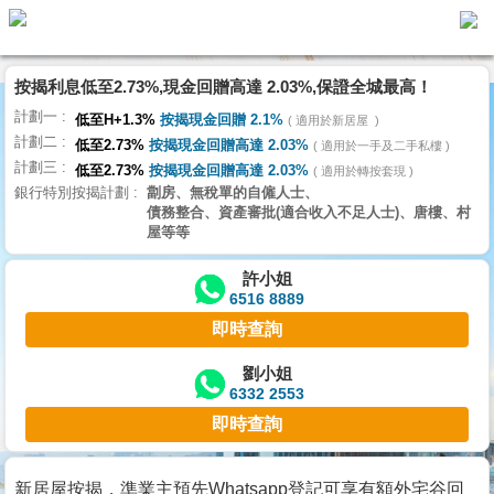
按揭利息低至2.73%,現金回贈高達 2.03%,保證全城最高！
主
計劃一
頁
低至H+1.3%
按揭現金回贈 2.1%
適用於新居屋
代
計劃二
理
低至2.73%
按揭現金回贈高達 2.03%
適用於一手及二手私樓
計劃三
搵
低至2.73%
按揭現金回贈高達 2.03%
適用於轉按套現
銀行特別按揭計劃
劏房、無稅單的自僱人士、
樓/
債務整合、資產審批(適合收入不足人士)、唐樓、村
成
屋等等
交
許小姐
6516 8889
業
即時查詢
主
放
劉小姐
6332 2553
盤
即時查詢
宅
谷
新居屋按揭，準業主預先Whatsapp登記可享有額外宅谷回