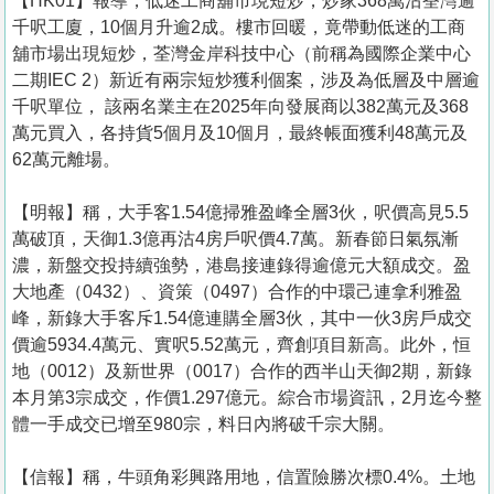
【HK01】報導，低迷工商舖市現短炒，炒家368萬沽荃灣逾
千呎工廈，10個月升逾2成。樓市回暖，竟帶動低迷的工商
舖市場出現短炒，荃灣金岸科技中心（前稱為國際企業中心
二期IEC 2）新近有兩宗短炒獲利個案，涉及為低層及中層逾
千呎單位， 該兩名業主在2025年向發展商以382萬元及368
萬元買入，各持貨5個月及10個月，最終帳面獲利48萬元及
62萬元離場。
【明報】稱，大手客1.54億掃雅盈峰全層3伙，呎價高見5.5
萬破頂，天御1.3億再沽4房戶呎價4.7萬。新春節日氣氛漸
濃，新盤交投持續強勢，港島接連錄得逾億元大額成交。盈
大地產（0432）、資策（0497）合作的中環己連拿利雅盈
峰，新錄大手客斥1.54億連購全層3伙，其中一伙3房戶成交
價逾5934.4萬元、實呎5.52萬元，齊創項目新高。此外，恒
地（0012）及新世界（0017）合作的西半山天御2期，新錄
本月第3宗成交，作價1.297億元。綜合市場資訊，2月迄今整
體一手成交已增至980宗，料日內將破千宗大關。
【信報】稱，牛頭角彩興路用地，信置險勝次標0.4%。土地