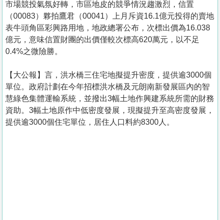
市場競投氣氛好轉，市區地皮的競爭情況趨激烈，信置
（00083）夥拍鷹君（00041）上月斥資16.1億元投得的賣地
表牛頭角區彩興路用地，地政總署公布，次標出價為16.038
億元，意味信置財團的出價僅較次標高620萬元，以不足
0.4%之微險勝。
【大公報】言，洪水橋三住宅地擬提升密度，提供逾3000個
單位。政府計劃在今年招標洪水橋及元朗南新發展區內的智
慧綠色集體運輸系統，並撥出3幅土地作興建系統所需的財務
資助。3幅土地原作中低密度發展，現擬提升至高密度發展，
提供逾3000個住宅單位，居住人口料約8300人。