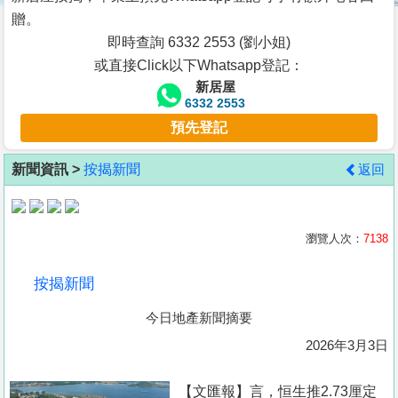
按
贈。
揭
即時查詢 6332 2553 (劉小姐)
或直接Click以下Whatsapp登記：
地
新居屋
產
6332 2553
博
預先登記
客
新聞資訊 >
按揭新聞
返回
地
產
新
瀏覽人次：
7138
聞
按揭新聞
數
今日地產新聞摘要
據
公
2026年3月3日
佈
【文匯報】言，恒生推2.73厘定