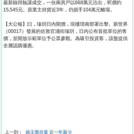
最新錄得蝕讓成交，一伙兩房戶以668萬元沽出，呎價約
15,545元。原業主持貨近3年，仍損手104萬元離場。
【大公報】曰，瑧玥日內開價，現樓璟南部署出擊。新世界
（00017）發展的佐敦官涌街瑧玥，日內公布首批單位的售
價，並開放示範單位予公眾參觀。為吸引投資客，該盤提供
全層認購優惠。
上一則：
銀主盤存量 近一年最少