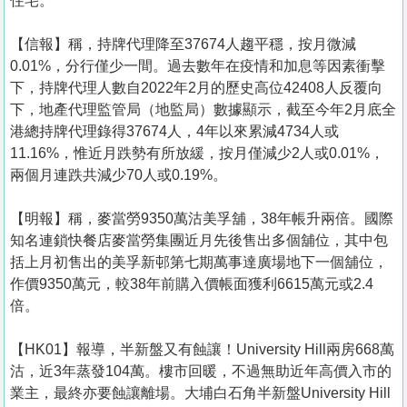
住宅。
【信報】稱，持牌代理降至37674人趨平穩，按月微減
0.01%，分行僅少一間。過去數年在疫情和加息等因素衝擊
下，持牌代理人數自2022年2月的歷史高位42408人反覆向
下，地產代理監管局（地監局）數據顯示，截至今年2月底全
港總持牌代理錄得37674人，4年以來累減4734人或
11.16%，惟近月跌勢有所放緩，按月僅減少2人或0.01%，
兩個月連跌共減少70人或0.19%。
【明報】稱，麥當勞9350萬沽美孚舖，38年帳升兩倍。國際
知名連鎖快餐店麥當勞集團近月先後售出多個舖位，其中包
括上月初售出的美孚新邨第七期萬事達廣場地下一個舖位，
作價9350萬元，較38年前購入價帳面獲利6615萬元或2.4
倍。
【HK01】報導，半新盤又有蝕讓！University Hill兩房668萬
沽，近3年蒸發104萬。樓市回暖，不過無助近年高價入市的
業主，最終亦要蝕讓離場。大埔白石角半新盤University Hill