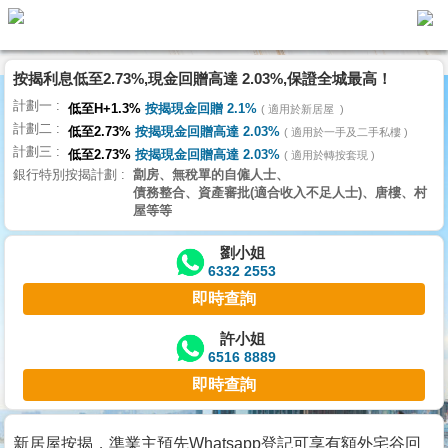
代
理
按揭利息低至2.73%,現金回贈高達 2.03%,保證全城最高！
主
計劃一
頁
低至H+1.3%
按揭現金回贈 2.1%
適用於新居屋
計劃二
低至2.73%
按揭現金回贈高達 2.03%
適用於一手及二手私樓
計劃三
搵
低至2.73%
按揭現金回贈高達 2.03%
適用於轉按套現
銀行特別按揭計劃
劏房、無稅單的自僱人士、
樓/
債務整合、資產審批(適合收入不足人士)、唐樓、村
成
屋等等
交
劉小姐
6332 2553
業
即時查詢
主
放
許小姐
6516 8889
盤
即時查詢
宅
谷
新居屋按揭，準業主預先Whatsapp登記可享有額外宅谷回