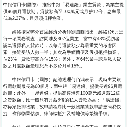
置
中銀信用卡(國際)，推出中銀「易達錢」業主貸款，為業主提
業
供96個月還款期，貸款額高至100萬元或月薪12倍，息率最
低為2.37%，且毋須抵押物業。
手
冊
經絡按揭轉介首席經濟分析師劉圓圓指出，經絡於6月進
行一項問卷調查，訪問涉及307位業主，當中有43%受訪者
關
認為選擇私人貸款時，以每月還款額少為最重要的考慮因
於
素，接近受訪人數一半；其次為手續簡便及毋須抵押物業，
我
佔23%；貸款額高亦佔15%；另外，有64%業主認為私人貸
們
款之月還款額最理想為不多於月薪15%。
中銀信用卡（國際）副總經理何佰鴻表示，現時主要銀
行還款期最長為60個月，而中銀「易達錢」提供長達96月還
款期；此外，「易達錢」提供高達港幣100萬元或月薪12倍
之貸款額，比一般只有月薪8倍的私人貸款為高；「易達錢」
亦毋須抵押物業，故申請程序比一般物業貸款申請更簡易快
捷，省卻物業估價、律師樓抵押及補地價等繁複手續。