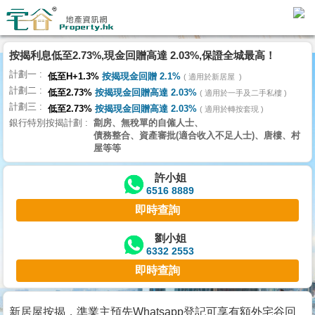
按揭利息低至2.73%,現金回贈高達 2.03%,保證全城最高！
主
計劃一
頁
低至H+1.3%
按揭現金回贈 2.1%
適用於新居屋
代
計劃二
低至2.73%
按揭現金回贈高達 2.03%
理
適用於一手及二手私樓
計劃三
搵
低至2.73%
按揭現金回贈高達 2.03%
適用於轉按套現
銀行特別按揭計劃
劏房、無稅單的自僱人士、
樓/
債務整合、資產審批(適合收入不足人士)、唐樓、村
成
屋等等
交
許小姐
6516 8889
業
即時查詢
主
放
劉小姐
6332 2553
盤
即時查詢
宅
谷
新居屋按揭，準業主預先Whatsapp登記可享有額外宅谷回