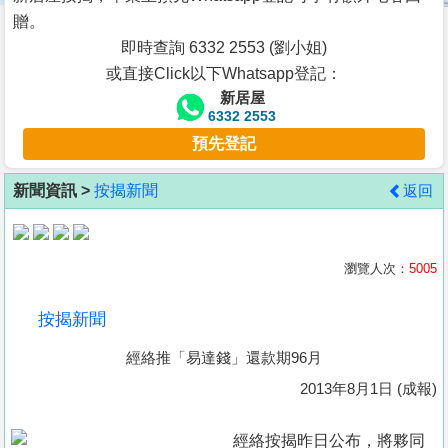
按
贈。
揭
即時查詢 6332 2553 (劉小姐)
或直接Click以下Whatsapp登記：
地
新居屋
產
6332 2553
博
預先登記
客
新聞資訊 >
按揭新聞
返回
地
產
新
瀏覽人次：
5005
聞
按揭新聞
數
經絡推「易達錢」還款期96月
據
公
2013年8月1日 (成報)
佈
經絡按揭昨日公布，將夥同