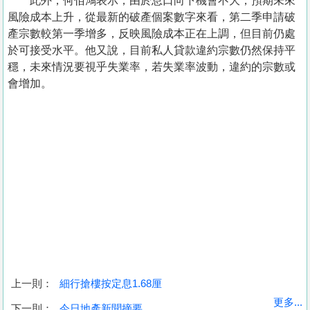
此外，何佰鴻表示，由於息口向下機會不大，預期未來
風險成本上升，從最新的破產個案數字來看，第二季申請破
產宗數較第一季增多，反映風險成本正在上調，但目前仍處
於可接受水平。他又說，目前私人貸款違約宗數仍然保持平
穩，未來情況要視乎失業率，若失業率波動，違約的宗數或
會增加。
上一則：
細行搶樓按定息1.68厘
收
更多...
下一則：
今日地產新聞摘要