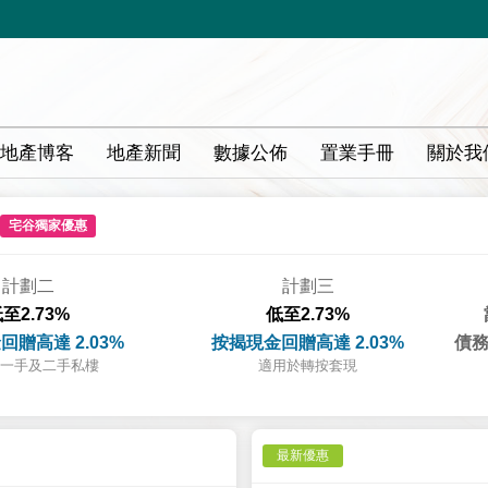
地產博客
地產新聞
數據公佈
置業手冊
關於我
宅谷獨家優惠
計劃二
計劃三
至2.73%
低至2.73%
回贈高達 2.03%
按揭現金回贈高達 2.03%
債務
一手及二手私樓
適用於轉按套現
最新優惠