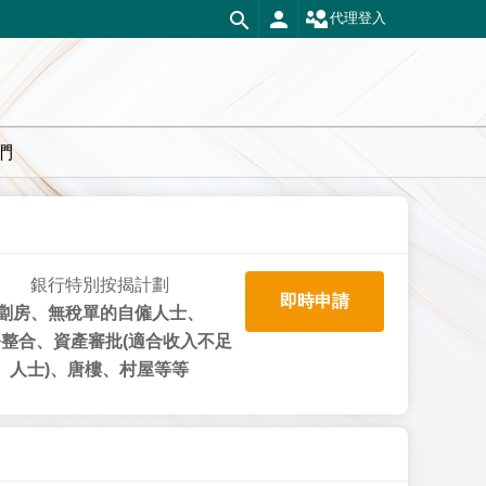
代理登入
們
銀行特別按揭計劃
即時申請
劏房、無稅單的自僱人士、
整合、資產審批(適合收入不足
人士)、唐樓、村屋等等