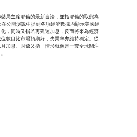
聯儲局主席耶倫的最新言論，並指耶倫的取態為
天在公開演說中提到各項經濟數據均顯示美國經
常化，同時又指若再延遲加息，反而將來為經濟
職位數目比市場預期好，失業率亦維持穩定。從
二月加息。財爺又指「情形就像是一套全球關注
」。