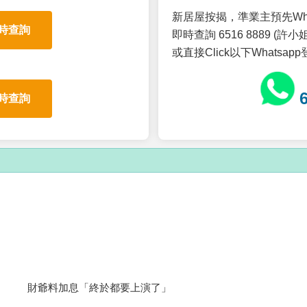
新居屋按揭，準業主預先Wh
時查詢
即時查詢 6516 8889 (許小姐
或直接Click以下Whatsap
時查詢
財爺料加息「終於都要上演了」