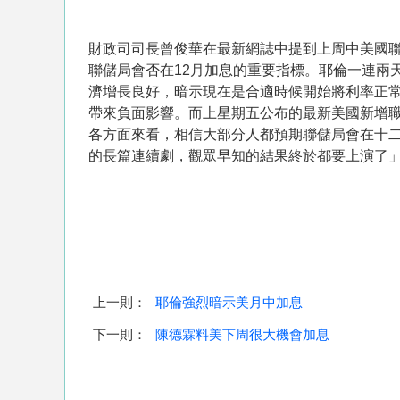
財政司司長曾俊華在最新網誌中提到上周中美國
聯儲局會否在12月加息的重要指標。耶倫一連兩
濟增長良好，暗示現在是合適時候開始將利率正
帶來負面影響。而上星期五公布的最新美國新增
各方面來看，相信大部分人都預期聯儲局會在十
的長篇連續劇，觀眾早知的結果終於都要上演了
上一則：
耶倫強烈暗示美月中加息
下一則：
陳德霖料美下周很大機會加息