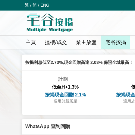
繁
/
简
/
ENG
主頁
搵樓/成交
業主放盤
宅谷按揭
按揭利息低至2.73%,現金回贈高達 2.03%,保證全城最高！
計劃一
低至H+1.3%
低
按揭現金回贈 2.1%
按揭現金
適用於新居屋
適用於
WhatsApp 查詢回贈