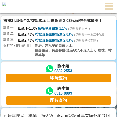
代
理
按揭利息低至2.73%,現金回贈高達 2.03%,保證全城最高！
主
計劃一
頁
低至H+1.3%
按揭現金回贈 2.1%
適用於新居屋
計劃二
低至2.73%
按揭現金回贈高達 2.03%
適用於一手及二手私樓
計劃三
搵
低至2.73%
按揭現金回贈高達 2.03%
適用於轉按套現
銀行特別按揭計劃
劏房、無稅單的自僱人士、
樓/
債務整合、資產審批(適合收入不足人士)、唐樓、村
成
屋等等
交
劉小姐
6332 2553
業
即時查詢
主
放
許小姐
6516 8889
盤
即時查詢
宅
谷
新居屋按揭，準業主預先Whatsapp登記可享有額外宅谷回