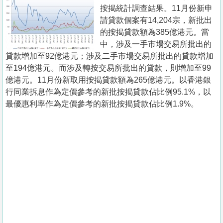
置
按揭統計調查結果。11月份新申
業
請貸款個案有14,204宗，新批出
的按揭貸款額為385億港元。當
手
中，涉及一手市場交易所批出的
冊
貸款增加至92億港元；涉及二手市場交易所批出的貸款增加
至194億港元。而涉及轉按交易所批出的貸款，則增加至99
關
億港元。11月份新取用按揭貸款額為265億港元。以香港銀
於
行同業拆息作為定價參考的新批按揭貸款佔比例95.1%，以
我
最優惠利率作為定價參考的新批按揭貸款佔比例1.9%。
們