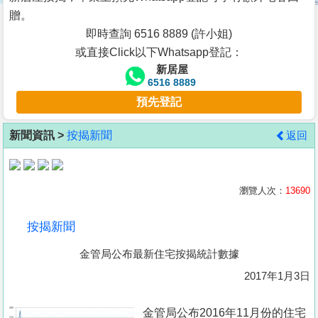
按
贈。
揭
即時查詢 6516 8889 (許小姐)
或直接Click以下Whatsapp登記：
地
新居屋
產
6516 8889
博
預先登記
客
新聞資訊 >
按揭新聞
返回
地
產
新
瀏覽人次：
13690
聞
按揭新聞
數
金管局公布最新住宅按揭統計數據
據
公
2017年1月3日
佈
金管局公布2016年11月份的住宅