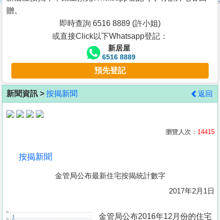
按
贈。
揭
即時查詢 6516 8889 (許小姐)
或直接Click以下Whatsapp登記：
地
新居屋
產
6516 8889
博
預先登記
客
新聞資訊 >
按揭新聞
返回
地
產
新
瀏覽人次：
14415
聞
按揭新聞
數
金管局公布最新住宅按揭統計數字
據
公
2017年2月1日
佈
金管局公布2016年12月份的住宅