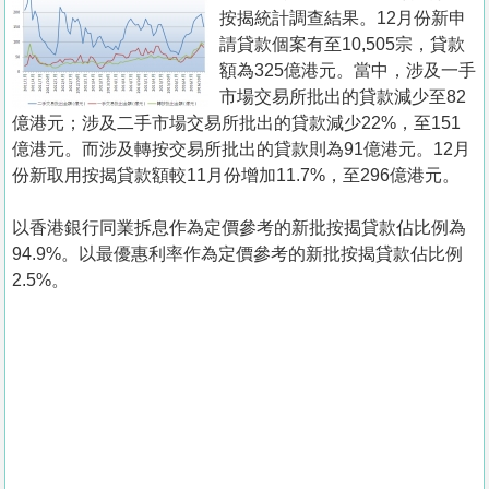
置
按揭統計調查結果。12月份新申
業
請貸款個案有至10,505宗，貸款
額為325億港元。當中，涉及一手
手
市場交易所批出的貸款減少至82
冊
億港元；涉及二手市場交易所批出的貸款減少22%，至151
億港元。而涉及轉按交易所批出的貸款則為91億港元。12月
關
份新取用按揭貸款額較11月份增加11.7%，至296億港元。
於
我
以香港銀行同業拆息作為定價參考的新批按揭貸款佔比例為
們
94.9%。以最優惠利率作為定價參考的新批按揭貸款佔比例
2.5%。