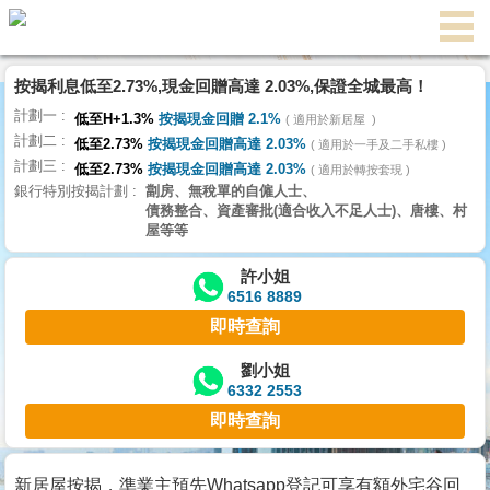
按揭利息低至2.73%,現金回贈高達 2.03%,保證全城最高！
主
計劃一
頁
低至H+1.3%
按揭現金回贈 2.1%
適用於新居屋
代
計劃二
理
低至2.73%
按揭現金回贈高達 2.03%
適用於一手及二手私樓
計劃三
搵
低至2.73%
按揭現金回贈高達 2.03%
適用於轉按套現
銀行特別按揭計劃
劏房、無稅單的自僱人士、
樓/
債務整合、資產審批(適合收入不足人士)、唐樓、村
成
屋等等
交
許小姐
6516 8889
業
即時查詢
主
放
劉小姐
6332 2553
盤
即時查詢
宅
谷
新居屋按揭，準業主預先Whatsapp登記可享有額外宅谷回