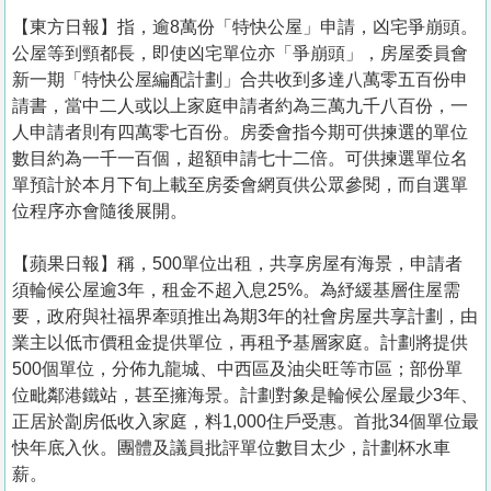
【東方日報】指，逾8萬份「特快公屋」申請，凶宅爭崩頭。
公屋等到頸都長，即使凶宅單位亦「爭崩頭」，房屋委員會
新一期「特快公屋編配計劃」合共收到多達八萬零五百份申
請書，當中二人或以上家庭申請者約為三萬九千八百份，一
人申請者則有四萬零七百份。房委會指今期可供揀選的單位
數目約為一千一百個，超額申請七十二倍。可供揀選單位名
單預計於本月下旬上載至房委會網頁供公眾參閱，而自選單
位程序亦會隨後展開。
【蘋果日報】稱，500單位出租，共享房屋有海景，申請者
須輪候公屋逾3年，租金不超入息25%。為紓緩基層住屋需
要，政府與社福界牽頭推出為期3年的社會房屋共享計劃，由
業主以低市價租金提供單位，再租予基層家庭。計劃將提供
500個單位，分佈九龍城、中西區及油尖旺等市區；部份單
位毗鄰港鐵站，甚至擁海景。計劃對象是輪候公屋最少3年、
正居於劏房低收入家庭，料1,000住戶受惠。首批34個單位最
快年底入伙。團體及議員批評單位數目太少，計劃杯水車
薪。