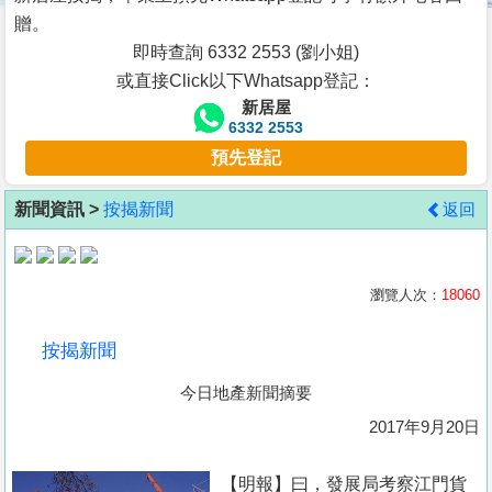
按
贈。
揭
即時查詢 6332 2553 (劉小姐)
或直接Click以下Whatsapp登記：
地
新居屋
產
6332 2553
博
預先登記
客
新聞資訊 >
按揭新聞
返回
地
產
新
瀏覽人次：
18060
聞
按揭新聞
數
今日地產新聞摘要
據
公
2017年9月20日
佈
【明報】曰，發展局考察江門貨