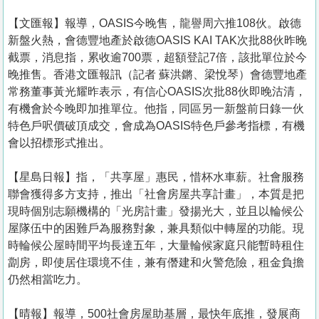
【文匯報】報導，OASIS今晚售，龍譽周六推108伙。啟德
新盤火熱，會德豐地產於啟德OASIS KAI TAK次批88伙昨晚
截票，消息指，累收逾700票，超額登記7倍，該批單位於今
晚推售。香港文匯報訊（記者 蘇洪鏘、梁悅琴）會德豐地產
常務董事黃光耀昨表示，有信心OASIS次批88伙即晚沽清，
有機會於今晚即加推單位。他指，同區另一新盤前日錄一伙
特色戶呎價破頂成交，會成為OASIS特色戶參考指標，有機
會以招標形式推出。
【星島日報】指，「共享屋」惠民，惜杯水車薪。社會服務
聯會獲得多方支持，推出「社會房屋共享計畫」，本質是把
現時個別志願機構的「光房計畫」發揚光大，並且以輪候公
屋隊伍中的困難戶為服務對象，兼具類似中轉屋的功能。現
時輪候公屋時間平均長達五年，大量輪候家庭只能暫時租住
劏房，即使居住環境不佳，兼有僭建和火警危險，租金負擔
仍然相當吃力。
【晴報】報導，500社會房屋助基層，最快年底推，發展商