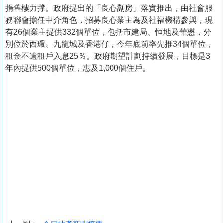
捐舊樓力撑。政府提出的「良心劏房」落實推出，由社會服
務聯會擔任中介角色，招募良心業主為及社福機構參與，現
有26個業主提供332個單位，包括市建局、恒地及華懋，分
別位於西環、九龍城及香港仔，今年底前率先推34個單位，
租金不逾租戶入息25％。政府期望計劃持續發展，目標是3
年內提供500個單位，惠及1,000個住戶。