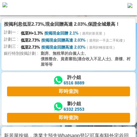
按揭利息低至2.73%,現金回贈高達 2.03%,保證全城最高！
主
計劃一
頁
低至H+1.3%
按揭現金回贈 2.1%
適用於新居屋
代
計劃二
理
低至2.73%
按揭現金回贈高達 2.03%
適用於一手及二手私樓
計劃三
搵
低至2.73%
按揭現金回贈高達 2.03%
適用於轉按套現
銀行特別按揭計劃
劏房、無稅單的自僱人士、
樓/
債務整合、資產審批(適合收入不足人士)、唐樓、村
成
屋等等
交
許小姐
6516 8889
業
即時查詢
主
放
劉小姐
6332 2553
盤
即時查詢
宅
谷
新居屋按揭，準業主預先Whatsapp登記可享有額外宅谷回