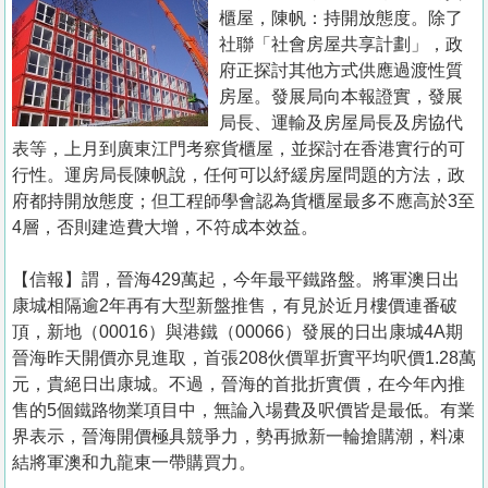
置
櫃屋，陳帆：持開放態度。除了
業
社聯「社會房屋共享計劃」，政
府正探討其他方式供應過渡性質
手
房屋。發展局向本報證實，發展
冊
局長、運輸及房屋局長及房協代
表等，上月到廣東江門考察貨櫃屋，並探討在香港實行的可
關
行性。運房局長陳帆說，任何可以紓緩房屋問題的方法，政
於
府都持開放態度；但工程師學會認為貨櫃屋最多不應高於3至
我
4層，否則建造費大增，不符成本效益。
們
【信報】謂，晉海429萬起，今年最平鐵路盤。將軍澳日出
康城相隔逾2年再有大型新盤推售，有見於近月樓價連番破
頂，新地（00016）與港鐵（00066）發展的日出康城4A期
晉海昨天開價亦見進取，首張208伙價單折實平均呎價1.28萬
元，貴絕日出康城。不過，晉海的首批折實價，在今年內推
售的5個鐵路物業項目中，無論入場費及呎價皆是最低。有業
界表示，晉海開價極具競爭力，勢再掀新一輪搶購潮，料凍
結將軍澳和九龍東一帶購買力。