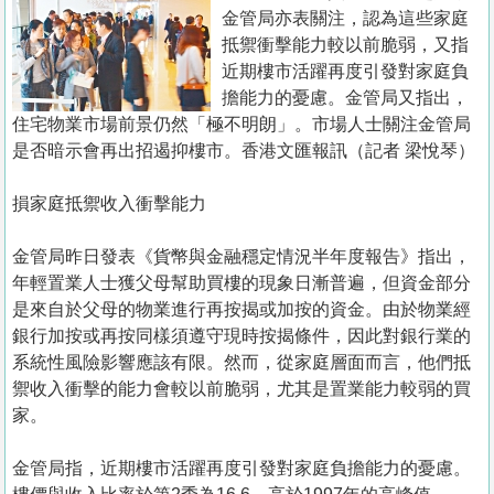
置
金管局亦表關注，認為這些家庭
業
抵禦衝擊能力較以前脆弱，又指
近期樓市活躍再度引發對家庭負
手
擔能力的憂慮。金管局又指出，
冊
住宅物業市場前景仍然「極不明朗」。市場人士關注金管局
是否暗示會再出招遏抑樓市。香港文匯報訊（記者 梁悅琴）
關
於
損家庭抵禦收入衝擊能力
我
們
金管局昨日發表《貨幣與金融穩定情況半年度報告》指出，
年輕置業人士獲父母幫助買樓的現象日漸普遍，但資金部分
是來自於父母的物業進行再按揭或加按的資金。由於物業經
銀行加按或再按同樣須遵守現時按揭條件，因此對銀行業的
系統性風險影響應該有限。然而，從家庭層面而言，他們抵
禦收入衝擊的能力會較以前脆弱，尤其是置業能力較弱的買
家。
金管局指，近期樓市活躍再度引發對家庭負擔能力的憂慮。