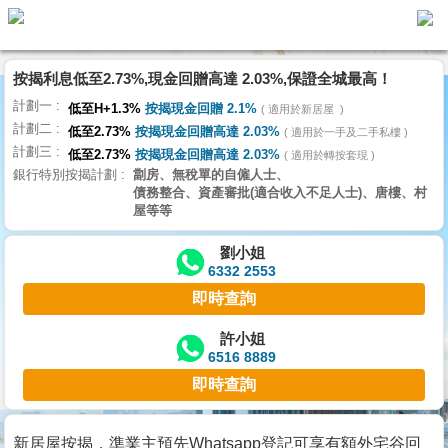
按揭利息低至2.73%,現金回贈高達 2.03%,保證全城最高！
主
計劃一
頁
低至H+1.3%
按揭現金回贈 2.1%
適用於新居屋
代
計劃二
理
低至2.73%
按揭現金回贈高達 2.03%
適用於一手及二手私樓
計劃三
搵
低至2.73%
按揭現金回贈高達 2.03%
適用於轉按套現
銀行特別按揭計劃
劏房、無稅單的自僱人士、
樓/
債務整合、資產審批(適合收入不足人士)、唐樓、村
成
屋等等
交
劉小姐
6332 2553
業
即時查詢
主
放
許小姐
6516 8889
盤
即時查詢
宅
谷
新居屋按揭，準業主預先Whatsapp登記可享有額外宅谷回