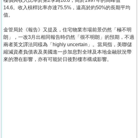
樓價與收入比率於第2季為16.6，高於1997年的高峰值
14.6。收入槓桿比率亦達75.5%，遠高於約50%的長期平均
值。
金管局於《報告》又提及，住宅物業市場前景仍然「極不明
朗」，一改3月出相同報告時仍然「很不明朗」的預期，不過
兩者英文譯法同樣為「highly uncertain」。當局指，美聯儲
縮減資產負債表及美國進一步加息對全球及本地金融狀況帶
來的潛在影響，亦有可能於日後對樓市構成影響。