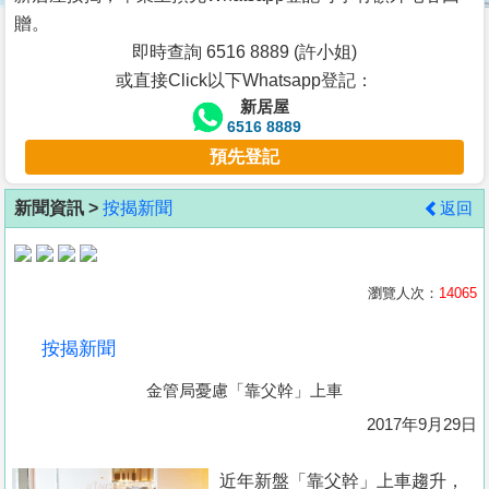
按
贈。
揭
即時查詢 6516 8889 (許小姐)
或直接Click以下Whatsapp登記：
地
新居屋
產
6516 8889
博
預先登記
客
新聞資訊 >
按揭新聞
返回
地
產
新
瀏覽人次：
14065
聞
按揭新聞
數
金管局憂慮「靠父幹」上車
據
公
2017年9月29日
佈
近年新盤「靠父幹」上車趨升，