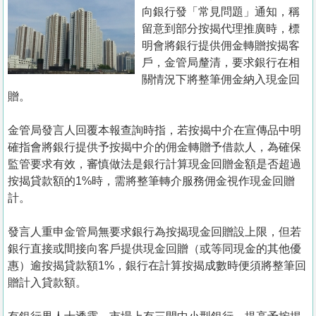
置
向銀行發「常見問題」通知，稱
業
留意到部分按揭代理推廣時，標
明會將銀行提供佣金轉贈按揭客
手
戶，金管局釐清，要求銀行在相
冊
關情況下將整筆佣金納入現金回
贈。
關
於
金管局發言人回覆本報查詢時指，若按揭中介在宣傳品中明
我
確指會將銀行提供予按揭中介的佣金轉贈予借款人，為確保
們
監管要求有效，審慎做法是銀行計算現金回贈金額是否超過
按揭貸款額的1%時，需將整筆轉介服務佣金視作現金回贈
計。
發言人重申金管局無要求銀行為按揭現金回贈設上限，但若
銀行直接或間接向客戶提供現金回贈（或等同現金的其他優
惠）逾按揭貸款額1%，銀行在計算按揭成數時便須將整筆回
贈計入貸款額。