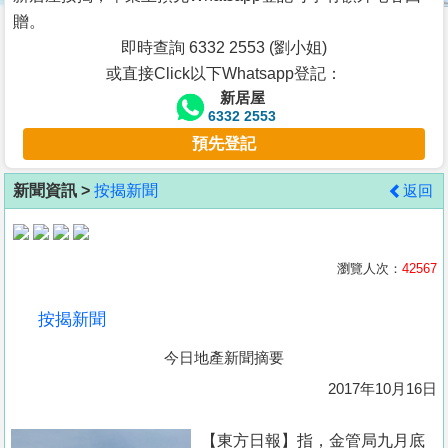
按
贈。
揭
即時查詢 6332 2553 (劉小姐)
或直接Click以下Whatsapp登記：
地
新居屋
產
6332 2553
博
預先登記
客
新聞資訊 >
按揭新聞
返回
地
產
新
瀏覽人次：
42567
聞
按揭新聞
數
今日地產新聞摘要
據
公
2017年10月16日
佈
【東方日報】指，金管局九月底