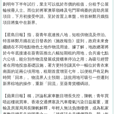
劃明年下半年試行，業主可以低於市價的租值，分租予公屋
輪候冊人士。而位於將軍澳翠嶺峰及屯門翠鳴臺的資助房屋
項目，下月初接受申請。至於首置上車盤，特首林鄭月娥指
項目將集中在新界。
【星島日報】指，葵青年底連推八地，短租供物流及停泊。
特首林鄭月娥在近日發表的《施政報告》提到，政府未來會
繼續在不同地點物色土地作物流用途。據了解，地政總署將
於今年底接連在葵青區推出八幅短期租約用地，合共逾七點
六公頃，能分別作物流發展或貨櫃車停泊之用；為吸引經營
者在用地投放基礎設施，署方更特別讓其中一幅位於青衣東
南面的近兩公頃用地，租期首度增至七年，以便租戶有足夠
時間「回本」。物流界人士預期，該批用地可吸引一些遷到
新界棕地的操作，重新「回流」至葵青貨櫃碼頭。
【蘋果日報】稱，評論私家車數目增長失控，陳帆：青年買
唔起樓就買車。香港交通擠塞及汽車廢氣污染日益嚴重，運
輸及房屋局局長陳帆解釋，年輕人無法負擔樓價，成為私家