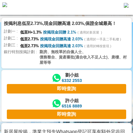
按揭利息低至2.73%,現金回贈高達 2.03%,保證全城最高！
主
計劃一
頁
低至H+1.3%
按揭現金回贈 2.1%
適用於新居屋
代
計劃二
理
低至2.73%
按揭現金回贈高達 2.03%
適用於一手及二手私樓
計劃三
搵
低至2.73%
按揭現金回贈高達 2.03%
適用於轉按套現
銀行特別按揭計劃
劏房、無稅單的自僱人士、
樓/
債務整合、資產審批(適合收入不足人士)、唐樓、村
成
屋等等
交
劉小姐
6332 2553
業
即時查詢
主
放
許小姐
6516 8889
盤
即時查詢
宅
谷
新居屋按揭，準業主預先Whatsapp登記可享有額外宅谷回