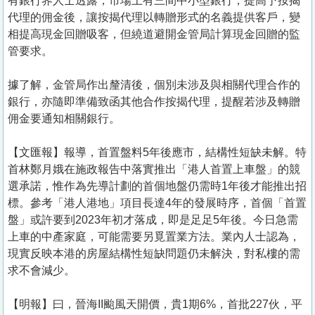
有銀行界人士透露，市場上有三間中小型銀行，提高予按揭
代理的佣金後，讓按揭代理以轉贈形式的名義提供客戶，變
相提高現金回贈吸客，但繞道避開金管局計算現金回贈的監
管要求。
據了解，金管局作出釐清後，個別未涉及與相關代理合作的
銀行，亦隨即準備致函其他合作按揭代理，提醒若涉及轉贈
佣金要通知相關銀行。
【文匯報】報導，首置盤料5年後應市，結構性短缺未解。特
首林鄭月娥在施政報告中落實推出「港人首置上車盤」的競
選承諾，惟作為先導計劃的首個地盤仍需時1年後才能推出招
標。參考「港人港地」項目長達4年的發展時序，首個「首置
盤」或許要到2023年初才落成，即是足足5年後。今日急需
上車的中產家庭，可能需要另覓置業方法。業內人士認為，
現實反映本港的房屋結構性短缺問題仍未解決，對私樓的需
求不會減少。
【明報】曰，晉海II颱風天開價，貴1期6%，首批227伙，平