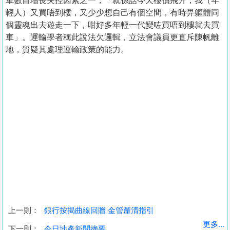
車數目增長失控因素之一，「就係話今天樓價飛升，我（年
輕人）又買唔到樓，又少少想自己有個空間，有時畀軀體同
個靈魂出去遊走一下，咁好多年輕一代變咗買唔到樓就去買
車」。運輸學者稱此說法欠邏輯，立法會議員更直斥陳帆離
地，質疑其處理運輸政策的能力。
上一則：
銀行按揭曲線回贈 金管釐清指引
收
更多...
下一則：
今日地產新聞摘要