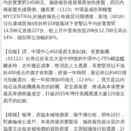
均折實實呎14598元。施政報告後發展商加快推盤，四日內
兩新盤先後開價。繼長實（1113）中環嘉咸街單幢盤
MYCENTRAL於施政報告公布後翌日開價後，新地（0016）
日出康城晉海II亦於昨日8號風球下突擊以平均折實實呎
14,598元首推227伙，較上月中晉海首批208伙12,788元高出
14%，個別單位加幅約6%。
【信報】謂，中環中心402億易主創紀錄。長實集團
（01113）出售位於皇后大道中99號的中環中心75%權益醞
釀多時，去年幾近成事，惟消息人士透露，長實堅持以不低
於400億元作價才肯割愛，經過一年時間，最近終以約402億
元拍板賣出，較一年前增加45億元（12.6%），買方是以內
地石油系統機構為首的財團。若交易落實，將成為本港歷來
最高單價商廈成交，打破2015年灣仔美國萬通大廈125億元
易手的紀錄。
【晴報】報導，房協未補地價屋，擬平價分租，明年試行，
對象輪候公屋戶。本港房屋供應緊張，施政報告提出容許房
協業主出租未補地價的資助房屋，主席鄔滿海日前透露，計