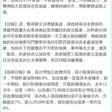
高，反映2017年多個一手新盤推售，搶去二手的購買力，影
響傳統大型屋苑交投放緩，樓價持續向升，帶動整體金額上
揚。
【信報】謂，鄭若驊又涉僭建風波，律政精英須名實相符。
僭建問題屢次在香港捲起眾所矚目的政治風暴，詎料新任律
政司司長鄭若驊宣誓就職第一天又爆出類似醜聞，傳媒揭發
她的自住物業屯門樂翠街海詩別墅四號屋涉及多處違規僭
建，包括向下挖建幾百平方呎的地庫。事件曝光之後，連其
「鄰居」的身份亦公諸於世，原來隔壁三號屋的業主是她過
往沒有提及的丈夫潘樂陶，而且同樣涉嫌僭建。
【蘋果日報】稱，長沙灣地王效應浮現，四小龍屋苑估值
升，宇晴軒最強勢增6.8%。加息陰霾一直籠罩本港樓市，新
一年開始，銀行對物業估值態度，可窺探樓價走向。去年11
月中，信置（083）以高價172.88億元投得長沙灣地王後，
其效應陸續浮現，區內私人屋苑樓價估值不足兩個月內，升
幅接近7%。踏入2018年首周，個別屋苑估值更一周升近
4%。