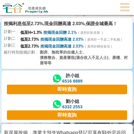
按揭利息低至2.73%,現金回贈高達 2.03%,保證全城最高！
主
計劃一
頁
低至H+1.3%
按揭現金回贈 2.1%
適用於新居屋
代
計劃二
低至2.73%
按揭現金回贈高達 2.03%
理
適用於一手及二手私樓
計劃三
搵
低至2.73%
按揭現金回贈高達 2.03%
適用於轉按套現
銀行特別按揭計劃
劏房、無稅單的自僱人士、
樓/
債務整合、資產審批(適合收入不足人士)、唐樓、村
成
屋等等
交
許小姐
6516 8889
業
即時查詢
主
放
劉小姐
6332 2553
盤
即時查詢
宅
谷
新居屋按揭，準業主預先Whatsapp登記可享有額外宅谷回