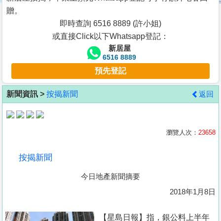
按
贈。
揭
即時查詢 6516 8889 (許小姐)
或直接Click以下Whatsapp登記：
地
新居屋
產
6516 8889
博
預先登記
客
新聞資訊 >
按揭新聞
返回
地
產
新
瀏覽人次：
23658
聞
按揭新聞
數
今日地產新聞摘要
據
公
2018年1月8日
佈
【星島日報】指，銀公料上半年