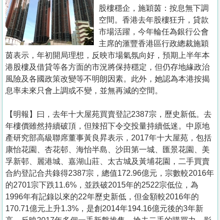
置
股樓穩企，施穎茵：按息無下調
業
空間。香港去年股樓狂升，貸款
市場活躍，今年輪任為銀行公會
手
主席的滙豐香港區行政總裁施穎
冊
茵表示，年初開局理想，反映市場氣氛向好，預期上半年本
港股樓及借貸等各方面的市況將保持穩定，但仍存地緣政治
關
風險及各國政策改變等不明朗因素。此外，她認為本港按揭
於
息率未來只會上調或不變，並無再減的空間。
我
們
【明報】曰，去年十大屋苑買賣登記2387宗，歷史新低。去
年樓價雖然持續破頂，但辣招下令交投量持續低迷。中原地
產研究部高級聯席董事黃良昇表示，2017年十大屋苑，包括
康怡花園、杏花邨、海怡半島、沙田第一城、匯景花園、美
孚新邨、麗港城、嘉湖山莊、太古城及黃埔花園，二手買賣
合約登記合共錄得2387宗，總值172.96億元，宗數較2016年
的2701宗下跌11.6%，並跌破2015年的2522宗低位，為
1996年有記錄以來的22年歷史新低，但金額較2016年的
170.71億元上升1.3%，是創2014年194.16億元後的3年新