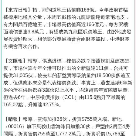
【東方日報】指，龍翔道地王估值睇166億。今年政府首幅
截標用地極具分量，本周五截標的九龍塘龍翔道豪宅地皮，
有力問鼎百億地王，市場最高估值高近166億元，每方呎樓
面地價更達3.8萬元，有望成為九龍區呎價地王。由於地皮發
展投資額龐大，相信部分發展商會合組財團競投，中港財團
有機會再次合作。
【文匯報】報導，供應爆標，樓價必跌？按照規劃及建築進
度，市場估算今年全港可以推出的全新盤達111個，合共可
提供31,005伙，較去年的新盤實際吸納量約18,500伙多逾五
成，但供應多未必是代表樓價會跌。事實上，過去連續6年新
盤的潛在供應都在3萬伙以上水平，均遠超當年實際吸納量。
但過去6年，中原樓價指數（CCL）由115.6點升至最新的
165.02點，升幅達42.75%。
【晴報】報導，雲海加推36伙，折實$755萬入場。新地
（00016）旗下馬鞍山雲海昨日加推36伙，戶型由2房至4房
間隔，折實售價755萬至1,777.2萬元，折實呎價15,786至