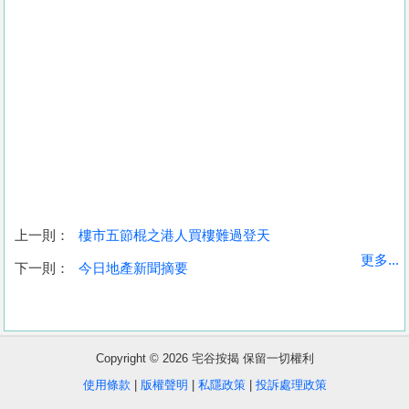
上一則：
樓市五節棍之港人買樓難過登天
收
更多...
下一則：
今日地產新聞摘要
藏
樓
盤
Copyright © 2026 宅谷按揭 保留一切權利
繁
简
ENG
使用條款
|
版權聲明
|
私隱政策
|
投訴處理政策
體
体