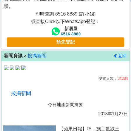
按
贈。
揭
即時查詢 6516 8889 (許小姐)
或直接Click以下Whatsapp登記：
地
新居屋
產
6516 8889
博
預先登記
客
新聞資訊 >
按揭新聞
返回
地
產
新
瀏覽人次：
34884
聞
按揭新聞
數
今日地產新聞摘要
據
公
2018年1月27日
佈
【蘋果日報】稱，施工量跌三