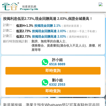
代
理
按揭利息低至2.73%,現金回贈高達 2.03%,保證全城最高！
主
計劃一
頁
低至H+1.3%
按揭現金回贈 2.1%
適用於新居屋
計劃二
低至2.73%
按揭現金回贈高達 2.03%
適用於一手及二手私樓
計劃三
搵
低至2.73%
按揭現金回贈高達 2.03%
適用於轉按套現
銀行特別按揭計劃
劏房、無稅單的自僱人士、
樓/
債務整合、資產審批(適合收入不足人士)、唐樓、村
成
屋等等
交
許小姐
6516 8889
業
即時查詢
主
放
劉小姐
6332 2553
盤
即時查詢
宅
谷
新居屋按揭，準業主預先Whatsapp登記可享有額外宅谷回