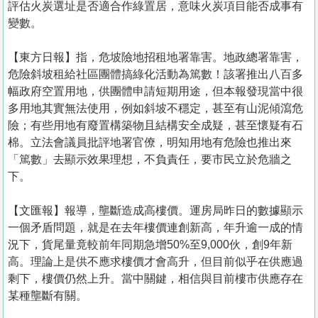
評估火炭選址是否適合作綠置居，意味火炭項目能否成事有
變數。
【東方日報】指，危坡險地招租地署靠害。地政總署靠害，
危險斜坡租給社區團體搞綠化活動為篤數！該署推出八百多
幅政府空置用地，供團體申請短期用途，但本報發現當中很
多用地其實無法使用，例如斜坡不穩定，甚至有山泥傾瀉危
險；有些用地有廢置構築物且結構安全成疑，甚至懷疑有石
棉。立法會議員批評地署官僚，明知用地有危險也推出來
「篤數」去顯示效果理想，不負責任，要市民立於危牆之
下。
【文匯報】報導，壟斷造成高樓價。運房局昨日的數據顯示
一個矛盾問題，就是在去年樓價連創新高，年升逾一成的情
況下，貨尾量竟較前年同期急增50%至9,000伙，創9年新
高。理論上是供不應求樓價才會高升，但目前似乎在供應過
剩下，樓價仍然上升。當中關鍵，相信與目前樓市供應存在
某種壟斷有關。