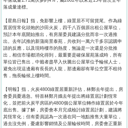
年落成量1.71萬伙多約4%，屬2002年以來近15年首次全年
落成量達標。
【星島日報】指，免影響上樓，綠置居不可留貨尾。作為綠
置居恆常化頭炮的沙田火炭，四千八百個原出租公屋單位，
預計本年底開始推出，有房屋委員建議分批而非一次過推
出。去年試推的新蒲崗景泰苑，共收到一萬六千多宗認購申
請的反應，以及現時樓市的熱度，無論是一次還是分批推
出，相信市場都消化得到，最重要是確保屋苑落成時，所有
單位皆已售出，中籤者盡早入伙騰出公屋單位予輪候人士，
避免出現這邊廂有長長的人龍，那邊廂卻有單位空置不租待
售，拖長輪候上樓時間。
【明報】指，火炭4800綠置居重新評估，林鄭去年提出，房
會委員憂過急。特首林鄭月娥去年提出將綠置居計劃恆常
化，並把前火炭平房區約4800個公屋單位轉作綠置居於今年
底出售。據了解，房委會本月完成檢討綠置居計劃，建議將
其恆常化；但有委員認為一次過在同一地點推售大量單位，
過去沒先例，憂慮影響銷情及公屋輪候時間，房委會正重新