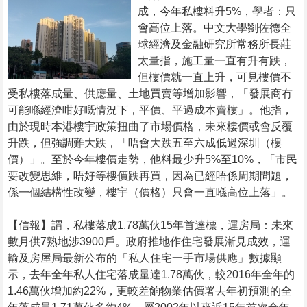
置
成，今年私樓料升5%，學者：只
業
會高位上落。中文大學劉佐德全
球經濟及金融研究所常務所長莊
手
太量指，施工量一直有升有跌，
冊
但樓價就一直上升，可見樓價不
受私樓落成量、供應量、土地買賣等增加影響，「發展商冇
關
可能喺經濟咁好嘅情況下，平價、平過成本賣樓」。他指，
於
由於現時本港樓宇政策扭曲了市場價格，未來樓價或會反覆
我
升跌，但強調難大跌，「唔會大跌五至六成低過深圳（樓
們
價）」。至於今年樓價走勢，他料最少升5%至10%，「市民
要改變思維，唔好等樓價跌再買，因為已經唔係周期問題，
係一個結構性改變，樓宇（價格）只會一直喺高位上落」。
【信報】謂，私樓落成1.78萬伙15年首達標，運房局：未來
數月供7熟地涉3900戶。政府推地作住宅發展漸見成效，運
輸及房屋局最新公布的「私人住宅一手市場供應」數據顯
示，去年全年私人住宅落成量達1.78萬伙，較2016年全年的
1.46萬伙增加約22%，更較差餉物業估價署去年初預測的全