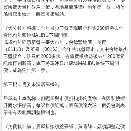
盪，一手市場暫按兵不動，但本地大孖沙在供應增加下，快
買快賣大量推盤為上策，有地產商準備推狗年第一盤，相信
係供應重鎮之一將軍澳康城站。
《大公報》報導，全年最少三盤登場吸金料逾260億勝去年
會地狗年頭炮MALIBU下周開價
戊戌狗年延續新盤主宰大市年，會德豐地產、長實
（01113）及英皇（00163）今年共九盤應市，其中會地最少
三盤候命，涉及約2000多伙，有望賣樓收益破去年260億元
紀錄再創新高，旗下將軍澳日出康城MALIBU最快下周開
價，成為狗年第一擊。
第三棍：房委未調居屋機制
居屋為上車階梯，但呢個與市價折扣掛鈎產物，亦因私樓標
升而水漲船高，每呎售價近萬，最高價達六球，房委會則表
示未有因此而調整機制也。
《免費報》講，居屋折扣續惹爭議，黃遠輝：毋須調整定價