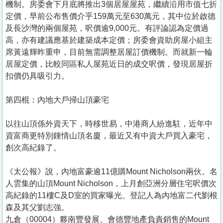
機制。房委會下月底將推出3個居屋屋苑，繼續沿用市值七折
定價，早前公布售價介乎159萬元至630萬元，其中位於啟德
及長沙灣的兩個屋苑，呎價逾9,000元。有評論認為定價過
高，亦有建議應基於建築成本定價；房委會資助房屋小組主
席黃遠輝昨重申，目前無需調整居屋訂價機制。而就新一輪
居屋定價，比較同區私人屋苑近日的成交呎價，發現居屋折
扣價仍具吸引力。
第四棍：內地大戶掃山頂豪宅
以往山頂係外資天下，時移世易，中港商人紛進駐，近年中
資富商更特別鍾情山頂名廈，最近又有中資大戶買入豪宅，
創次高紀錄了。
《太公報》說，內地富豪逾11億購Mount Nicholson兩伙。名
人雲集的山頂Mount Nicholson，上月創亞洲分層住宅呎價次
高紀錄的11樓C及D室的買家曝光。登記人為內地富二代劉根
森及其父劉志強。
九倉（00004）夥南豐發展、會德豐地產負責銷售的Mount