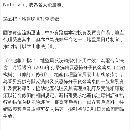
Nicholson，成為名人聚居地。
第五棍：地監睇實打擊洗錢
國際資金流動迅速，中外資聚焦本港投資及買賣市場，地產
代理受惠其中，但亦成為洗錢平台之一，地監局因時制宜，
推出指引以防止非法活動。
《小超報》指出，地監局反洗錢指引下周生效。為配合立法
會上月通過的《2018年打擊洗錢及恐怖分子資金籌集（金融
機構）（修訂）條例》，地產代理監管局發出新執業指引，
為業界提供有關反洗錢及反恐怖分子資金籌集的一般背景資
料及實務導引，協助地產代理及其管理層制訂及實施相應政
策以符合條例的相關規定。新指引要求地產代理應制訂並執
行的措施包括風險評估、審查客戶身份、備存客戶資料、持
續監察客戶及舉報可疑交易等，指引將於3月1日與條例同時
生效。