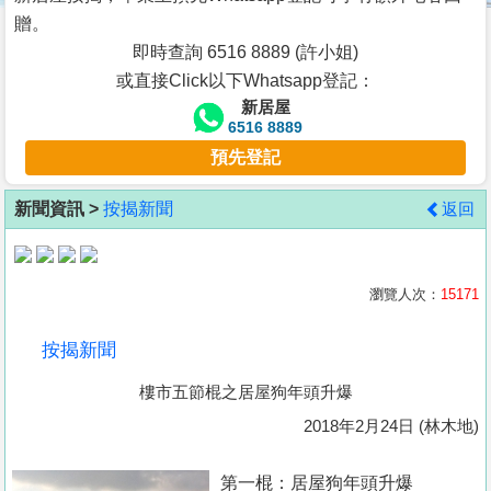
按
贈。
揭
即時查詢 6516 8889 (許小姐)
或直接Click以下Whatsapp登記：
地
新居屋
產
6516 8889
博
預先登記
客
新聞資訊 >
按揭新聞
返回
地
產
新
瀏覽人次：
15171
聞
按揭新聞
數
樓市五節棍之居屋狗年頭升爆
據
公
2018年2月24日 (林木地)
佈
第一棍：居屋狗年頭升爆