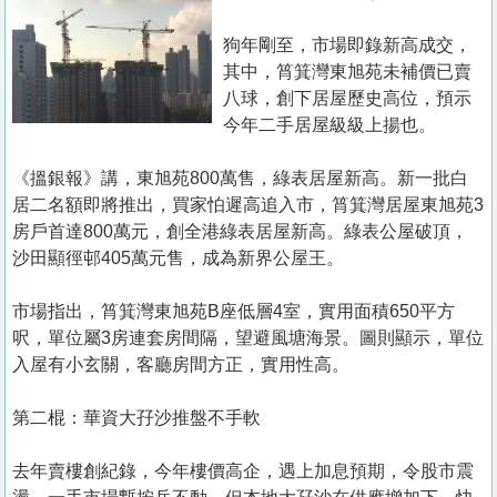
置
業
狗年剛至，市場即錄新高成交，
其中，筲箕灣東旭苑未補價已賣
手
八球，創下居屋歷史高位，預示
冊
今年二手居屋級級上揚也。
關
《搵銀報》講，東旭苑800萬售，綠表居屋新高。新一批白
於
居二名額即將推出，買家怕遲高追入市，筲箕灣居屋東旭苑3
我
房戶首達800萬元，創全港綠表居屋新高。綠表公屋破頂，
們
沙田顯徑邨405萬元售，成為新界公屋王。
市場指出，筲箕灣東旭苑B座低層4室，實用面積650平方
呎，單位屬3房連套房間隔，望避風塘海景。圖則顯示，單位
入屋有小玄關，客廳房間方正，實用性高。
第二棍：華資大孖沙推盤不手軟
去年賣樓創紀錄，今年樓價高企，遇上加息預期，令股市震