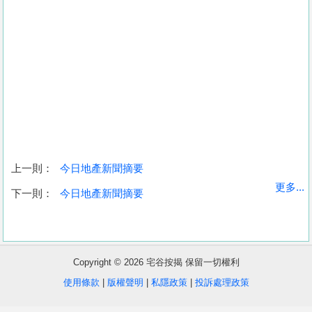
上一則：
今日地產新聞摘要
收
更多...
下一則：
今日地產新聞摘要
藏
樓
盤
Copyright © 2026 宅谷按揭 保留一切權利
繁
简
ENG
使用條款
|
版權聲明
|
私隱政策
|
投訴處理政策
體
体