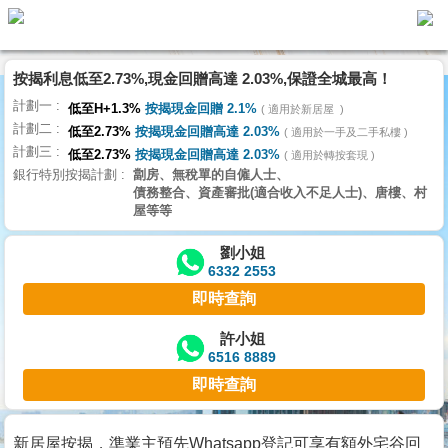
按揭利息低至2.73%,現金回贈高達 2.03%,保證全城最高！
主
計劃一
頁
低至H+1.3%
按揭現金回贈 2.1%
適用於新居屋
代
計劃二
理
低至2.73%
按揭現金回贈高達 2.03%
適用於一手及二手私樓
計劃三
搵
低至2.73%
按揭現金回贈高達 2.03%
適用於轉按套現
銀行特別按揭計劃
劏房、無稅單的自僱人士、
樓/
債務整合、資產審批(適合收入不足人士)、唐樓、村
成
屋等等
交
劉小姐
6332 2553
業
即時查詢
主
放
許小姐
6516 8889
盤
即時查詢
宅
谷
新居屋按揭，準業主預先Whatsapp登記可享有額外宅谷回