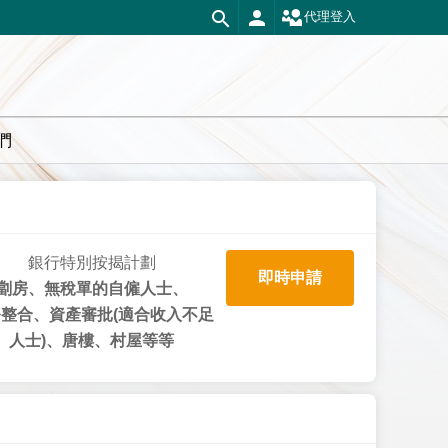
代理登入
們
銀行特別按揭計劃
即時申請
劏房、無稅單的自僱人士、
整合、資產審批(適合收入不足
人士)、唐樓、村屋等等