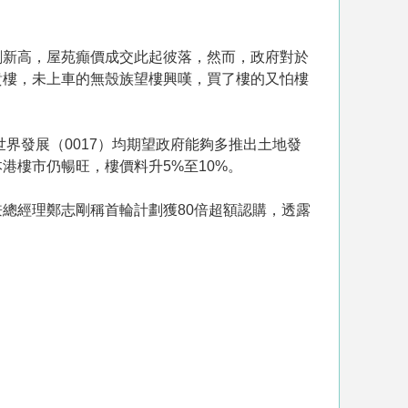
創新高，屋苑癲價成交此起彼落，然而，政府對於
貴樓，未上車的無殼族望樓興嘆，買了樓的又怕樓
世界發展（0017）均期望政府能夠多推出土地發
港樓市仍暢旺，樓價料升5%至10%。
總經理鄭志剛稱首輪計劃獲80倍超額認購，透露