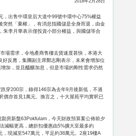
2018年2月28日
億元，出售中環皇后大道中99號中環中心75%權益
後突然「棄權」，有消息指國儲是全身而退，由金
不過，朱李月華表示僅投資小部分權益，與國儲等合
足市場需求，令地產商售樓去貨速度甚快，本港大
獲良好反應，集團副主席鄭志剛表示，未來會增加位
應增加，並且醞釀加息，但是市場的剛性需求仍然
穿200宗，錄得146宗為去年9月後新低，不過
呎價亦首見1萬元。換言之，十大屋苑平均實呎已
劏房新盤63Pokfulam，今天財政預算案公佈前夕
款方法減幅更高，總折扣優惠由5%擴大至最多約
元，現減至547萬元，平足約38萬元。2座19樓A