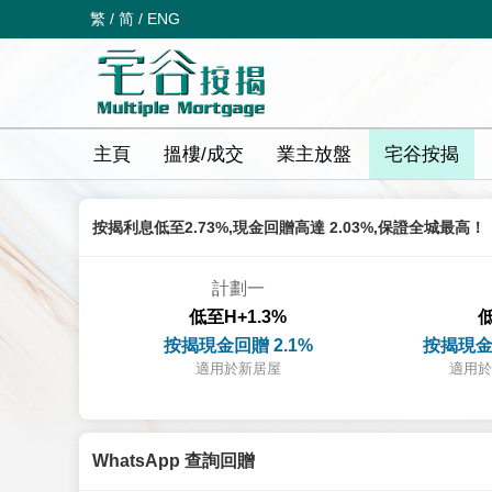
繁
/
简
/
ENG
主頁
搵樓/成交
業主放盤
宅谷按揭
按揭利息低至2.73%,現金回贈高達 2.03%,保證全城最高！
計劃一
低至H+1.3%
低
按揭現金回贈 2.1%
按揭現金
適用於新居屋
適用於
WhatsApp 查詢回贈