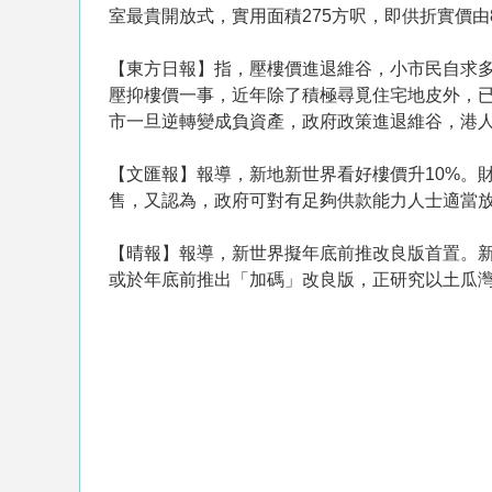
室最貴開放式，實用面積275方呎，即供折實價由8
【東方日報】指，壓樓價進退維谷，小市民自求
壓抑樓價一事，近年除了積極尋覓住宅地皮外，
市一旦逆轉變成負資產，政府政策進退維谷，港
【文匯報】報導，新地新世界看好樓價升10%。財
售，又認為，政府可對有足夠供款能力人士適當放
【晴報】報導，新世界擬年底前推改良版首置。新
或於年底前推出「加碼」改良版，正研究以土瓜