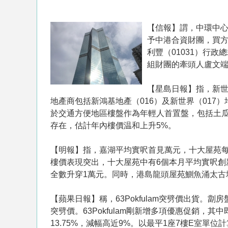
【信報】謂，中環中心
予中港合資財團，買方
利豐（01031）行
組財團的牽頭人盧文
【星島日報】指，新
地產商包括新鴻基地產（016）及新世界（01
於交通方便地區樓盤作為年輕人首置盤，包括土
存在，估計年內樓價温和上升5%。
【明報】指，嘉湖平均實呎首見萬元，十大屋苑每
樓價表現突出，十大屋苑中有6個本月平均實呎創
全數升穿1萬元。同時，港島龍頭屋苑鰂魚涌太古城
【蘋果日報】稱，63Pokfulam突劈價出貨。劏
突劈價。63Pokfulam剛新增多項優惠促銷，
13.75%，減幅高近9%。以最平1座7樓E室單位