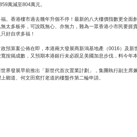
59萬減至804萬元。
多福。香港樓市過去幾年升個不停！最新的八大樓價指數更全面
已無太多板斧，可說既無心、亦無力，難為一眾香港小市民要捱
人只好自求多福！
政預算案公佈在即，本港兩大發展商新鴻基地產（0016）及新
寬按揭成數，又預期本港銀行未必跟足美國加息步伐，料今年本
世界發展早前推出「新世代首次置業計劃」，集團執行副主席兼
灣上鄉道、何文田窩打老道的樓盤作第二輪申請。