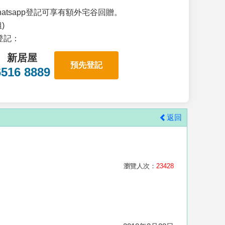
atsapp登記可享有額外宅谷回贈。
)
p登記：
新居屋
預先登記
6516 8889
返回
瀏覽人次：
23428