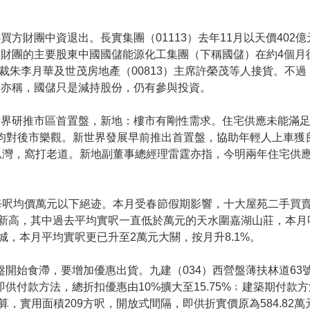
買方財團中資退出。長實集團（01113）去年11月以天價402
財團的主要股東中國國儲能源化工集團（下稱國儲）在約4個月
政總裁朱李月華及世茂房地產（00813）主席許榮茂等人接貨。
端亦稱，國儲只是減持股份，仍有參與投資。
世界研推市區首置盤，新地：樓市有剛性需求。住宅供應未能滿
7）均對後市樂觀。新世界發展早前推出首置盤，協助年輕人上車
瓜灣，窩打老道。新地副董事總經理雷霆亦指，今明兩年住宅供
呎均價萬元以下絕迹。本月受春節假期影響，十大屋苑二手買賣跌
新高，其中過去平均實呎一直低於萬元的天水圍嘉湖山莊，本月
，本月平均實呎更已升至2萬元大關，按月升8.1%。
房盤開始食滯，要增加優惠出貨。九建（034）西營盤薄扶林道63號
其中即供付款方法，總折扣優惠由10%擴大至15.75%﹔建築期付
計算，實用面積209方呎，開放式間隔，即供折實價原為584.82萬