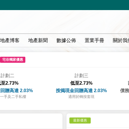
地產博客
地產新聞
數據公佈
置業手冊
關於我
宅谷獨家優惠
計劃二
計劃三
至2.73%
低至2.73%
回贈高達 2.03%
按揭現金回贈高達 2.03%
債務
一手及二手私樓
適用於轉按套現
最新優惠