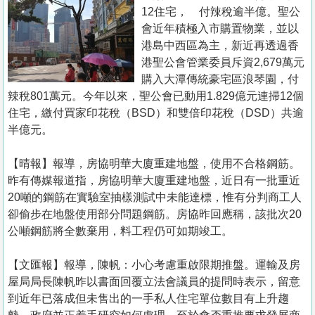
置
12住宅， 付辣稅逾半億。聖公
業
會近年積極入市購置物業，並以
港島中西區為主，新近再透過香
手
港聖公會管業委員斥資2,679萬元
冊
購入大潭傳統豪宅區浪琴園，付
辣稅801萬元。今年以來，聖公會已動用1.829億元連掃12個
關
住宅，繳付買家印花稅（BSD）和雙倍印花稅（DSD）共逾
於
半億元。
我
們
【晴報】報導，房協明華大廈重建地盤，使用不合格鋼筋。
昨有傳媒報道指，房協明華大廈重建地盤，近日有一批重近
20噸的鋼筋在實驗室抽樣測試中未能達標，惟有分判商工人
卻偷步在地盤使用部分問題鋼筋。房協昨回應稱，該批次20
公噸鋼筋將全數棄用，料工程仍可如期竣工。
【文匯報】報導，陳帆：小心考慮重啟限期推盤。運輸及房
屋局局長陳帆昨以書面回覆立法會議員的提問時表示，留意
到近年已落成但未售出的一手私人住宅單位數目有上升趨