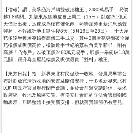
【信報】謂，美孚凸海戶膺雙破頂樓王，2480萬易手，呎價
越1.8萬關。九龍東啟德地皮自上周二（15日）以逾251億元
天價批出後，迅速成為樓市催化劑，藍籌屋苑更藉消息應聲
彈起，本報統計地王誕生後8天（5月16日至23日），十大屋
苑多達半數屋苑錄得高價二手成交，其中2個屋苑更衝破全屋
苑樓價或呎價高位，樓齡近半世紀的荔枝角美孚新邨，剛有
高層「凸海戶」以破頂價2480萬元易手，呎價一舉衝破1.8萬
元關，躍升為全屋苑樓價及呎價最貴「雙料」樓王。
【東方日報】指，新界東北村民促統一收地。發展局早前公
布計劃放寬清拆收地的安置及賠償安排，十多名新界東北村
民昨與政府官員舉行閉門會議，並於會前遞交請願信，要求
政府統一收地及原區安置。有份安排會面的立法會議員劉國
勳表示，居民整體上接受新安排，但就落實細節仍有意見。