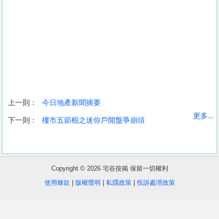
上一則：
今日地產新聞摘要
收
更多...
下一則：
樓市五節棍之迷你戶開盤爭崩頭
藏
樓
盤
Copyright © 2026 宅谷按揭 保留一切權利
繁
简
ENG
使用條款
|
版權聲明
|
私隱政策
|
投訴處理政策
體
体