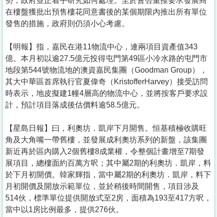
勢，政府並正着手研究如何處理。至於會否重推要求發展商
在樓盤獲批出預售樓花同意書後的某個期限內推出所有單位
發售的措施，政府則仍須小心考慮。
【明報】指，嘉民在港11物流中心，連兩項目資產值343
億。本月初以逾27.5億元投得屯門第49區小冷水路的屯門市
地段第544號物流地的澳資嘉民集團（Goodman Group），
其大中華區首席執行官夏偉奇（KristofferHarvey）接受訪問
時表示，地皮擬建1幢4層高的物流中心，並將按客戶要求設
計，預計項目落成後估價料逾58.5億元。
【星島日報】曰，利奧坊．凱岸下月開售。恒基積極收購旺
角及大角嘴一帶舊樓，並發展成利奧坊系列的新盤，該集團
新近再於區內購入2個舊樓8成業權，令整個計畫增至7期發
展項目，總樓面約百萬方呎；其中屬2期的利奧坊．凱岸，料
於下月初開價。韓家輝指，當中屬2期的利奧坊．凱岸，料下
月初開價及開放示範單位，並於稍後時間開售，項目涉及
514伙，標準單位提供開放式至2房，面積為193至417方呎，
當中以1房比例最多，提供276伙。