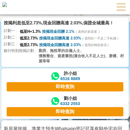
代
理
按揭利息低至2.73%,現金回贈高達 2.03%,保證全城最高！
主
計劃一
頁
低至H+1.3%
按揭現金回贈 2.1%
適用於新居屋
計劃二
低至2.73%
按揭現金回贈高達 2.03%
適用於一手及二手私樓
計劃三
搵
低至2.73%
按揭現金回贈高達 2.03%
適用於轉按套現
銀行特別按揭計劃
劏房、無稅單的自僱人士、
樓/
債務整合、資產審批(適合收入不足人士)、唐樓、村
成
屋等等
交
許小姐
6516 8889
業
即時查詢
主
放
劉小姐
6332 2553
盤
即時查詢
宅
谷
新居屋按揭，準業主預先Whatsapp登記可享有額外宅谷回