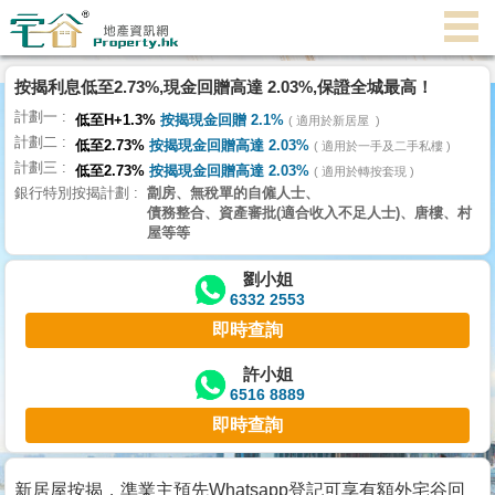
代
理
按揭利息低至2.73%,現金回贈高達 2.03%,保證全城最高！
主
計劃一
頁
低至H+1.3%
按揭現金回贈 2.1%
適用於新居屋
計劃二
低至2.73%
按揭現金回贈高達 2.03%
適用於一手及二手私樓
計劃三
搵
低至2.73%
按揭現金回贈高達 2.03%
適用於轉按套現
銀行特別按揭計劃
劏房、無稅單的自僱人士、
樓/
債務整合、資產審批(適合收入不足人士)、唐樓、村
成
屋等等
交
劉小姐
6332 2553
業
即時查詢
主
放
許小姐
6516 8889
盤
即時查詢
宅
谷
新居屋按揭，準業主預先Whatsapp登記可享有額外宅谷回