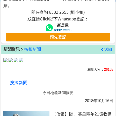
按
贈。
揭
即時查詢 6332 2553 (劉小姐)
或直接Click以下Whatsapp登記：
地
新居屋
產
6332 2553
博
預先登記
客
新聞資訊 >
按揭新聞
返回
地
產
新
瀏覽人次：
26195
聞
按揭新聞
數
今日地產新聞摘要
據
公
2018年10月16日
佈
【信報】指， 英皇兩年21億收購