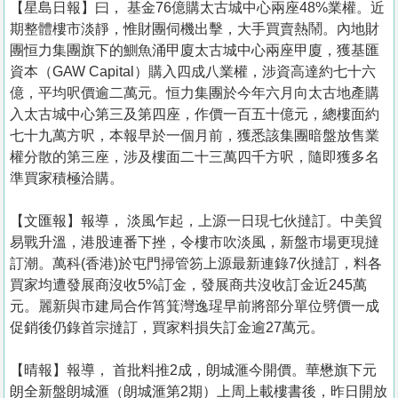
【星島日報】曰， 基金76億購太古城中心兩座48%業權。近
期整體樓市淡靜，惟財團伺機出擊，大手買賣熱鬧。內地財
團恒力集團旗下的鰂魚涌甲廈太古城中心兩座甲廈，獲基匯
資本（GAW Capital）購入四成八業權，涉資高達約七十六
億，平均呎價逾二萬元。恒力集團於今年六月向太古地產購
入太古城中心第三及第四座，作價一百五十億元，總樓面約
七十九萬方呎，本報早於一個月前，獲悉該集團暗盤放售業
權分散的第三座，涉及樓面二十三萬四千方呎，隨即獲多名
準買家積極洽購。
【文匯報】報導， 淡風乍起，上源一日現七伙撻訂。中美貿
易戰升溫，港股連番下挫，令樓市吹淡風，新盤市場更現撻
訂潮。萬科(香港)於屯門掃管笏上源最新連錄7伙撻訂，料各
買家均遭發展商沒收5%訂金，發展商共沒收訂金近245萬
元。麗新與市建局合作筲箕灣逸瑆早前將部分單位劈價一成
促銷後仍錄首宗撻訂，買家料損失訂金逾27萬元。
【晴報】報導， 首批料推2成，朗城滙今開價。華懋旗下元
朗全新盤朗城滙（朗城滙第2期）上周上載樓書後，昨日開放