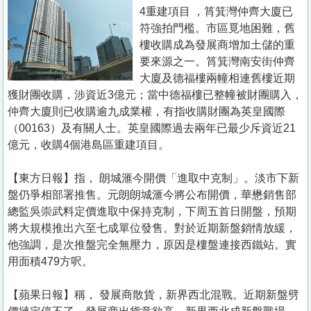
置
4重建項目 ，筲箕灣仲齊大廈已
業
符強拍門檻。市區覓地困難，舊
樓收購成為發展商增加土儲的重
手
要來源之一。筲箕灣南安街仲齊
冊
大廈及德福樓兩幢相連舊樓近期
獲財團收購，涉資近3億元；當中德福樓已整幢被財團購入，
關
仲齊大廈則已收購逾九成業權，有指收購財團為英皇國際
於
（00163）及有關人士。英皇國際過去兩年已最少斥資近21
我
億元，收購4個港島區重建項目。
們
【東方日報】指， 朗城滙今開價「進取中克制」。淡市下新
盤仍爭相部署推售。元朗朗城滙今將公布開價，華懋銷售部
總監吳崇武料定價進取中保持克制，下周五首日開盤，預期
將大規模推出六至七成單位發售。對於近期新盤銷情放緩，
他強調，是次推盤完全無壓力，原因是樓盤連接西鐵站。實
用面積479方呎。
【蘋果日報】稱， 發展商散貨，新界西北混戰。近期新盤劈