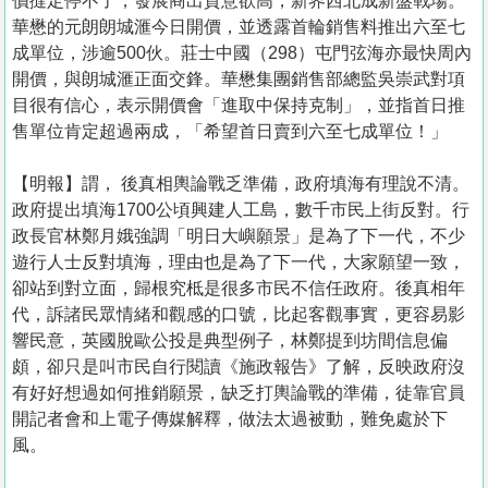
價撻定停不了，發展商出貨意欲高，新界西北成新盤戰場。
華懋的元朗朗城滙今日開價，並透露首輪銷售料推出六至七
成單位，涉逾500伙。莊士中國（298）屯門弦海亦最快周內
開價，與朗城滙正面交鋒。華懋集團銷售部總監吳崇武對項
目很有信心，表示開價會「進取中保持克制」，並指首日推
售單位肯定超過兩成，「希望首日賣到六至七成單位！」
【明報】謂， 後真相輿論戰乏準備，政府填海有理說不清。
政府提出填海1700公頃興建人工島，數千市民上街反對。行
政長官林鄭月娥強調「明日大嶼願景」是為了下一代，不少
遊行人士反對填海，理由也是為了下一代，大家願望一致，
卻站到對立面，歸根究柢是很多市民不信任政府。後真相年
代，訴諸民眾情緒和觀感的口號，比起客觀事實，更容易影
響民意，英國脫歐公投是典型例子，林鄭提到坊間信息偏
頗，卻只是叫市民自行閱讀《施政報告》了解，反映政府沒
有好好想過如何推銷願景，缺乏打輿論戰的準備，徒靠官員
開記者會和上電子傳媒解釋，做法太過被動，難免處於下
風。