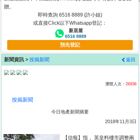
按
贈。
揭
即時查詢 6516 8889 (許小姐)
或直接Click以下Whatsapp登記：
地
新居屋
產
6516 8889
博
預先登記
客
新聞資訊 >
按揭新聞
返回
地
產
新
瀏覽人次：
26936
聞
按揭新聞
數
今日地產新聞摘要
據
公
2018年11月3日
佈
【信報】指， 英皇料樓市調整兩