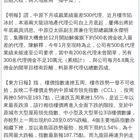
合組入標，與大地產商「拗手瓜」。
【明報】謂，中原下月或裁業績最差500代理。近月樓市陷
冰封，本港兩大龍頭地產代理公司自上月底起，屢傳出將於
年底裁員消息。中原亞太區副主席兼住宅部總裁陳永傑明
言，集團很大機會於12月開始解僱旗下約500名佣金收入最
差的代理。陳解釋，今年1月至現時為止，公司有500名代理
業績未能達至公司要求，當中有200名代理未曾開單，另有
300名代理佣金不足10萬元（累積計），與公司每月6.8萬元
佣金的開單目標有距離，料新界代理佔總數四成。
【東方日報】指， 樓價指數連挫五周。樓市跌勢一發不可收
拾，反映二手樓價走勢的中原城市領先指數（CCL），按周
再挫0.58%至183.7點，已連跌五周累挫1.55%，是近三年以
來最長跌浪，該行相信樓價將進入全面下跌的階段。至於中
原城市大型屋苑領先指數、中小型及大型單位3項樓價數據，
亦較對上一周出現約0.28至0.65%跌幅。4個主要地區指數亦
相繼下挫，並以港島區跌勢最勁，按周下滑約1.54%，為十
四周最大跌幅，指數最新報187.75點。而九龍區兩連升的走