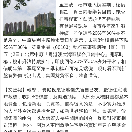
置
至三成。樓市進入調整期，樓價
業
趨跌，近日港股顯著回穩，能否
扭轉樓市下跌勢頭仍有待觀察，
手
有發展商認為，樓市多年來升浪
冊
持續，即使調整20%至30%亦不
足為奇。中原集團主席施永青日前表示，未來3年樓價將下跌
關
25%至30%，英皇集團（00163）執行董事張炳強【圖】周
於
五（2日）出席中原「粵港澳大灣區聯合展銷中心」開幕時
我
稱，樓市升浪持續多年，即使回落20%至30%亦好平常，相
們
信明年第二季尾至第三季初樓市可稍見端倪，現時看不到新
盤有劈價情況出現，集團持貨不多，將會惜售。
【文匯報】報導， 寶庭投啟德地優先售自己友。啟德住宅地
昨截標，收到8份標書，反應遜預期。大部分入標財團都屬本
地資金，包括新地、長實等。值得留意的是，不少實力雄厚
的大孖沙今次都選擇合資，如新世界夥拍恒地、會德豐、帝
國集團的組合，以及信置與嘉華國際的組合，反映對後市相
對謹慎。另外，剛買入屯門藍地住宅地的寶庭重建亦與基金