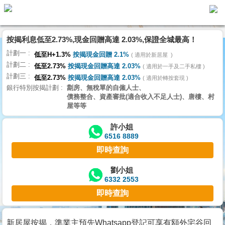
按揭利息低至2.73%,現金回贈高達 2.03%,保證全城最高！
主
計劃一
頁
低至H+1.3%
按揭現金回贈 2.1%
適用於新居屋
代
計劃二
理
低至2.73%
按揭現金回贈高達 2.03%
適用於一手及二手私樓
計劃三
搵
低至2.73%
按揭現金回贈高達 2.03%
適用於轉按套現
銀行特別按揭計劃
劏房、無稅單的自僱人士、
樓/
債務整合、資產審批(適合收入不足人士)、唐樓、村
成
屋等等
交
許小姐
6516 8889
業
即時查詢
主
放
劉小姐
6332 2553
盤
即時查詢
宅
谷
新居屋按揭，準業主預先Whatsapp登記可享有額外宅谷回