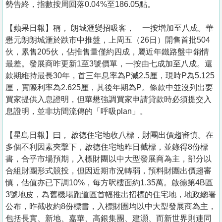
勢告終，指數按周回落0.04%至186.05點。
【蘋果日報】稱， 朗城滙變招吸客， 一按增加至八成。華
懋元朗朗城滙於跌市中推盤，上周五（26日）開售首批504
伙，累售205伙，佔推售量僅約四成，屬近年鐵路盤中銷情
最差。發展商昨更新1至3號價單，一按由七成加至八成。還
款期維持最長30年，首三年息率為P減2.5厘，現時P為5.125
厘，實際利率為2.625厘，其後年期為P。條款中並沒列出要
買家提供入息證明，但華懋強調買家申請貸款時必須提交入
息證明，並非坊間流傳的「呼吸plan」。
【星島日報】曰， 啟德住宅地收八標，財團出價趨審慎。在
多個不利因素夾擊下，啟德住宅地昨日截標，並錄得8份標
書，合乎市場預期，入標財團以中大型發展商為主，部分以
合組財團形式競投，但因近期市況轉弱，預料財團出價趨審
慎，估值亦已下調10%，每方呎樓面約1.35萬。啟德第4B區
3號地皮，為舊機場跑道區首幅推出招標的住宅地，地政總署
公布，昨截收約8份標書，入標財團均以中大型發展商為主，
包括長實、新地、嘉華、高銀集團、建灝、而新世界則連同