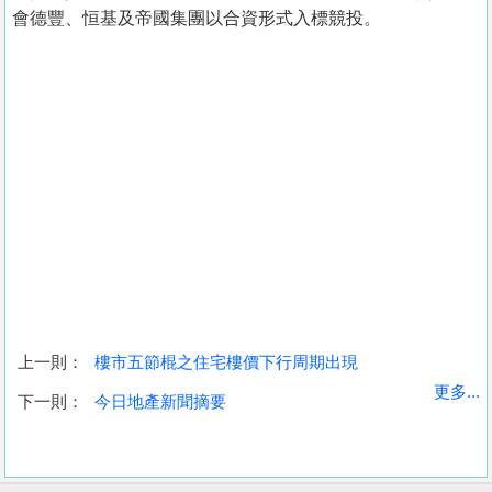
會德豐、恒基及帝國集團以合資形式入標競投。
上一則：
樓市五節棍之住宅樓價下行周期出現
收
更多...
下一則：
今日地產新聞摘要
藏
樓
盤