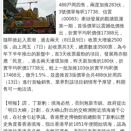
置
488戶周四售，兩度加推283伙，
業
3號價單每呎17738。信置
（00083）牽頭發展的觀塘凱滙
手
第一期，首張價單以震撼低價推
冊
出，折實平均呎價僅17388元，
隨即掀起入票潮，過去兩天（8日及9日）收票大增逾2500
關
張，由上周五（7日）起收票共3天，總票數達3500票，為今
於
年下半年推出的新盤中，首3天收票最勁的項目。發展商亦順
我
應「民意」，過去兩天連環加推，昨天新加推的180伙，折
們
實平均呎價17738元，較上一批加推103伙折實平均呎價
17468元，微升1.5%，並盡推首3張價單合共488伙於周四
（13日）進行首輪銷售。業界對該項目銷情寄予厚望，料開
售可一炮沽清。
【明報】謂， 丁新豹：填海必然，否則無新市鎮。政府提出
「明日大嶼」計劃，在大嶼山對出的交椅洲附近填海逾千公
頃，在社會引起爭議。香港歷史博物館前總館長丁新豹以歷
史角度看香港填海，指出香港早於1851年便開始填海，認為