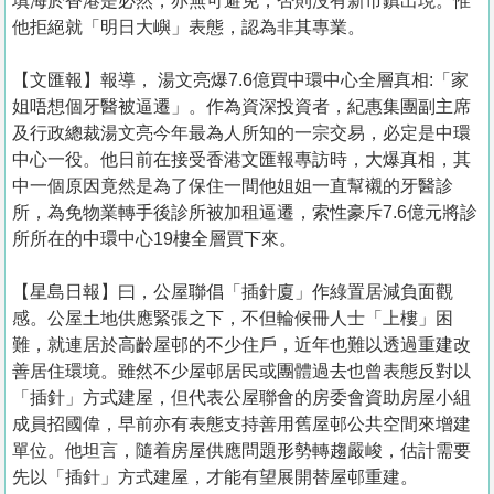
填海於香港是必然，亦無可避免，否則沒有新市鎮出現。惟
他拒絕就「明日大嶼」表態，認為非其專業。
【文匯報】報導， 湯文亮爆7.6億買中環中心全層真相:「家
姐唔想個牙醫被逼遷」。作為資深投資者，紀惠集團副主席
及行政總裁湯文亮今年最為人所知的一宗交易，必定是中環
中心一役。他日前在接受香港文匯報專訪時，大爆真相，其
中一個原因竟然是為了保住一間他姐姐一直幫襯的牙醫診
所，為免物業轉手後診所被加租逼遷，索性豪斥7.6億元將診
所所在的中環中心19樓全層買下來。
【星島日報】曰，公屋聯倡「插針廈」作綠置居減負面觀
感。公屋土地供應緊張之下，不但輪候冊人士「上樓」困
難，就連居於高齡屋邨的不少住戶，近年也難以透過重建改
善居住環境。雖然不少屋邨居民或團體過去也曾表態反對以
「插針」方式建屋，但代表公屋聯會的房委會資助房屋小組
成員招國偉，早前亦有表態支持善用舊屋邨公共空間來增建
單位。他坦言，隨着房屋供應問題形勢轉趨嚴峻，估計需要
先以「插針」方式建屋，才能有望展開替屋邨重建。