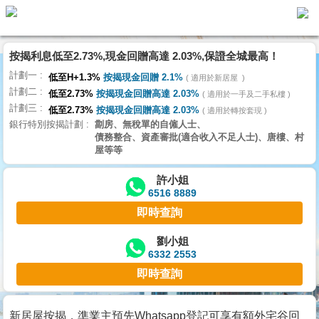
按揭利息低至2.73%,現金回贈高達 2.03%,保證全城最高！
主
計劃一
頁
低至H+1.3%
按揭現金回贈 2.1%
適用於新居屋
代
計劃二
理
低至2.73%
按揭現金回贈高達 2.03%
適用於一手及二手私樓
計劃三
搵
低至2.73%
按揭現金回贈高達 2.03%
適用於轉按套現
銀行特別按揭計劃
劏房、無稅單的自僱人士、
樓/
債務整合、資產審批(適合收入不足人士)、唐樓、村
成
屋等等
交
許小姐
6516 8889
業
即時查詢
主
放
劉小姐
6332 2553
盤
即時查詢
宅
谷
新居屋按揭，準業主預先Whatsapp登記可享有額外宅谷回