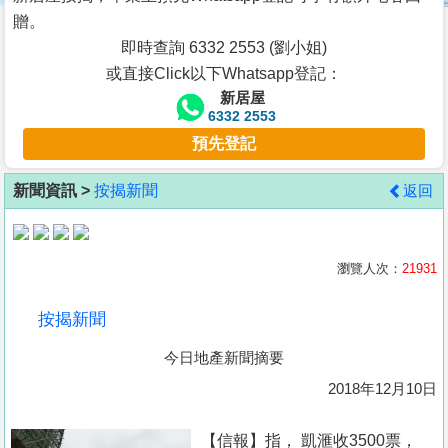
按
贈。
揭
即時查詢 6332 2553 (劉小姐)
或直接Click以下Whatsapp登記：
地
新居屋
產
6332 2553
博
預先登記
客
新聞資訊 >
按揭新聞
返回
地
產
新
瀏覽人次：
21931
聞
按揭新聞
數
今日地產新聞摘要
據
公
2018年12月10日
佈
【信報】指， 凱滙收3500票，