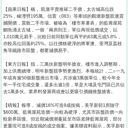
【蘋果日報】稱， 凱滙平賣推冧二手價，太古城高位跌
25%，峻瀅劈195萬。信置（083）等牽頭的觀塘新盤凱滙震
撼開價，震散二手市場。被喻為「樓市寒暑表」的藍籌屋苑
鰂魚涌太古城，一個「兩房則王」單位再現低價成交，以
1,010萬元易手，比較日前同類單位再平約63萬元或5.8%，
亦較高位回落約25%。以往價格硬淨的將軍澳、荃灣及荔枝
角等鐵路市區盤，都要減價易手。
【東方日報】指，三萬伙新盤明年搶攻。樓市進入調整期，
加上供應續增，明年新盤競爭勢更激烈。本報統計，二○一九
年或有逾50個新盤推出市場，共涉逾3萬個單位，較今年全
年一手住宅成交量，還多出逾1倍，單是大埔及屯門區已共佔
去1萬多伙。業界料發展商或會以更吸引價錢推盤搶客。
【晴報】報導， 減價16%可造8成按揭，美孚新邨1房險守
$600萬。藍籌屋苑造價一向較為硬淨，尤其市區盤跌價一向
較新界區慢。但近期減價潮蔓延至市區老牌藍籌屋苑，部分
更重現可造8成按揭的成交個案。據美聯資料顯示，美孚新邨