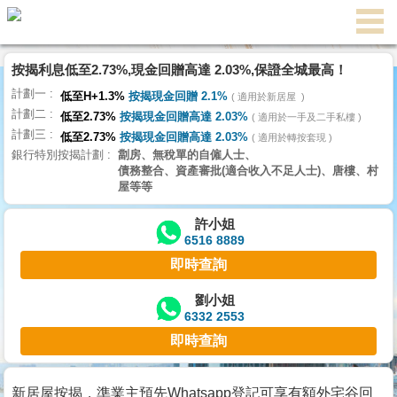
按揭利息低至2.73%,現金回贈高達 2.03%,保證全城最高！
主
計劃一
頁
低至H+1.3%
按揭現金回贈 2.1%
適用於新居屋
代
計劃二
理
低至2.73%
按揭現金回贈高達 2.03%
適用於一手及二手私樓
計劃三
搵
低至2.73%
按揭現金回贈高達 2.03%
適用於轉按套現
銀行特別按揭計劃
劏房、無稅單的自僱人士、
樓/
債務整合、資產審批(適合收入不足人士)、唐樓、村
成
屋等等
交
許小姐
6516 8889
業
即時查詢
主
放
劉小姐
6332 2553
盤
即時查詢
宅
谷
新居屋按揭，準業主預先Whatsapp登記可享有額外宅谷回