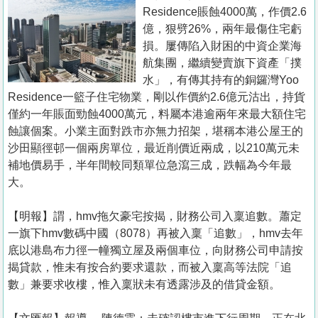
置
Residence賬蝕4000萬，作價2.6
業
億，狠劈26%，兩年最傷住宅虧
損。屢傳陷入財困的中資企業海
手
航集團，繼續變賣旗下資產「撲
冊
水」，有傳其持有的銅鑼灣Yoo
Residence一籃子住宅物業，剛以作價約2.6億元沽出，持貨
關
僅約一年賬面勁蝕4000萬元，料屬本港逾兩年來最大額住宅
於
蝕讓個案。小業主面對跌市亦無力招架，堪稱本港公屋王的
我
沙田顯徑邨一個兩房單位，最近削價近兩成，以210萬元未
們
補地價易手，半年間較同類單位急瀉三成，跌幅為今年最
大。
【明報】謂，hmv拖欠豪宅按揭，財務公司入稟追數。蕭定
一旗下hmv數碼中國（8078）再被入稟「追數」，hmv去年
底以港島布力徑一幢獨立屋及兩個車位，向財務公司申請按
揭貸款，惟未有按合約要求還款，而被入稟高等法院「追
數」兼要求收樓，惟入稟狀未有透露涉及的借貸金額。