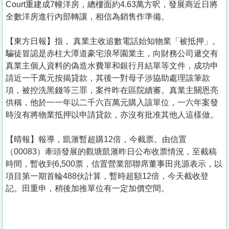
Court重建成7幢洋房，總樓面約4.63萬方呎，發展商近日將
全數洋房進行內部轉讓，相信為銷售作準備。
【東方日報】指， 真業主收追數電話始知物業「被抵押」。
騙徒冒認是赤柱大潭道豪宅浪琴園業主，向財務公司遞交有
真業主個人資料的偽造水費單和銀行月結單等文件，成功申
請近一千萬元按揭貸款，其後一對母子涉協助處理該筆款
項，被控洗黑錢等三罪，案件昨在區院續審。真業主關恩亮
供稱，他於一一年以二千六百萬元購入該單位，一六年案發
時沒有將物業抵押以申請貸款，亦沒有批准其他人這樣做。
【晴報】報導，凱滙暫超購12倍，今截票。由信置
（00083）牽頭發展的觀塘凱滙昨日公布收票情況，至截稿
時間，暫收到6,500票，信置營業部聯席董事田兆源表示，以
項目第一期首輪488伙計算，暫時超額12倍，今天截收登
記。田重申，稍後加推單位有一定加價空間。