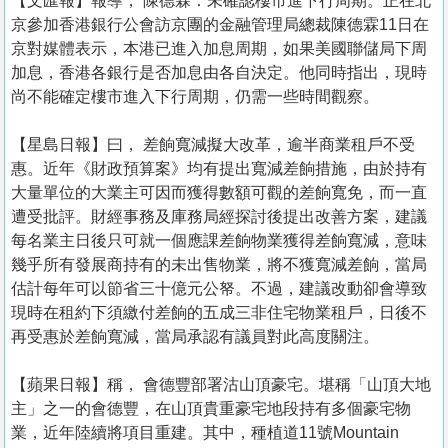
【文匯報】報導， 陳德霖：未確認樓市進下行周期。正在北
京參加香港銀行公會訪京團的金融管理局總裁陳德霖11日在
京對媒體表示，本港已進入加息周期，如果美國聯儲局下周
加息，香港各銀行是否加息由各自決定。他同時指出，現時
尚不能確定樓市進入下行周期，仍需一些時間觀察。
【星島日報】曰， 差餉寬減擬大改革，逾半商業租戶不受
惠。近年《財政預算案》均有提出寬減差餉措施，由於持有
大量單位的大業主可因而獲得數額可觀的差餉寬免，而一直
遭受批評。財經事務及庫務局經探討後提出改善方案，建議
每名業主日後只可就一個應課差餉物業獲得差餉寬減，意味
幾乎所有發展商持有的未出售物業，將不獲寬減差餉，當局
估計每年可以節省三十億元公帑。不過，建議改動卻會導致
現時在租約下須繳付差餉的五成三非住宅物業租戶，日後不
再受惠於差餉寬減，當局承認有議員對此高度關注。
【蘋果日報】稱， 會德豐部署沽山頂豪宅。堪稱「山頂大地
主」之一的會德豐，在山頂貴重豪宅地段持有多個豪宅物
業，近年陸續將項目重建。其中，種植道11號Mountain