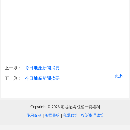
上一則：
今日地產新聞摘要
收
更多...
下一則：
今日地產新聞摘要
藏
樓
盤
Copyright © 2026 宅谷按揭 保留一切權利
繁
简
ENG
使用條款
|
版權聲明
|
私隱政策
|
投訴處理政策
體
体