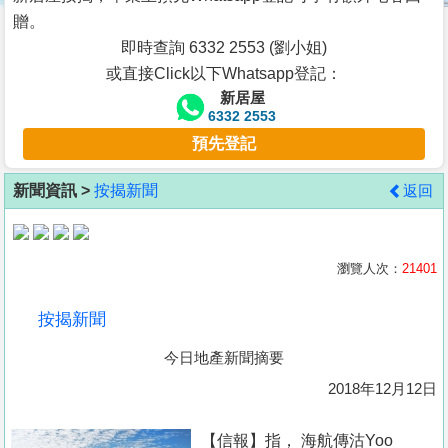
按
贈。
揭
即時查詢 6332 2553 (劉小姐)
或直接Click以下Whatsapp登記：
地
新居屋
產
6332 2553
博
預先登記
客
新聞資訊 >
按揭新聞
返回
地
產
新
瀏覽人次：
21401
聞
按揭新聞
數
今日地產新聞摘要
據
公
2018年12月12日
佈
【信報】指， 海航傳沽Yoo