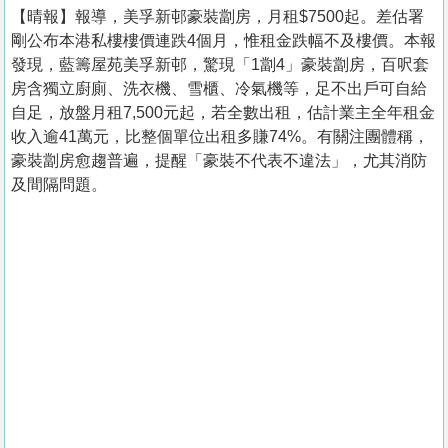
【晴報】報導，美孚新邨豪裝劏房，月租$7500起。差估署
剛公布本港私樓樓價連跌4個月，惟租金跌幅不及樓價。本報
發現，藍籌屋苑美孚新邨，驚現「1劏4」豪裝劏房，百呎套
房含獨立廚廁、洗衣機、雪櫃、冷氣機等，足不出戶可自給
自足，放盤月租7,500元起，若全數出租，估計業主全年租金
收入逾41萬元，比整個單位出租多賺74%。有關注團體稱，
豪裝劏房愈趨普遍，提醒「豪裝不代表不違法」，尤其消防
及間隔問題。