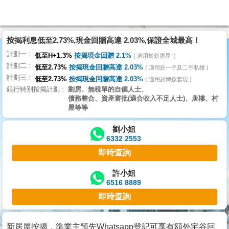
按揭利息低至2.73%,現金回贈高達 2.03%,保證全城最高！
主
計劃一
頁
低至H+1.3%
按揭現金回贈 2.1%
適用於新居屋
代
計劃二
理
低至2.73%
按揭現金回贈高達 2.03%
適用於一手及二手私樓
計劃三
搵
低至2.73%
按揭現金回贈高達 2.03%
適用於轉按套現
銀行特別按揭計劃
劏房、無稅單的自僱人士、
樓/
債務整合、資產審批(適合收入不足人士)、唐樓、村
成
屋等等
交
劉小姐
6332 2553
業
即時查詢
主
放
許小姐
6516 8889
盤
即時查詢
宅
谷
新居屋按揭，準業主預先Whatsapp登記可享有額外宅谷回