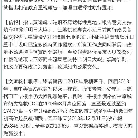
層來港的獨特景點。不過，小組主席黃遠輝在電台節目上，
就指出相信政府重視報告，無理由選擇性執行選項。
【信報】指，黃遠輝：港府不應選擇性覓地，報告意見支持
填海非撐「明日大嶼」。土地供應專責小組日前向行政長官
提交報告，建議優先推行8個土地選項，小組主席黃遠輝昨日
重申，現時已沒多餘時間作優次，所有工作應同時開展，政
府不應選擇性落實部分選項。至於報告將發展東大嶼都會列
作優先選項，不等同主流民意支持「明日大嶼」填海計劃，
如政府要修改填海規劃，應詳細向公眾交代。
【文匯報】報導，學者樂觀：2019年股樓齊升。回顧2018
年，自中美貿易戰開打以來，樓市、股市齊齊「受靶」，總
括而言，樓市仍大幅跑贏港股。反映二手樓市價格的中原城
市領先指數CCL在2018年8月高位回落，直至最近跌至約
174.37點，全年升幅約5.7%；代表股市走勢的恒生指數自年
初高位起反覆倒跌，直至昨天(2018年12月31日)收市報
25,845.70點，全年累跌13.6%，單以數據論英雄，樓市大幅
跑贏股市。