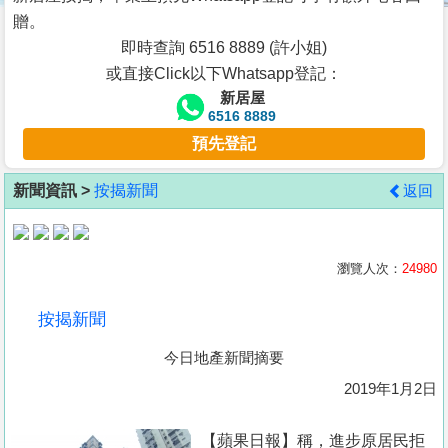
按
贈。
揭
即時查詢 6516 8889 (許小姐)
或直接Click以下Whatsapp登記：
地
新居屋
產
6516 8889
博
預先登記
客
新聞資訊 >
按揭新聞
返回
地
產
新
瀏覽人次：
24980
聞
按揭新聞
數
今日地產新聞摘要
據
公
2019年1月2日
佈
【蘋果日報】稱，進步原居民拒