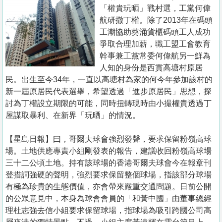
置
「權貴玩晒」戰村選，工黨何偉
業
航研撤丁權。除了2013年在碼頭
工潮協助葵涌貨櫃碼頭工人成功
手
爭取合理加薪，職工盟工會教育
冊
幹事兼工黨常委何偉航另一鮮為
人知的身份是西貢高塘村原居
關
民。出生至今34年，一直以高塘村為家的何今年參加該村的
於
新一屆原居民代表選舉，希望透過「進步原居民」思想，探
我
討為丁權設立期限的可能，同時扭轉現時由小撮權貴透過丁
們
屋謀取暴利、在新界「玩晒」的情況。
【星島日報】曰，哥爾夫球會強烈發聲，要求保留粉嶺高球
場。土地供應專責小組剛發表的報告，建議收回粉嶺高球場
三十二公頃土地。持有該球場的香港哥爾夫球會今在報章刊
登措詞強硬的聲明，強烈要求保留整個球場，指該部分球場
有極為珍貴的生態價值，亦會帶來嚴重交通問題。日前公開
的公眾意見中，本身為球會會員的「和黃中國」由董事總經
理杜志強去信小組要求保留球場，指球場為吸引跨國公司高