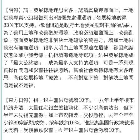
【明報】謂，發展棕地迷思太多，認清真貌迎難而上。土地
供應專責小組報告列出8個優先處理選項，發展棕地獲得
83％市民支持。棕地問題是政府土地發展規劃不周的結果，
為了善用土地和改善鄉郊環境，政府必須迎難而上，改善亂
象，然而發展棕地絕非解決土地短缺的萬靈丹。增加土地供
應沒有無痛選項，很多人明白土地問題迫在眉睫，卻因意識
形態又或小我考慮，抗拒填海造地等選項，結果發展棕地成
了「最大公約數」，成為最多人支持的選項，可是一系列現
實操作問題和影響往往被忽略。當前社會看待棕地有太多迷
思，高估發展棕地「療效」，不利對症下藥，對解決土地問
題是禍不是福。
【東方日報】指，銀主盤供應勢增10倍。一八年上半年樓市
持續升溫，大量住宅銀主盤被消化，不少以高價沽出，但下
半年未見補充盤源，加上市況轉差，交投急挫。去年全年至
少錄89宗該類成交，按年跌約16%。惟紀惠集團行政總裁湯
文亮料，受樓價跌影響，今年銀主盤供應會激增10倍。