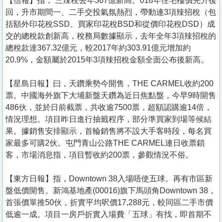
【信報】指， 三辣稅去年367億新高。018年住宅樓價先升後
回，升市期間一、二手交投氣氛熱烈，帶動連3項辣招稅（包
括額外印花稅SSD、買家印花稅BSD和從價印花稅DSD）成
交的總稅款創新高，稅務局數據顯示，去年全年3項辣招稅的
總稅款達367.32億元，較2017年約303.91億元增加約
20.9%，金額屬於2015年3項辣招稅金額全面公布後新高。
【星島日報】曰，天鑽乘勢今開售，THE CARMEL收約200
票。中國海外旗下大埔新盤天鑽為近日焦點盤，今早9時開售
486伙，並於日前截票，共收逾7500票，超額認購逾14倍，
情況理想。項目昨日進行抽籤程序，部分準買家到場等候結
果。據銷售安排顯示，首輪銷售將不設大手客時段，每名買
家最多可購2伙。屯門青山公路THE CARMEL連日收票鎖
客，市場消息指，項目暫收約200票，參觀情況不俗。
【東方日報】指，Downtown 38入場唔使五球。再有市區新
盤低價開售。新鴻基地產(00016)旗下馬頭角Downtown 38，
首張價單推50伙，折實平均呎價17,288元，較同區二手市價
低逾一成。項目一房戶折實入場費「五球」有找，即首期不