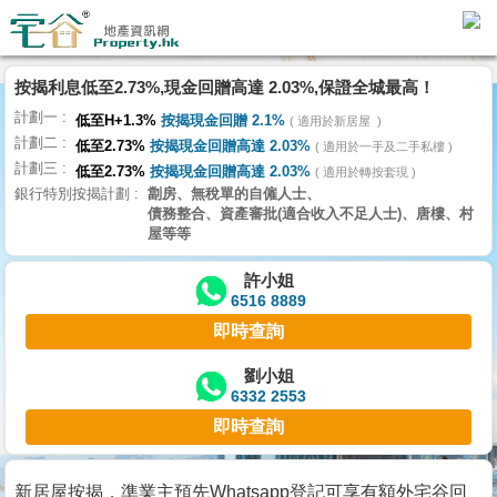
按揭利息低至2.73%,現金回贈高達 2.03%,保證全城最高！
主
計劃一
頁
低至H+1.3%
按揭現金回贈 2.1%
適用於新居屋
代
計劃二
低至2.73%
按揭現金回贈高達 2.03%
理
適用於一手及二手私樓
計劃三
搵
低至2.73%
按揭現金回贈高達 2.03%
適用於轉按套現
銀行特別按揭計劃
劏房、無稅單的自僱人士、
樓/
債務整合、資產審批(適合收入不足人士)、唐樓、村
成
屋等等
交
許小姐
6516 8889
業
即時查詢
主
放
劉小姐
6332 2553
盤
即時查詢
宅
谷
新居屋按揭，準業主預先Whatsapp登記可享有額外宅谷回