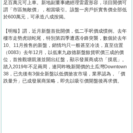
足百萬元可上車。新地副董事總經理雷霆形容，項目開價可
謂「市區無敵價」，相當吸引。該盤一房戶折實售價全部低
於600萬元，可承造八成按揭。
【明報】謂，近月新盤首批開價，低二手呎價成慣例。去年
樓市走勢虎頭蛇尾，特別第四季遭遇冷鋒突襲，數個於去年
10、11月推售的新盤，銷情均只一般甚至冷淡，直至信置
（0083）去年12月，以低東九啟德新盤餘貨呎價三成的價
位，首推觀塘凱滙並開出紅盤，顯示發展商成功「摸底」。
踏入2019年不足兩周，連同昨晚新開價的土瓜灣Downtown
38，已先後有3個全新盤以低價搶攻市場，業界認為，「價
跌量升」已成發展商策略，即先以吸引價開盤後再求價。