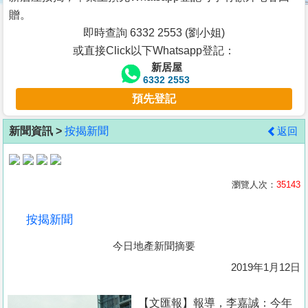
按
贈。
揭
即時查詢 6332 2553 (劉小姐)
或直接Click以下Whatsapp登記：
地
新居屋
產
6332 2553
博
預先登記
客
新聞資訊 >
按揭新聞
返回
地
產
新
瀏覽人次：
35143
聞
按揭新聞
數
今日地產新聞摘要
據
公
2019年1月12日
佈
【文匯報】報導，李嘉誠：今年