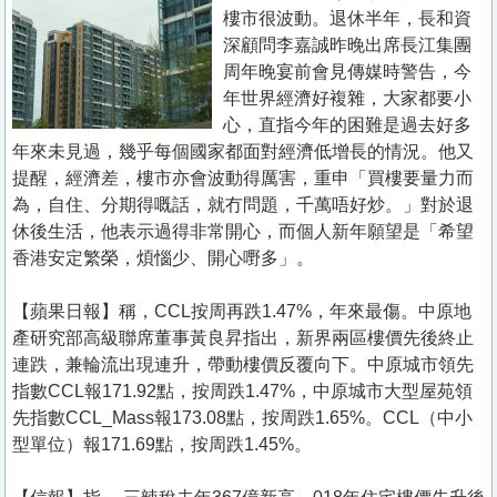
置
樓市很波動。退休半年，長和資
業
深顧問李嘉誠昨晚出席長江集團
周年晚宴前會見傳媒時警告，今
手
年世界經濟好複雜，大家都要小
冊
心，直指今年的困難是過去好多
年來未見過，幾乎每個國家都面對經濟低增長的情況。他又
關
提醒，經濟差，樓市亦會波動得厲害，重申「買樓要量力而
於
為，自住、分期得嘅話，就冇問題，千萬唔好炒。」對於退
我
休後生活，他表示過得非常開心，而個人新年願望是「希望
們
香港安定繁榮，煩惱少、開心嘢多」。
【蘋果日報】稱，CCL按周再跌1.47%，年來最傷。中原地
產研究部高級聯席董事黃良昇指出，新界兩區樓價先後終止
連跌，兼輪流出現連升，帶動樓價反覆向下。中原城市領先
指數CCL報171.92點，按周跌1.47%，中原城市大型屋苑領
先指數CCL_Mass報173.08點，按周跌1.65%。CCL（中小
型單位）報171.69點，按周跌1.45%。