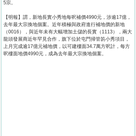
5宗。
【明報】謂，新地長實小秀地每呎補價4990元，涉逾17億，
去年最大宗換地個案。近年積極與政府進行補地價的新地
（0016），與近年未有大幅增加土儲的長實（1113），兩大
龍頭發展商近年罕見合作，旗下位於屯門掃管笏小秀項目，
上月完成逾17億元補地價，以可建樓面34.7萬方呎計，每方
呎樓面地價4990元，成為去年最大宗換地個案。