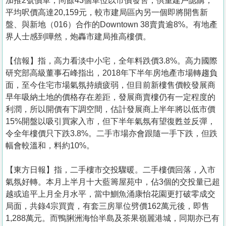
加推2號價單，尚餘43個單位以市價發售，供重建戶認購，
平均呎價高達20,159元，較市建局區內另一個即將開售新
盤、與新地（016）合作的Downtown 38賣貴逾8%。有地產
界人士感到嘩然，炮轟市建局推高樓價。
【信報】指，高力看淡中小宅，全年料跌價3.8%。高力國際
研究部高級董事石峰指出，2018年下半年房地產市場轉趨負
面，至今住宅市場氣氛持續疲弱，但目前新樓售價較發展商
早年吸納土地的價格存在差距，發展商賣樓仍有一定程度的
利潤，所以開價有下調空間，估計發展商上半年將以低市價
15%開盤以吸引買家入市，但下半年氣氛有望復甦並反彈，
令全年樓價只下跌3.8%。二手市場亦會跟隨一手下跌，但跌
幅會較溫和，料約10%。
【東方日報】指，二手樓市交投驟暖。二手樓價回落，入市
氣氛好轉。本月上半月十大藍籌屋苑中，佔3個的交投量已超
越或追平上月全月水平，當中鰂魚涌康怡花園更打破零成交
局面，共錄4宗買賣，有套三房單位劈價162萬元後，即售
1,288萬元。而鴨脷洲海怡半島及茶果嶺麗港城，同期亦已有