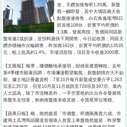
置
攻，天鑽加推每呎1.35萬。新盤
業
戰一觸即發，其中大埔區兩大焦
點盤接連推售，白石角逸瓏灣8日
手
前首推108伙，折實平均呎價約
冊
1.3萬，發展商指，售價與同區新
盤有逾2成折讓，並預料最快下周開售，今日起收票；同區天
關
鑽亦積極作次輪銷售，昨加推162伙，折實平均呎價約13535
於
元，較上批高約1.4%。市場消息指，項目至今收逾3000票。
我
們
【文匯報】報導，樓價離地承接弱，財雄長揸賣轉租。去年
第4季樓市顯著回調，市場彌漫觀望氣氛，新盤銷情亦大不如
前。據土地註冊處資料，7至10月每月新盤成交量介乎1,263
宗至2,357宗，但至10月及11月就跌至729宗及397宗。業內
人士認為，除了市況轉差外，一手空置稅的出台亦令發展商
推盤失去預算，匆匆推盤後未收其效，令貨尾單位堆積。
【蘋果日報】稱，煥然懿居「市價盤」呎價兩萬貴六成。市
建局土瓜灣馬頭圍道首個港人首置上車盤煥然懿居，昨突擊