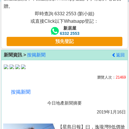
按
贈。
揭
即時查詢 6332 2553 (劉小姐)
或直接Click以下Whatsapp登記：
地
新居屋
產
6332 2553
博
預先登記
客
新聞資訊 >
按揭新聞
返回
地
產
新
瀏覽人次：
21469
聞
按揭新聞
數
今日地產新聞摘要
據
公
2019年1月16日
佈
【星島日報】曰，逸瓏灣8低價搶