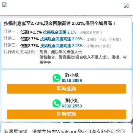
按揭利息低至2.73%,現金回贈高達 2.03%,保證全城最高！
主
計劃一
頁
低至H+1.3%
按揭現金回贈 2.1%
適用於新居屋
代
計劃二
理
低至2.73%
按揭現金回贈高達 2.03%
適用於一手及二手私樓
計劃三
搵
低至2.73%
按揭現金回贈高達 2.03%
適用於轉按套現
銀行特別按揭計劃
劏房、無稅單的自僱人士、
樓/
債務整合、資產審批(適合收入不足人士)、唐樓、村
成
屋等等
交
許小姐
6516 8889
業
即時查詢
主
放
劉小姐
6332 2553
盤
即時查詢
宅
谷
新居屋按揭，準業主預先Whatsapp登記可享有額外宅谷回