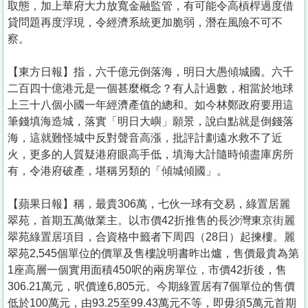
取態，加上華府大力放寬金融監管，有可能令高槓桿過度借
貸問題再度浮現，令經濟系統更加脆弱，潛在風險不可不
察。
【東方日報】指，六千億元倒落海，明日大愚傾城國。六千
二百四十億港元是一個甚麼概念？有人計過數，相當於地球
上三十八個小國一年經濟產值的總和。如今林鄭政府要用這
筆錢填海造城，落實「明日大嶼」願景，說白點就是倒錢落
海，這就難怪城中反對聲音高漲，批評計劃遠水救不了近
火，更多的人質疑港府眼高手低，填海大計隨時傾盡庫房所
有，令港府破產，堪稱另類的「傾城傾國」。
【蘋果日報】稱，最貴306萬，七伙一球有交易，綠置居麗
翠苑，首期五萬做業主。以市價42折推售的長沙灣東京街麗
翠苑綠置居項目，合資格中籤者下周四（28日）起揀樓。麗
翠苑2,545個單位的價單及售樓說明書昨出爐，售價最貴為第
1座高層一個實用面積450呎的兩房單位，市價42折後，售
306.21萬元，呎價達6,805元。今期綠置居有7個單位的售價
低於100萬元，由93.25至99.43萬元不等，即毋須5萬元首期