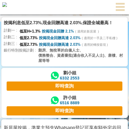
按揭利息低至2.73%,現金回贈高達 2.03%,保證全城最高！
主
計劃一
頁
低至H+1.3%
按揭現金回贈 2.1%
適用於新居屋
代
計劃二
理
低至2.73%
按揭現金回贈高達 2.03%
適用於一手及二手私樓
計劃三
搵
低至2.73%
按揭現金回贈高達 2.03%
適用於轉按套現
銀行特別按揭計劃
劏房、無稅單的自僱人士、
樓/
債務整合、資產審批(適合收入不足人士)、唐樓、村
成
屋等等
交
劉小姐
6332 2553
業
即時查詢
主
放
許小姐
6516 8889
盤
即時查詢
宅
谷
新居屋按揭，準業主預先Whatsapp登記可享有額外宅谷回