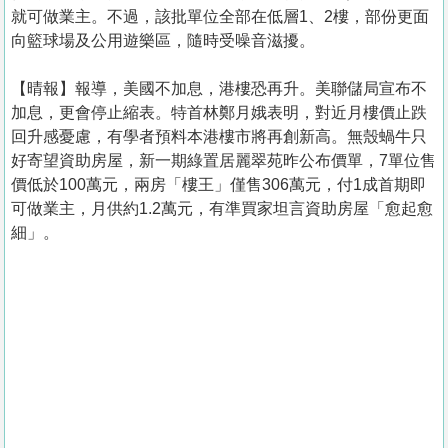
就可做業主。不過，該批單位全部在低層1、2樓，部份更面
向籃球場及公用遊樂區，隨時受噪音滋擾。
【晴報】報導，美國不加息，港樓恐再升。美聯儲局宣布不
加息，更會停止縮表。特首林鄭月娥表明，對近月樓價止跌
回升感憂慮，有學者預料本港樓市將再創新高。無殼蝸牛只
好寄望資助房屋，新一期綠置居麗翠苑昨公布價單，7單位售
價低於100萬元，兩房「樓王」僅售306萬元，付1成首期即
可做業主，月供約1.2萬元，有準買家坦言資助房屋「愈起愈
細」。