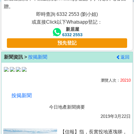
按
贈。
揭
即時查詢 6332 2553 (劉小姐)
或直接Click以下Whatsapp登記：
地
新居屋
產
6332 2553
博
預先登記
客
新聞資訊 >
按揭新聞
返回
地
產
新
瀏覽人次：
20210
聞
按揭新聞
數
今日地產新聞摘要
據
公
2019年3月22日
佈
【信報】指，長實投地逐塊睇，