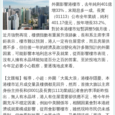
置
外圍影響港樓市，去年純利401億
業
增33%，末期息多一成。長實
（01113）公布全年業績，純利
手
401.17億元，按年增長33.2%。
冊
對於本港樓市短暫調整5個月後，
近月強勢再現，樓價指數有重展升浪跡象，長和系主席李澤
關
鉅表示，樓市難以預測，港人一定有住屋需求，而且房屋供
於
應不多，但往後一年的經濟及政治變化有許多難預計的外圍
我
因素，可能影響本地利息水平及就業，從而影響樓市表現，
們
沒有人擁有水晶球能知道百分之百的答案。至於投地方面，
今年定必要小心觀察，要逐塊地皮來看。
【文匯報】報導，小超：外圍「大風大浪」港樓存隱憂。本
港樓市近月成交量及樓價都見回升，然而，首擔大旗以主席
身份主持長和(0001)及長實(1113)業績記者會的李澤鉅昨指
出，無人有水晶球，港人有住屋需要卻供應不足，惟今年外
圍充斥不穩定因素，例如中美關係等，相關因素會對本港經
濟或就業構成影響，從而會影響樓市，雖然現時市民仍未感