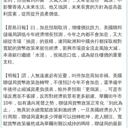
受到，但他看到外圍「大風大浪」，又希望這些「風浪」不
影響香港人未來生活。他又強調，未來長實的方針為提高盈
利質素，從而提升資產價值。
【星島日報】曰，加息預期取消，增樓價抗跌力。美國聯邦
儲備局調低今年經濟增長預測，今年之內都不會加息，又大
縮從市場「抽資」的規模，連同歐洲和中國央行都採取相對
寬鬆的貨幣政策來挺住經濟，新興市場資金流走風險大減，
本港銀行繼續「水浸」，按揭息口低，成為挺住樓價的重要
支柱。
【明報】謂，人無遠慮必有近憂，叫停加息焉知非禍。美國
聯儲局貨幣政策急轉彎，不僅預計今年不會加息，還準備半
年後停止縮減資產負債表，較外界預期「更鴿派」，可是市
場反應並不雀躍，反而對經濟前景有更多顧慮。華爾街牛市
10年，似有邁向尾聲之勢，聯儲局貨幣政策正常化「到此為
止」，無異於永續寬鬆政策刺激經濟，一旦美國經濟步入下
行周期，聯儲局還剩多少彈藥可以扭轉乾坤，惹人關注。寬
鬆貨幣政策儼然成為華爾街難以戒掉的嗎啡，聯儲局的最新