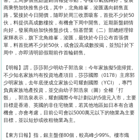
客。上周多個焦點盤銷情報捷帶動，令樓市氣氛轉好，發展
商乘勢加快推售步伐，其中，北角維峯．浚匯邁向銷售直
路，緊接於今日開價，隨即於周三收票吸客，首批不少於50
伙，料提供高成數樓按，有機會下周中開售。近期新盤銷情
向好，發展商紛加快推盤步伐，恒基營業（二）部總經理韓
家輝表示，旗下北角維峯．浚匯，最快於今日公布首張價
單，料首批將不少於50伙，或會設高成數按揭，並預計於下
周中，亦即清明節假期前作首輪銷售。
【明報】謂，莎莎郭少明幼子郭浩泉：今年家族擬5億掃貨。
不少知名家族均有投資地產項目，莎莎國際（0178）主席郭
少明家族，去年底便成立家族公司耀創國際（YCI），專門
負責家族地產投資，並交由幼子郭浩泉（圖）全權「打
骰」，郭浩泉表示，耀創國際今年計劃以約5億元入市，主要
目標是香港、英國的非住宅物業，若其他地區如日本有合適
機會，亦會考慮，目前公司會以5000萬元以下的物業為主要
目標，並以短炒或收租物業為主。
【東方日報】指，銀主盤僅80個，較高峰少99%。樓市熾