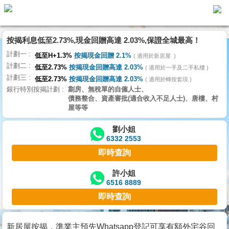
按揭利息低至2.73%,現金回贈高達 2.03%,保證全城最高！
主
計劃一
頁
低至H+1.3%
按揭現金回贈 2.1%
適用於新居屋
代
計劃二
理
低至2.73%
按揭現金回贈高達 2.03%
適用於一手及二手私樓
計劃三
搵
低至2.73%
按揭現金回贈高達 2.03%
適用於轉按套現
銀行特別按揭計劃
劏房、無稅單的自僱人士、
樓/
債務整合、資產審批(適合收入不足人士)、唐樓、村
成
屋等等
交
劉小姐
6332 2553
業
即時查詢
主
放
許小姐
6516 8889
盤
即時查詢
宅
谷
新居屋按揭，準業主預先Whatsapp登記可享有額外宅谷回