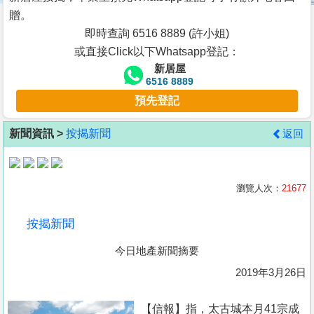
按
贈。
揭
即時查詢 6516 8889 (許小姐)
或直接Click以下Whatsapp登記：
地
新居屋
產
6516 8889
博
預先登記
客
新聞資訊 >
按揭新聞
返回
地
產
新
瀏覽人次：
21677
聞
按揭新聞
數
今日地產新聞摘要
據
公
2019年3月26日
佈
【信報】指，太古城本月41宗成