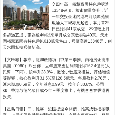
置
交四年高，栢慧豪園特色戶呎造
業
13348破頂。樓市價量齊升，近
一年交投低迷的港島龍頭屋苑鰂
手
魚涌太古城亦見起色，本月首25
冊
日已錄得41宗成交，不僅較上月
多超過五成，更為逾4年以來單月成交宗數突破40宗。天水
關
圍栢慧豪園有特色戶以618萬元售出，呎價高達13348元，創
於
天水圍私樓呎價新高。
我
們
【文匯報】報導，龍湖啟德項目或第三季推。內地房企龍湖
集團（0960）昨公佈，去年股東應佔利潤錄得162.4億元(人
民幣，下同)，按年升28.9%，撇除少數股東權益、評估增值
等影響，核心盈利升31.5%至128.5億元。每股盈利2.78元，
派末期息0.69元，全年派息0.99元，按年升30.6%。公司
稱，香港啟德的項目或今年三季度推出，有機會會在香港再
投資。
【星島日報】曰，維峯．浚匯提速今開價，推高成數樓按吸