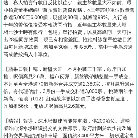
熱，私人拍賣行數目反比以往少，銀主盤數量大不如前。環
亞拍賣董事總經理兼拍賣師曾傑俊稱，○三年該類單位數量曾
多達5,000至6,000個，現僅約80個，減幅達99%。入行逾二
十年的曾傑俊接受本報訪問時指，近年銀主盤數量未大增，
相比沙士時有銀行「包場」舉行拍賣，以及高峰期一天可拍
出28個同類物業，現已有相當差距。惟他料該類單位數目將
由每月新增20個，增加至30個，即多50%，當中一半為透過
高成數按揭入市單位。
【蘋果日報】稱，新盤大旺，本月挑戰三千宗，啟岸再加
推，呎價高見2.6萬。樓市反彈，新盤戰帶動整體一手成交。
本月至今全港逾70個新盤合共成交逾2,380宗，按月急升逾兩
倍。有代理估計，3月份一手成交料達3,000宗， 挑戰兩年半
新高。恒地（012）紅磡啟岸更以加價手法減慢去貨速度，
昨加推56伙，開放式呎價高見2.6萬元。
【晴報】報導，深水埗擬建智能停車場，供200泊位。運輸
署昨向深水埗區議提交的文件顯示，政府計劃於欽州街及通
州街交界興建智能停車場，面積約3,400平方米，初步選定會